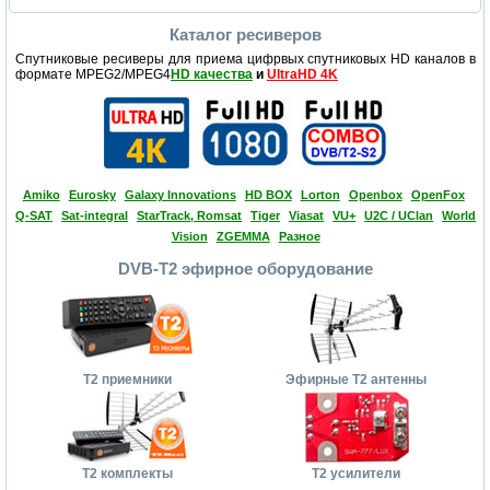
Каталог ресиверов
Спутниковые ресиверы для приема цифрвых спутниковых HD каналов в
формате MPEG2/MPEG4
HD качества
и
UltraHD 4K
Amiko
Eurosky
Galaxy Innovations
HD BOX
Lorton
Openbox
OpenFox
Q-SAT
Sat-integral
StarTrack, Romsat
Tiger
Viasat
VU+
U2C / UClan
World
Vision
ZGEMMA
Разное
DVB-T2 эфирное оборудование
Т2 приемники
Эфирные Т2 антенны
Т2 комплекты
Т2 усилители