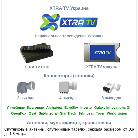
XTRA TV Украина
Национальное телевидение Украины
XTRA TV модуль
XTRA TV BOX
Конверторы (головки)
2 выхода
4 выхода
8 выходов
Линейные
Круговые
Alphabox
EuroSky
Inverto
Galaxy Innovations GI
OpenFox
Qsat
Sat-Integral
Star Track
Tehnosat
Tiger
World vision
Антенны, мультифиды, кронштейны
Спутниковые антенны, спутниковые тарелки, зеркала размером от 0,6
до 1,8 метра