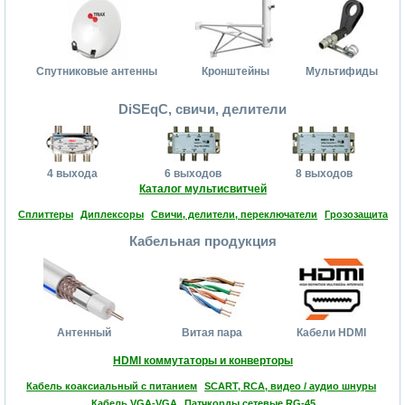
Спутниковые антенны
Кронштейны
Мультифиды
DiSEqC, свичи, делители
4 выхода
6 выходов
8 выходов
Каталог мультисвитчей
Сплиттеры
Диплексоры
Свичи, делители, переключатели
Грозозащита
Кабельная продукция
Антенный
Витая пара
Кабели HDMI
HDMI коммутаторы и конверторы
Кабель коаксиальный с питанием
SCART, RCA, видео / аудио шнуры
Кабель VGA-VGA
Патчкорды сетевые RG-45