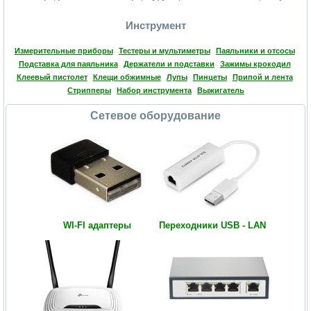
Инструмент
Измерительные приборы
Тестеры и мультиметры
Паяльники и отсосы
Подставка для паяльника
Держатели и подставки
Зажимы крокодил
Клеевый пистолет
Клещи обжимные
Лупы
Пинцеты
Припой и лента
Стрипперы
Набор инструмента
Выжигатель
Сетевое оборудование
WI-FI адаптеры
Переходники USB - LAN