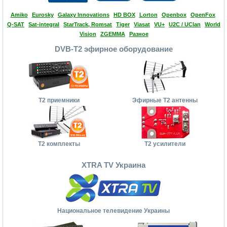
Amiko
Eurosky
Galaxy Innovations
HD BOX
Lorton
Openbox
OpenFox
Q-SAT
Sat-integral
StarTrack, Romsat
Tiger
Viasat
VU+
U2C / UClan
World
Vision
ZGEMMA
Разное
DVB-T2 эфирное оборудование
Т2 приемники
Эфирные Т2 антенны
Т2 комплекты
Т2 усилители
XTRA TV Украина
Национальное телевидение Украины