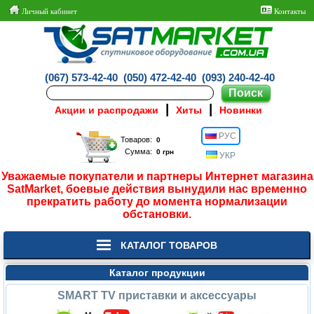
Личный кабинет
Контакты
(067) 573-42-40
(050) 472-42-40
(093) 240-42-40
|
|
Акции и распродажи
Хиты
Новинки
РУС
Товаров:
Сумма:
УКР
Уважаемые покупатели и партнеры Интернет магазина
SatMarket, боевые действия вынудили нас временно
прекратить работу до момента нормализации
обстановки.
КАТАЛОГ ТОВАРОВ
Каталог продукции
SMART TV приставки и аксессуары