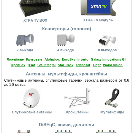
XTRA TV модуль
XTRA TV BOX
Конверторы (головки)
2 выхода
4 выхода
8 выходов
Линейные
Круговые
Alphabox
EuroSky
Inverto
Galaxy Innovations GI
OpenFox
Qsat
Sat-Integral
Star Track
Tehnosat
Tiger
World vision
Антенны, мультифиды, кронштейны
Спутниковые антенны, спутниковые тарелки, зеркала размером от 0,6
до 1,8 метра
Спутниковые антенны
Кронштейны
Мультифиды
DiSEqC, свичи, делители