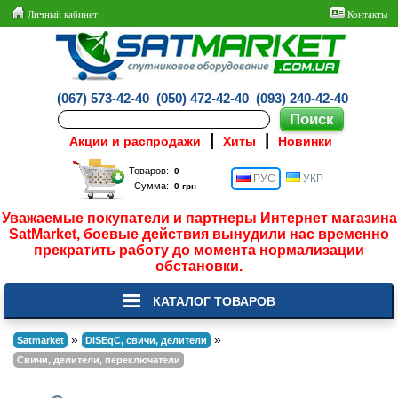
Личный кабинет
Контакты
(067) 573-42-40
(050) 472-42-40
(093) 240-42-40
|
|
Акции и распродажи
Хиты
Новинки
Товаров:
РУС
УКР
Сумма:
Уважаемые покупатели и партнеры Интернет магазина
SatMarket, боевые действия вынудили нас временно
прекратить работу до момента нормализации
обстановки.
КАТАЛОГ ТОВАРОВ
»
»
Satmarket
DiSEqC, свичи, делители
Свичи, делители, переключатели