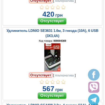
Отсутствует
[
]
Альтернатива
420
грн
Удлинитель LDNIO SE3631 1.6м, 3 гнезда (10А), 6 USB
(3Х3,4А)
Код товара:
000004369
Отсутствует
[
]
Альтернатива
567
грн