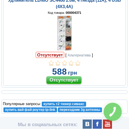
Удлинитель LDNIO SC4408 2.0м, 4 гнезда (11А), 4 USB
(4Х3,4А)
Код товара:
000004371
Отсутствует
[
]
Альтернатива
588
грн
Популярные запросы:
купить т2 тюнер симакс
купить вай фай роутер tp-link
переходник 3g антенны
Мы в социальных сетях: