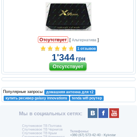
Отсутствует
[
]
Альтернатива
1 отзывов
1'344
грн
Популярные запросы:
домашняя антенна для т2
купить ресивер galaxy innovations
tenda wifi роутер
Мы в социальных сетях:
Спутниковое ТВ Полтава
Спутниковое ТВ Чернигов
Телефоны:
Спутниковое ТВ Крым
+380 (67) 573-42-40 - Kyivstar
Спутниковое ТВ Кременчуг