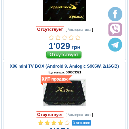
Отсутствует
[
]
Альтернатива
1'029
грн
X96 mini TV BOX (Android 9, Amlogic S905W, 2/16GB)
Код товара:
000003321
Отсутствует
[
]
Альтернатива
3 отзывов