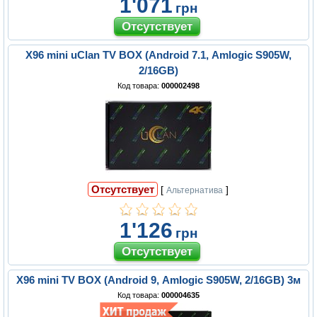
1'071
грн
X96 mini uClan TV BOX (Android 7.1, Amlogic S905W,
2/16GB)
Код товара:
000002498
Отсутствует
[
]
Альтернатива
1'126
грн
X96 mini TV BOX (Android 9, Amlogic S905W, 2/16GB) 3м
Код товара:
000004635