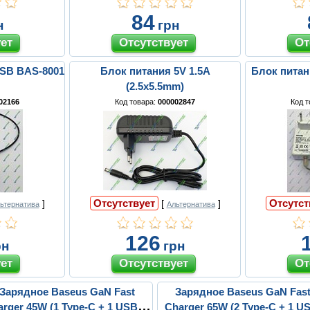
84
н
грн
SB BAS-8001
Блок питания 5V 1.5A
Блок питани
(2.5x5.5mm)
02166
Код товара:
000002847
Код 
Отсутствует
Отсутст
]
[
]
ьтернатива
Альтернатива
126
рн
грн
Зарядное Baseus GaN Fast
Зарядное Baseus GaN Fas
rger 45W (1 Type-C + 1 USB) +
Charger 65W (2 Type-C + 1 U