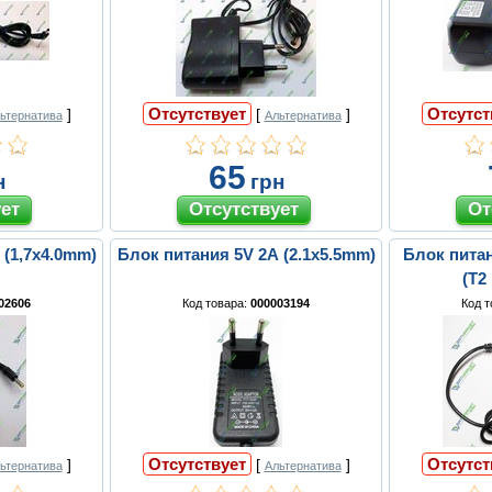
Отсутствует
Отсутст
]
[
]
ьтернатива
Альтернатива
65
н
грн
 (1,7x4.0mm)
Блок питания 5V 2A (2.1x5.5mm)
Блок питан
(T2
02606
Код товара:
000003194
Код 
Отсутствует
Отсутст
]
[
]
ьтернатива
Альтернатива