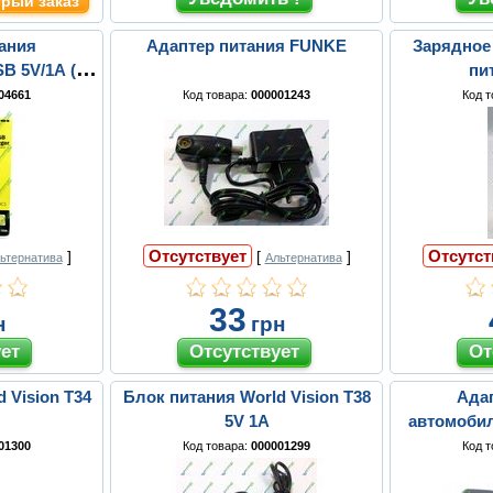
рый заказ
ания
Адаптер питания FUNKE
Зарядное 
 5V/1A (6-
пи
04661
Код товара:
000001243
Код 
Отсутствует
Отсутст
]
[
]
ьтернатива
Альтернатива
33
н
грн
 Vision T34
Блок питания World Vision T38
Ада
5V 1A
автомоби
01300
Код товара:
000001299
Код 