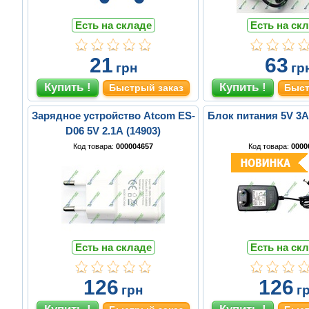
Есть на складе
Есть на ск
21
63
грн
гр
Быстрый заказ
Быст
Зарядное устройство Atcom ES-
Блок питания 5V 3A
D06 5V 2.1A (14903)
Код товара:
000004657
Код товара:
0000
Есть на складе
Есть на ск
126
126
грн
г