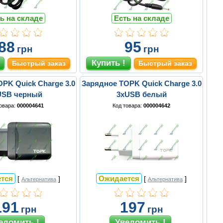
ь на складе
Есть на складе
88
95
грн
грн
Быстрый заказ
Быстрый заказ
PK Quick Charge 3.0
Зарядное TOPK Quick Charge 3.0
USB черный
3xUSB белый
товара:
000004641
Код товара:
000004642
тся
Ожидается
[
]
[
]
Альтернатива
Альтернатива
191
197
грн
грн