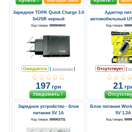
Быстрый заказ
Быст
Зарядное TOPK Quick Charge 3.0
Адаптер пит
3xUSB черный
автомобильный USB
0301BK)
Код товара:
000004643
Код товара:
0000
Ожидается
Отсутствует
[
]
[
Альтернатива
Ал
197
21
грн
гр
Зарядное устройство - блок
Блок питания World
питания 5V 1А
5V 1.2A
Код товара:
000002731
Код товара:
0000