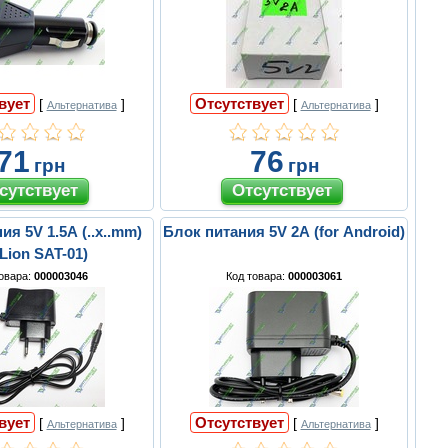
вует
Отсутствует
[
]
[
]
Альтернатива
Альтернатива
71
76
грн
грн
ия 5V 1.5A (..x..mm)
Блок питания 5V 2A (for Android)
 Lion SAT-01)
товара:
000003046
Код товара:
000003061
вует
Отсутствует
[
]
[
]
Альтернатива
Альтернатива