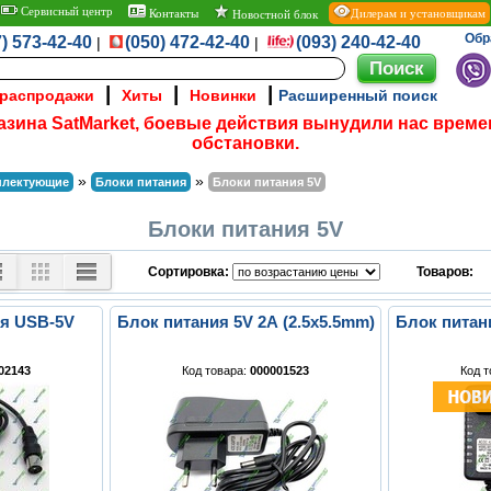
Сервисный центр
Контакты
Дилерам и установщикам
Новостной блок
Обр
) 573-42-40
(050) 472-42-40
(093) 240-42-40
|
|
|
|
|
 распродажи
Хиты
Новинки
Расширенный поиск
азина SatMarket, боевые действия вынудили нас време
обстановки.
»
»
плектующие
Блоки питания
Блоки питания 5V
Блоки питания 5V
Сортировка:
Товаров:
я USB-5V
Блок питания 5V 2A (2.5x5.5mm)
Блок питани
02143
Код товара:
000001523
Код 