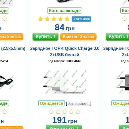
ладе
Есть на складе
Ест
3 отзывов
84
н
грн
рый заказ
Быстрый заказ
 (2.5x5.5mm)
Зарядное TOPK Quick Charge 3.0
Зарядное TO
2xUSB белый
2x
05234
Код товара:
000004640
Код 
ладе
Ожидается
Ожидае
[
]
Альтернатива
191
рн
грн