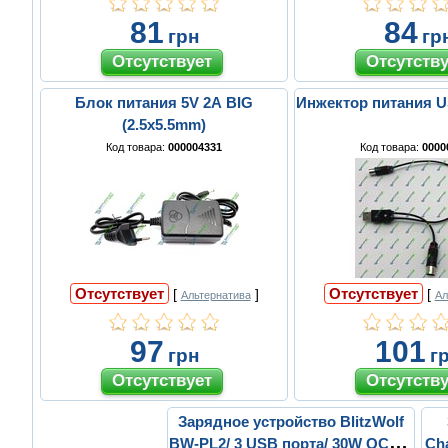
81
84
грн
гр
Блок питания 5V 2A BIG
Инжектор питания U
(2.5x5.5mm)
Код товара:
000004331
Код товара:
0000
Отсутствует
Отсутствует
[
]
[
Альтернатива
Ал
97
101
грн
г
Зарядное устройство BlitzWolf
BW-PL2/ 3 USB порта/ 30W QC3.0/
Cha