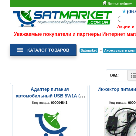
Личный кабинет
(067
Акции и
Уважаемые покупатели и партнеры Интернет маг
КАТАЛОГ ТОВАРОВ
»
Satmarket
Аксессуары и ком
Вид:
Адаптер питания
Инжектор питани
автомобильный USB 5V/1A (6-
0301W)
Код товара:
000004841
Код товара:
0000