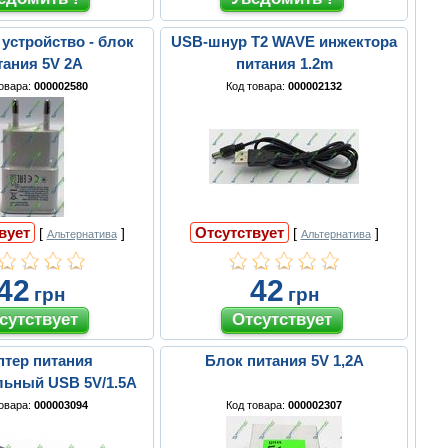
устройство - блок
USB-шнур T2 WAVE инжектора
тания 5V 2A
питания 1.2m
товара:
000002580
Код товара:
000002132
вует
Отсутствует
[
]
[
]
Альтернатива
Альтернатива
42
42
грн
грн
птер питания
Блок питания 5V 1,2A
льный USB 5V/1.5A
товара:
000003094
Код товара:
000002307