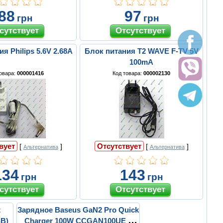
88
97
грн
грн
я Philips 5.6V 2.68A
Блок питания T2 WAVE F-TV 5V
100mA
товара:
000001416
Код товара:
000002130
вует
Отсутствует
[
]
[
]
Альтернатива
Альтернатива
134
143
грн
грн
t
Зарядное Baseus GaN2 Pro Quick
SB)
Charger 100W CCGAN100UE +