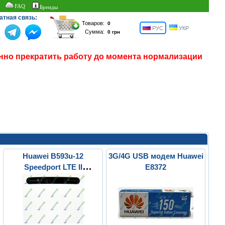
FAQ
Бренды
атная связь:
Товаров:
РУС
УКР
Сумма:
нно прекратить работу до момента нормализации
Huawei B593u-12
3G/4G USB модем Huawei
Speedport LTE II
E8372
Refurbished + Антенна
3G/4G LTE SMT-1 MIMO