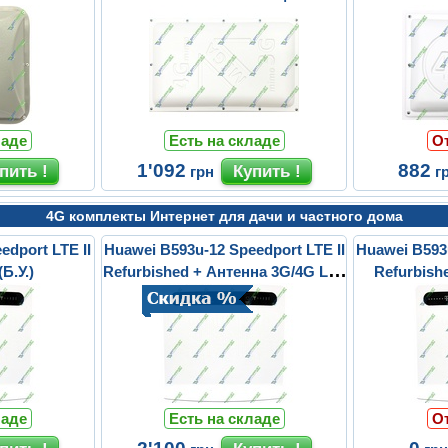
ладе
Есть на складе
О
1'092
882
грн
г
4G комплекты Интернет для дачи и частного дома
edport LTE II
Huawei B593u-12 Speedport LTE II
Huawei B593u
Б.У.)
Refurbished + Антенна 3G/4G LTE
Refurbish
...
ладе
Есть на складе
О