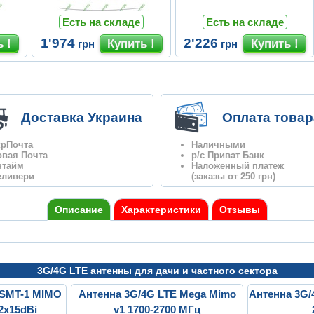
Есть на складе
Есть на складе
1'974
2'226
грн
грн
Доставка Украина
Оплата товар
крПочта
Наличными
овая Почта
р/с Приват Банк
нтайм
Наложенный платеж
еливери
(заказы от 250 грн)
Описание
Характеристики
Отзывы
3G/4G LTE антенны для дачи и частного сектора
 SMT-1 MIMO
Антенна 3G/4G LTE Mega Mimo
Антенна 3G/
2x15dBi
v1 1700-2700 МГц