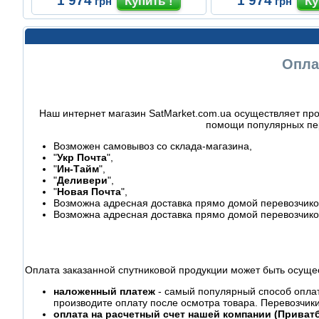
1'974
1'974
грн
грн
Опла
Наш интернет магазин SatMarket.com.ua осуществляет про
помощи популярных пер
Возможен самовывоз со склада-магазина,
"
Укр Почта
",
"
Ин-Тайм
",
"
Деливери
",
"
Новая Почта
",
Возможна адресная доставка прямо домой перевозчиком
Возможна адресная доставка прямо домой перевозчико
Оплата заказанной спутниковой продукции может быть осуще
наложенный платеж
- самый популярный способ оплаты
производите оплату после осмотра товара. Перевозчик
оплата на расчетный счет нашей компании (Приватб