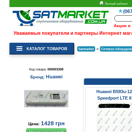
Личный кабинет
(067
Акции и
Уважаемые покупатели и партнеры Интернет маг
КАТАЛОГ ТОВАРОВ
»
Satmarket
Сетевое оборудов
Код товара:
000003308
Huawei
Бренд:
Huawei B593u-1
Speedport LTE II
Refurbished (Б.У.
1428
грн
Цена: