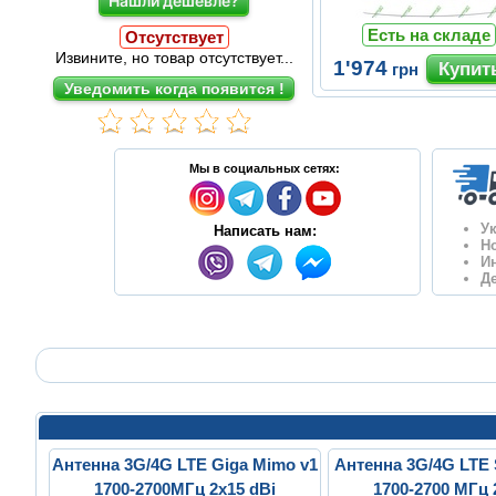
Нашли дешевле?
Есть на складе
Отсутствует
Извините, но товар отсутствует...
1'974
грн
Мы в социальных сетях:
У
Написать нам:
Н
И
Д
Антенна 3G/4G LTE Giga Mimo v1
Антенна 3G/4G LTE
1700-2700МГц 2x15 dBi
1700-2700 МГц 