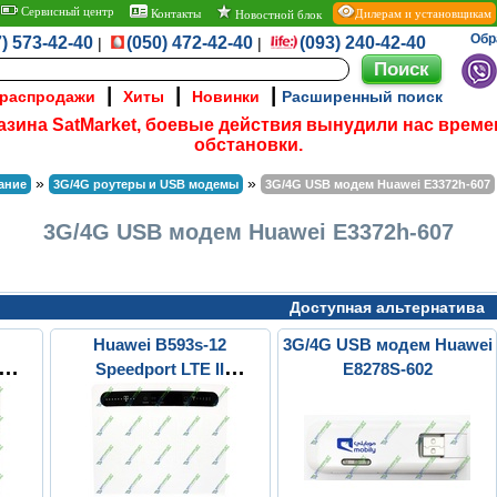
Сервисный центр
Контакты
Дилерам и установщикам
Новостной блок
Обр
) 573-42-40
(050) 472-42-40
(093) 240-42-40
|
|
|
|
|
 распродажи
Хиты
Новинки
Расширенный поиск
азина SatMarket, боевые действия вынудили нас време
обстановки.
»
»
ание
3G/4G роутеры и USB модемы
3G/4G USB модем Huawei E3372h-607
3G/4G USB модем Huawei E3372h-607
Доступная альтернатива
2
Huawei B593s-12
3G/4G USB модем Huawei
Speedport LTE II
E8278S-602
)
Refurbished (Б.У.)