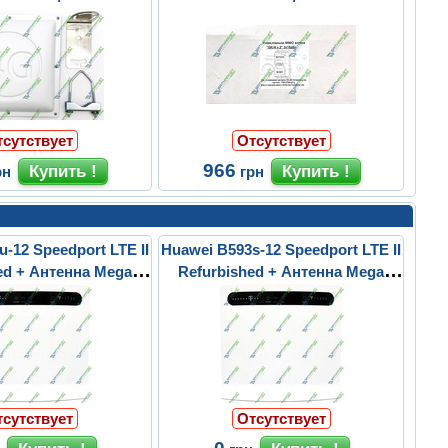
кабелями 2x...
тсутствует
Отсутствует
966
рн
грн
-12 Speedport LTE II
Huawei B593s-12 Speedport LTE II
ed + Антенна Mega
Refurbished + Антенна Mega
Mimo
Mimo
тсутствует
Отсутствует