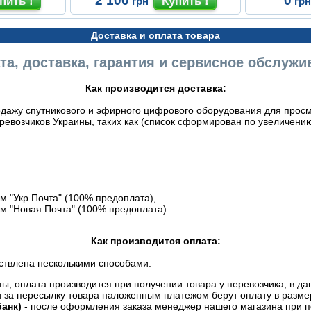
2'100
0
грн
гр
Доставка и оплата товара
та, доставка, гарантия и сервисное обслужи
Как производится доставка:
дажу спутникового и эфирного цифрового оборудования для просмо
евозчиков Украины, таких как (список сформирован по увеличению
 "Укр Почта" (100% предоплата),
м "Новая Почта" (100% предоплата).
Как производится оплата:
ствлена несколькими способами:
, оплата производится при получении товара у перевозчика, в дан
и за пересылку товара наложенным платежом берут оплату в разме
анк)
- после оформления заказа менеджер нашего магазина при п