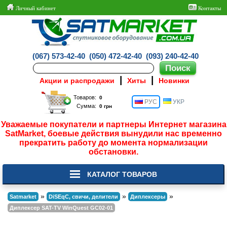
Личный кабинет
Контакты
(067) 573-42-40
(050) 472-42-40
(093) 240-42-40
|
|
Акции и распродажи
Хиты
Новинки
Товаров:
РУС
УКР
Сумма:
Уважаемые покупатели и партнеры Интернет магазина
SatMarket, боевые действия вынудили нас временно
прекратить работу до момента нормализации
обстановки.
КАТАЛОГ ТОВАРОВ
»
»
»
Satmarket
DiSEqC, свичи, делители
Диплексеры
Диплексер SAT-TV WinQuest GC02-01