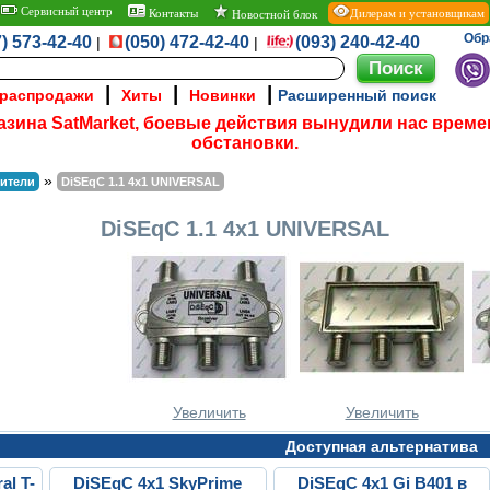
Сервисный центр
Контакты
Дилерам и установщикам
Новостной блок
Обр
) 573-42-40
(050) 472-42-40
(093) 240-42-40
|
|
|
|
|
 распродажи
Хиты
Новинки
Расширенный поиск
азина SatMarket, боевые действия вынудили нас време
обстановки.
»
лители
DiSEqC 1.1 4x1 UNIVERSAL
DiSEqC 1.1 4x1 UNIVERSAL
Увеличить
Увеличить
Доступная альтернатива
al T-
DiSEqC 4x1 SkyPrime
DiSEqC 4x1 Gi B401 в