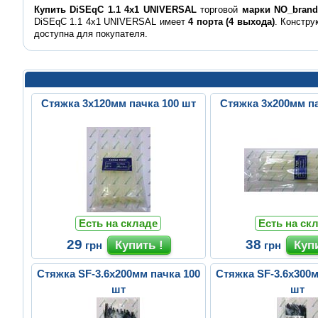
Купить DiSEqC 1.1 4x1 UNIVERSAL
торговой
марки NO_brand
DiSEqC 1.1 4x1 UNIVERSAL имеет
4 порта (4 выхода)
. Констр
доступна для покупателя.
Стяжка 3х120мм пачка 100 шт
Стяжка 3х200мм па
Есть на складе
Есть на ск
29
38
грн
грн
Стяжка SF-3.6x200мм пачка 100
Стяжка SF-3.6х300м
шт
шт