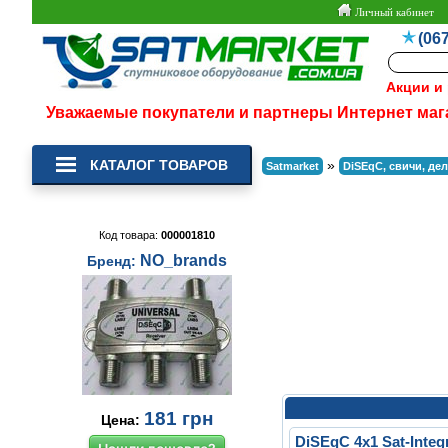
Личный кабинет
(067
Акции и
Уважаемые покупатели и партнеры Интернет маг
КАТАЛОГ ТОВАРОВ
»
Satmarket
DiSEqC, свичи, де
Код товара:
000001810
NO_brands
Бренд:
181
грн
Цена:
DiSEqC 4x1 Sat-Integr