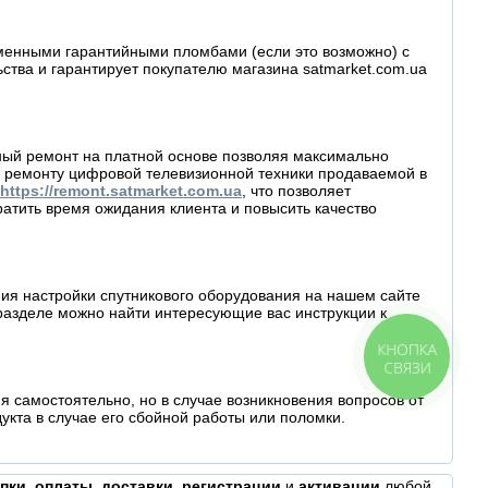
рменными гарантийными пломбами (если это возможно) с
ва и гарантирует покупателю магазина satmarket.com.ua
йный ремонт на платной основе позволяя максимально
 ремонту цифровой телевизионной техники продаваемой в
https://remont.satmarket.com.ua
, что позволяет
атить время ожидания клиента и повысить качество
ия настройки спутникового оборудования на нашем сайте
разделе можно найти интересующие вас инструкции к
КНОПКА
СВЯЗИ
 самостоятельно, но в случае возникновения вопросов от
кта в случае его сбойной работы или поломки.
пки
,
оплаты
,
доставки
,
регистрации
и
активации
любой