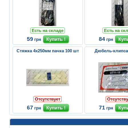
Есть на складе
Есть на ск
59
84
грн
грн
Стяжка 4х250мм пачка 100 шт
Дюбель-клипса
Отсутствует
Отсутству
67
71
грн
грн