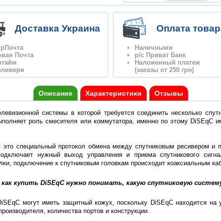
Доставка Украина
Оплата товар
крПочта
Наличными
овая Почта
р/с Приват Банк
нтайм
Наложенный платеж
еливери
(заказы от 250 грн)
Описание
Характеристики
Отзывы
елевизионной системы в которой требуется соединить несколько спут
ыполняет роль смесителя или коммутатора, именно по этому DiSEqC им
rol - это специальный протокол обмена между спутниковым ресивером и
подключает нужный выход управления и приема спутникового сигна
лки, подключение к спутниковым головкам происходит коаксиальным ка
 как купить DiSEqC нужно понимать, какую спутниковую систем
 DiSEqC могут иметь защитный кожух, поскольку DiSEqC находится на 
производителя, количества портов и конструкции.