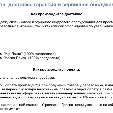
та, доставка, гарантия и сервисное обслужи
Как производится доставка:
дажу спутникового и эфирного цифрового оборудования для просмо
евозчиков Украины, таких как (список сформирован по увеличению
 "Укр Почта" (100% предоплата),
м "Новая Почта" (100% предоплата).
Как производится оплата:
ствлена несколькими способами:
, оплата производится при получении товара у перевозчика, в дан
и за пересылку товара наложенным платежом берут оплату в разме
анк)
- после оформления заказа менеджер нашего магазина при п
данном виде оплаты к сумме заказа добавляется 1% комиссии (прим
в национальной валюте - Украинская Гривна, цены указанные на са
я не имеют.