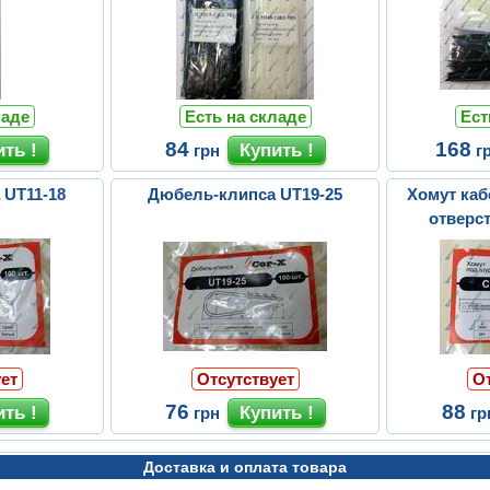
ладе
Есть на складе
Ест
84
168
грн
г
 UT11-18
Дюбель-клипса UT19-25
Хомут каб
отверс
ет
Отсутствует
О
76
88
грн
гр
Доставка и оплата товара