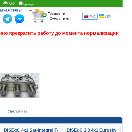
FAQ
Бренды
атная связь:
Товаров:
РУС
УКР
Сумма:
нно прекратить работу до момента нормализации
Увеличить
DiSEqC 4x1 Sat-Integral T-
DiSEqC 2.0 4x1 Eurosky