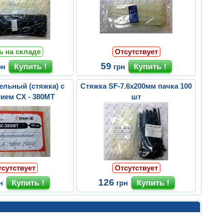
ь на складе
Отсутствует
59
рн
грн
ельный (стяжка) с
Стяжка SF-7.6х200мм пачка 100
тием CX - 380MT
шт
тсутствует
Отсутствует
126
н
грн