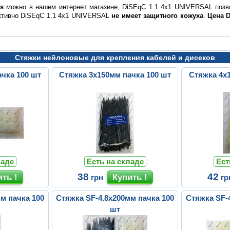
s
можно в нашем интернет магазине, DiSEqC 1.1 4x1 UNIVERSAL поз
уктивно DiSEqC 1.1 4x1 UNIVERSAL
не имеет защитного кожуха
.
Цена D
Стяжки нейлоновые для крепления кабелей и дисеков
чка 100 шт
Стяжка 3х150мм пачка 100 шт
Стяжка 4х
ладе
Есть на складе
Ест
38
42
грн
гр
м пачка 100
Стяжка SF-4.8х200мм пачка 100
Стяжка SF-
шт