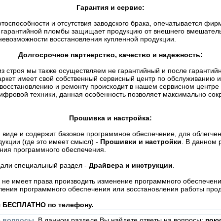
Гарантия и сервис:
отоспособности и отсутствия заводского брака, опечатывается фи
гарантийной пломбы защищает продукцию от внешнего вмешательст
невозможности восстановления купленной продукции.
Долгосрочное партнерство, качество и надежность:
о из строя мы также осуществляем не гарантийный и после гаранти
ркет имеет свой собственный сервисный центр по обслуживанию и
 восстановлению и ремонту происходит в нашем сервисном центре
ифровой техники, данная особенность позволяет максимально сокр
Прошивка и настройка:
 виде и содержит базовое программное обеспечение, для облегчен
укции (где это имеет смысл) -
Прошивки и настройки
. В данном 
ения программного обеспечения.
дали специальный раздел -
Драйвера и инструкции
.
не имеет права производить изменение программного обеспечения
ления программного обеспечения или восстановления работы проду
я БЕСПЛАТНО по телефону.
е вопросы
. В данном разделе Вы найдете ответы на вопросы:
поку