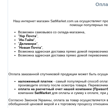
Опла
Наш интернет магазин SatMarket.com.ua осуществляет про
помощи популярных пер
Возможен самовывоз со склада-магазина,
"
Укр Почта
",
"
Ин-Тайм
",
"
Деливери
",
"
Новая Почта
",
Возможна адресная доставка прямо домой перевозчиком
Возможна адресная доставка прямо домой перевозчико
Оплата заказанной спутниковой продукции может быть осуще
наложенный платеж
- самый популярный способ оплаты
производите оплату после осмотра товара. Перевозчик
оплата на расчетный счет нашей компании (Приватб
компании
SatMarket
для оплаты и сумму к оплате, при 
Согласно Законов Украины, оплата за товар осуществляется 
обобщенной ценовой мерой и к торговому процессу отношени