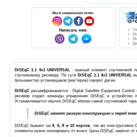
Мы в социальных сетях:
У
Написать нам:
Н
И
Д
DiSEqC 1.1 4x1 UNIVERSAL
- важный элемент спутниковой т
спутниковому ресиверу. По сути
DiSEqC 1.1 4x1 UNIVERSAL
в
большинство установщиков (мастеров) говорят дисек.
DiSEqC
расшифровывается - Digital Satellite Equipment Cont
ресивер отдает команды управления DiSEqС и устройство 
Устанавливается обычно DiSEqC вблизи самой спутниковой таре
DiSEqC имеют разную конструкцию и перед тем
DiSEqC бывают на
4, 6, 8 и 10 портов
, так же конструктивно
элементы нужно изолировать от влаги. Цена DiSEqC зависит от 