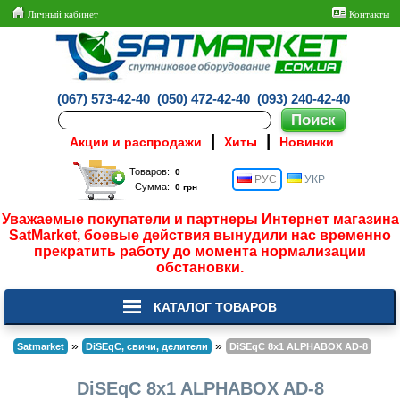
Личный кабинет
Контакты
(067) 573-42-40
(050) 472-42-40
(093) 240-42-40
|
|
Акции и распродажи
Хиты
Новинки
Товаров:
РУС
УКР
Сумма:
Уважаемые покупатели и партнеры Интернет магазина
SatMarket, боевые действия вынудили нас временно
прекратить работу до момента нормализации
обстановки.
КАТАЛОГ ТОВАРОВ
»
»
Satmarket
DiSEqC, свичи, делители
DiSEqC 8x1 ALPHABOX AD-8
DiSEqC 8x1 ALPHABOX AD-8