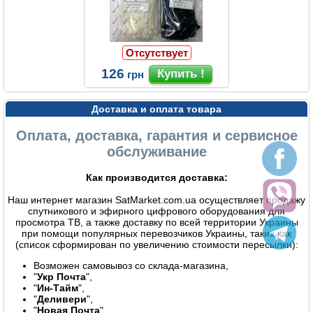
Отсутствует
126
грн
Доставка и оплата товара
Оплата, доставка, гарантия и сервисное
обслуживание
Как производится доставка:
Наш интернет магазин SatMarket.com.ua осуществляет продажу
спутникового и эфирного цифрового оборудования для
просмотра ТВ, а также доставку по всей территории Украины
при помощи популярных перевозчиков Украины, таких как
(список сформирован по увеличению стоимости пересылки):
Возможен самовывоз со склада-магазина,
"
Укр Почта
",
"
Ин-Тайм
",
"
Деливери
",
"
Новая Почта
",