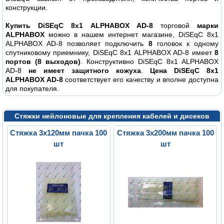
конструкции.
Купить DiSEqC 8x1 ALPHABOX AD-8
торговой
марки
ALPHABOX
можно в нашем интернет магазине, DiSEqC 8x1
ALPHABOX AD-8 позволяет подключить
8
головок к одному
спутниковому приемнику, DiSEqC 8x1 ALPHABOX AD-8 имеет
8
портов (8 выходов)
. Конструктивно DiSEqC 8x1 ALPHABOX
AD-8
не имеет защитного кожуха
.
Цена DiSEqC 8x1
ALPHABOX AD-8
соответствует его качеству и вполне доступна
для покупателя.
Стяжки нейлоновые для крепления кабелей и дисеков
Стяжка 3х120мм пачка 100
Стяжка 3х200мм пачка 100
шт
шт