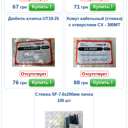
67
71
грн
грн
Дюбель-клипса UT19-25
Хомут кабельный (стяжка)
с отверстием CX - 380MT
Отсутствует
Отсутствует
76
88
грн
грн
Стяжка SF-7.6х200мм пачка
100 шт