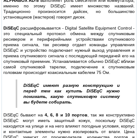
ALPHABOX AD-8
выполняет роль смесителя или коммутатора,
именно по этому DiSEqC имеет множество названий.
Традиционно произносится дайсек, но большинство
установщиков (мастеров) говорят дисек.
DiSEqC
расшифровывается - Digital Satellite Equipment Control -
это специальный протокол обмена между спутниковым
ресивером и периферийными устройствами спутникового
приема сигнала, так ресивер отдает команды управления
DiSEqС и устройство подключает нужный выход управления и
приема спутникового сигнала с последующей передачей его на
спутниковый приемник. Устанавливается обычно DiSEqC вблизи
самой спутниковой тарелки, подключение к спутниковым
головкам происходит коаксиальным кабелем 75 Ом.
DiSEqC имеют разную конструкцию и
перед тем как купить DiSEqC нужно
понимать, какую спутниковую систему
вы будете собирать.
DiSEqC бывают на
4, 6, 8 и 10 портов
, так же конструктивно
DiSEqC могут иметь защитный кожух, поскольку DiSEqC
находится на улице и на него влияют погодные условия, корпус
и контактные элементы нужно изолировать от влаги. Цена
DiSEqC зависит от производителя, количества портов и