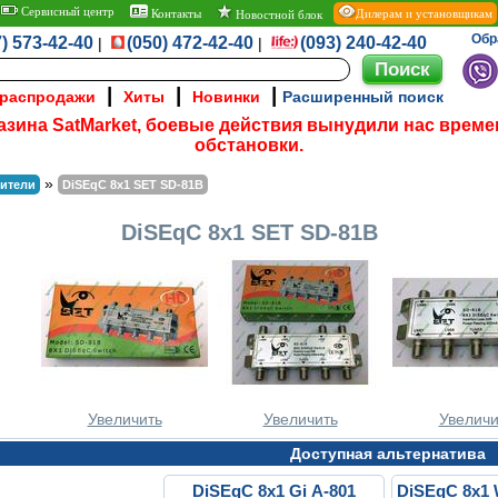
Сервисный центр
Контакты
Дилерам и установщикам
Новостной блок
Обр
) 573-42-40
(050) 472-42-40
(093) 240-42-40
|
|
|
|
|
 распродажи
Хиты
Новинки
Расширенный поиск
азина SatMarket, боевые действия вынудили нас време
обстановки.
»
лители
DiSEqC 8x1 SET SD-81B
DiSEqC 8x1 SET SD-81B
Увеличить
Увеличить
Увеличи
Доступная альтернатива
DiSEqC 8x1 Gi A-801
DiSEqC 8x1 