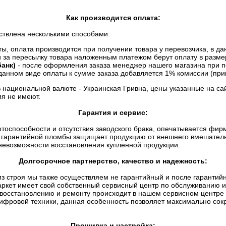
Как производится оплата:
ствлена несколькими способами:
, оплата производится при получении товара у перевозчика, в дан
и за пересылку товара наложенным платежом берут оплату в разме
анк)
- после оформления заказа менеджер нашего магазина при п
данном виде оплаты к сумме заказа добавляется 1% комиссии (прим
в национальной валюте - Украинская Гривна, цены указанные на са
я не имеют.
Гарантия и сервис:
отоспособности и отсутствия заводского брака, опечатывается фи
гарантийной пломбы защищает продукцию от внешнего вмешательст
невозможности восстановления купленной продукции.
Долгосрочное партнерство, качество и надежность:
о из строя мы также осуществляем не гарантийный и после гаранти
ркет имеет свой собственный сервисный центр по обслуживанию и
 восстановлению и ремонту происходит в нашем сервисном центре
ифровой техники, данная особенность позволяет максимально сокр
Прошивка и настройка: