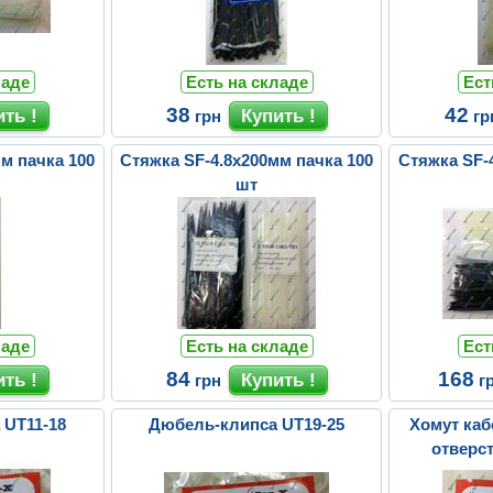
ладе
Есть на складе
Ест
38
42
грн
гр
м пачка 100
Стяжка SF-4.8х200мм пачка 100
Стяжка SF-
шт
ладе
Есть на складе
Ест
84
168
грн
г
 UT11-18
Дюбель-клипса UT19-25
Хомут каб
отверс