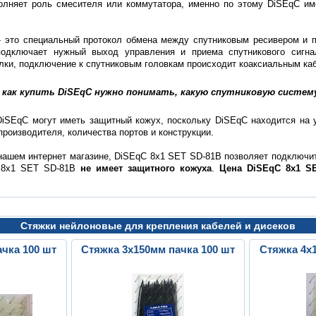
олняет роль смесителя или коммутатора, именно по этому DiSEqC име
rol - это специальный протокол обмена между спутниковым ресивером и
подключает нужный выход управления и приема спутникового сигна
лки, подключение к спутниковым головкам происходит коаксиальным ка
 как купить DiSEqC нужно понимать, какую спутниковую систем
 DiSEqC могут иметь защитный кожух, поскольку DiSEqC находится на 
производителя, количества портов и конструкции.
ашем интернет магазине, DiSEqC 8x1 SET SD-81B позволяет подключ
C 8x1 SET SD-81B
не имеет защитного кожуха
.
Цена DiSEqC 8x1 S
Стяжки нейлоновые для крепления кабелей и дисеков
чка 100 шт
Стяжка 3х150мм пачка 100 шт
Стяжка 4х