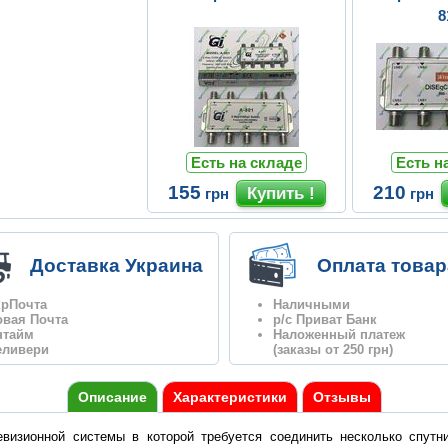
8
Есть на складе
Есть н
155
210
грн
грн
Доставка Украина
Оплата товар
крПочта
Наличными
овая Почта
р/с Приват Банк
нтайм
Наложенный платеж
еливери
(заказы от 250 грн)
Описание
Характеристики
Отзывы
евизионной системы в которой требуется соединить несколько спутн