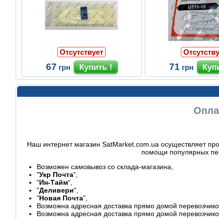
Отсутствует
Отсутству
67
71
грн
грн
Опла
Наш интернет магазин SatMarket.com.ua осуществляет про
помощи популярных пер
Возможен самовывоз со склада-магазина,
"
Укр Почта
",
"
Ин-Тайм
",
"
Деливери
",
"
Новая Почта
",
Возможна адресная доставка прямо домой перевозчиком
Возможна адресная доставка прямо домой перевозчико