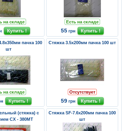
ь на складе
Есть на складе
55
н
грн
4.8х350мм пачка 100
Стяжка 3.5х200мм пачка 100 шт
шт
ь на складе
Отсутствует
59
рн
грн
ельный (стяжка) с
Стяжка SF-7.6х200мм пачка 100
тием CX - 380MT
шт