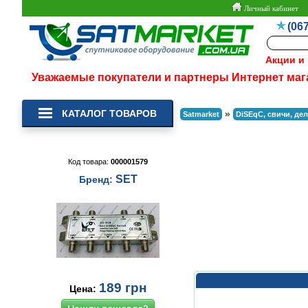
Личный кабинет
(067
Акции и
Уважаемые покупатели и партнеры Интернет маг
КАТАЛОГ ТОВАРОВ
»
Satmarket
DiSEqC, свичи, де
Код товара:
000001579
SET
Бренд:
189
грн
Цена: