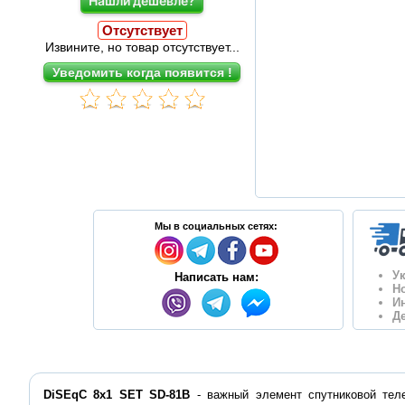
Нашли дешевле?
Отсутствует
Извините, но товар отсутствует...
Мы в социальных сетях:
У
Написать нам:
Н
И
Д
DiSEqC 8x1 SET SD-81B
- важный элемент спутниковой тел