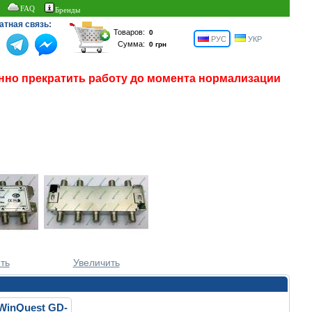
FAQ
Бренды
атная связь:
Товаров:
РУС
УКР
Сумма:
нно прекратить работу до момента нормализации
ть
Увеличить
WinQuest GD-