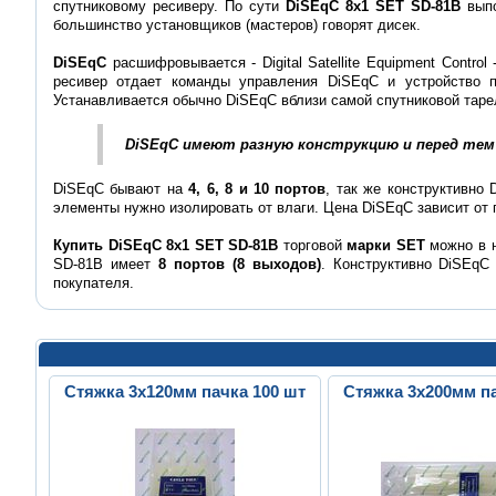
спутниковому ресиверу. По сути
DiSEqC 8x1 SET SD-81B
вып
большинство установщиков (мастеров) говорят дисек.
DiSEqC
расшифровывается - Digital Satellite Equipment Cont
ресивер отдает команды управления DiSEqС и устройство 
Устанавливается обычно DiSEqC вблизи самой спутниковой таре
DiSEqC имеют разную конструкцию и перед тем
DiSEqC бывают на
4, 6, 8 и 10 портов
, так же конструктивно
элементы нужно изолировать от влаги. Цена DiSEqC зависит от 
Купить DiSEqC 8x1 SET SD-81B
торговой
марки SET
можно в н
SD-81B имеет
8 портов (8 выходов)
. Конструктивно DiSEq
покупателя.
Стяжка 3х120мм пачка 100 шт
Стяжка 3х200мм па