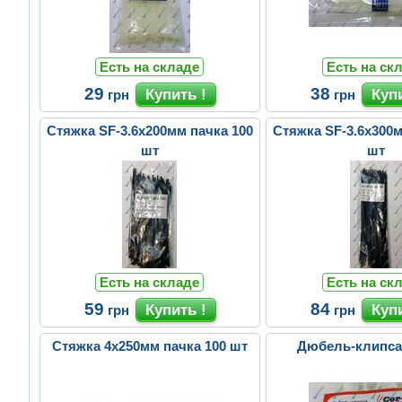
Есть на складе
Есть на ск
29
38
грн
грн
Стяжка SF-3.6x200мм пачка 100
Стяжка SF-3.6х300м
шт
шт
Есть на складе
Есть на ск
59
84
грн
грн
Стяжка 4х250мм пачка 100 шт
Дюбель-клипса