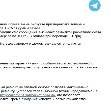
ном случае вы не рискуете при перевозке товара и
ре 1-2% от суммы заказа.
омощи смс сообщения высылает реквизиты расчетного счета
ер: заказ 100грн, к оплате при переводе 101грн).
йте в долларовом и другом эквиваленте являются
рменными гарантийными пломбами (если это возможно) с
ва и гарантирует покупателю магазина satmarket.com.ua
йный ремонт на платной основе позволяя максимально
 ремонту цифровой телевизионной техники продаваемой в
https://remont.satmarket.com.ua
, что позволяет
атить время ожидания клиента и повысить качество