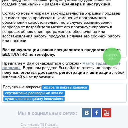
создали специальный раздел -
Драйвера и инструкции
.
Согласно новым нормам законодательства Украины продавец
не имеет права производить изменение программного
обеспечения самостоятельно, но в случае возникновения
вопросов от потребителя может его проконсультировать в
вопросах обновления программного обеспечения или
восстановления работы продукта в случае его сбойной работы
или поломки.
Все консультации наших специалистов предоставляются
БЕСПЛАТНО по телефону.
КНОПКА
СВЯЗИ
Предлагаем Вам ознакомиться с блоком -
Часто задаваемые
вопросы
. В данном разделе Вы найдете ответы на вопросы:
покупки
,
оплаты
,
доставки
,
регистрации
и
активации
любой
купленной у нас продукции.
Популярные запросы:
экстра тв пакеты каналов
спутниковые ресиверы 4k ultra hd
купить ресивер galaxy innovations
Мы в социальных сетях:
Спутниковое ТВ Полтава