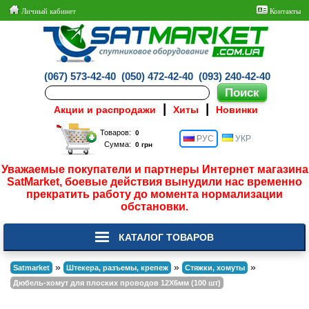
Личный кабинет
Контакты
(067) 573-42-40
(050) 472-42-40
(093) 240-42-40
|
|
Акции и распродажи
Хиты
Новинки
Товаров:
РУС
УКР
Сумма:
Уважаемые покупатели и партнеры Интернет магазина
SatMarket, боевые действия вынудили нас временно
прекратить работу до момента нормализации
обстановки.
КАТАЛОГ ТОВАРОВ
»
»
»
Satmarket
Штекера, разъемы, крепеж
Стяжки, хомуты
Дюбель-хомут для плоских проводов 12X6мм (100 шт)