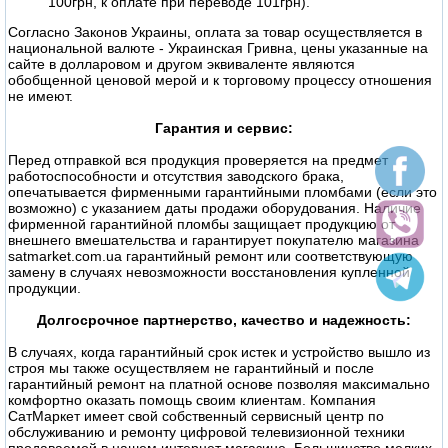
100грн, к оплате при переводе 101грн).
Согласно Законов Украины, оплата за товар осуществляется в
национальной валюте - Украинская Гривна, цены указанные на
сайте в долларовом и другом эквиваленте являются
обобщенной ценовой мерой и к торговому процессу отношения
не имеют.
Гарантия и сервис:
Перед отправкой вся продукция проверяется на предмет
работоспособности и отсутствия заводского брака,
опечатывается фирменными гарантийными пломбами (если это
возможно) с указанием даты продажи оборудования. Наличие
фирменной гарантийной пломбы защищает продукцию от
внешнего вмешательства и гарантирует покупателю магазина
satmarket.com.ua гарантийный ремонт или соответствующую
замену в случаях невозможности восстановления купленной
продукции.
Долгосрочное партнерство, качество и надежность:
В случаях, когда гарантийный срок истек и устройство вышло из
строя мы также осуществляем не гарантийный и после
гарантийный ремонт на платной основе позволяя максимально
комфортно оказать помощь своим клиентам. Компания
СатМаркет имеет свой собственный сервисный центр по
обслуживанию и ремонту цифровой телевизионной техники
продаваемой в нашем интернет магазине. Большинство мелких