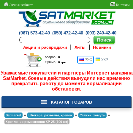
Личный кабинет
Контакты
(067) 573-42-40
(050) 472-42-40
(093) 240-42-40
|
|
Акции и распродажи
Хиты
Новинки
Товаров:
РУС
УКР
Сумма:
Уважаемые покупатели и партнеры Интернет магазина
SatMarket, боевые действия вынудили нас временно
прекратить работу до момента нормализации
обстановки.
КАТАЛОГ ТОВАРОВ
»
»
»
Satmarket
Штекера, разъемы, крепеж
Стяжки, хомуты
Крепление ремешковое КР-25 (100 шт)