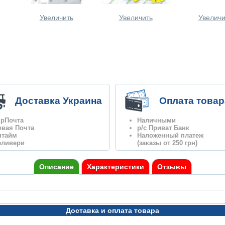
Увеличить
Увеличить
Увеличи
Доставка Украина
Оплата товар
крПочта
Наличными
овая Почта
р/с Приват Банк
нтайм
Наложенный платеж
еливери
(заказы от 250 грн)
Описание
Характеристики
Отзывы
Доставка и оплата товара