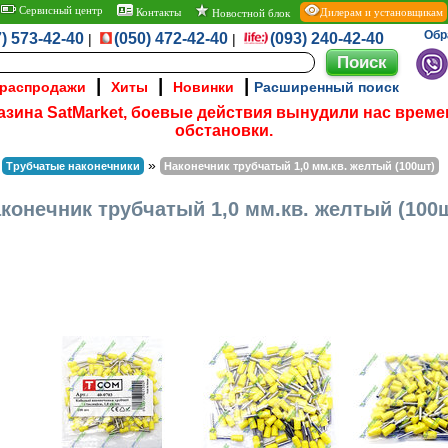
Сервисный центр
Контакты
Дилерам и установщикам
Новостной блок
Обр
) 573-42-40
(050) 472-42-40
(093) 240-42-40
|
|
|
|
|
 распродажи
Хиты
Новинки
Расширенный поиск
азина SatMarket, боевые действия вынудили нас време
обстановки.
»
»
Трубчатые наконечники
Наконечник трубчатый 1,0 мм.кв. желтый (100шт)
конечник трубчатый 1,0 мм.кв. желтый (100