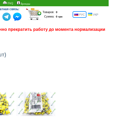
FAQ
Бренды
атная связь:
Товаров:
РУС
УКР
Сумма:
нно прекратить работу до момента нормализации
шт)