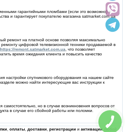
рменными гарантийными пломбами (если это возможно) с
ва и гарантирует покупателю магазина satmarket.com.ua
йный ремонт на платной основе позволяя максимально
 ремонту цифровой телевизионной техники продаваемой в
https://remont.satmarket.com.ua
, что позволяет
атить время ожидания клиента и повысить качество
ия настройки спутникового оборудования на нашем сайте
разделе можно найти интересующие вас инструкции к
 самостоятельно, но в случае возникновения вопросов от
кта в случае его сбойной работы или поломки.
пки
,
оплаты
,
доставки
,
регистрации
и
активации
любой