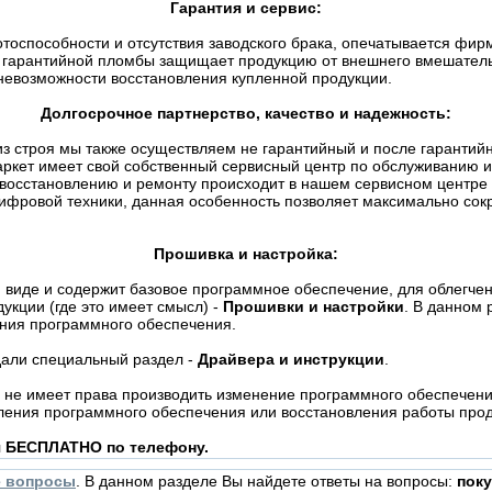
Гарантия и сервис:
отоспособности и отсутствия заводского брака, опечатывается фи
гарантийной пломбы защищает продукцию от внешнего вмешательст
невозможности восстановления купленной продукции.
Долгосрочное партнерство, качество и надежность:
о из строя мы также осуществляем не гарантийный и после гаранти
ркет имеет свой собственный сервисный центр по обслуживанию и
 восстановлению и ремонту происходит в нашем сервисном центре
ифровой техники, данная особенность позволяет максимально сокр
Прошивка и настройка:
 виде и содержит базовое программное обеспечение, для облегчен
укции (где это имеет смысл) -
Прошивки и настройки
. В данном 
ения программного обеспечения.
дали специальный раздел -
Драйвера и инструкции
.
не имеет права производить изменение программного обеспечения
ления программного обеспечения или восстановления работы проду
я БЕСПЛАТНО по телефону.
е вопросы
. В данном разделе Вы найдете ответы на вопросы:
поку