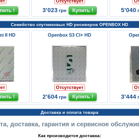
ет
Отсутствует
О
3'023
5'040
грн
Семейство спутниковых HD ресиверов OPENBOX HD
i II HD
Openbox S3 CI+ HD
Ope
ет
Отсутствует
О
2'604
3'444
грн
Доставка и оплата товара
та, доставка, гарантия и сервисное обслужи
Как производится доставка: