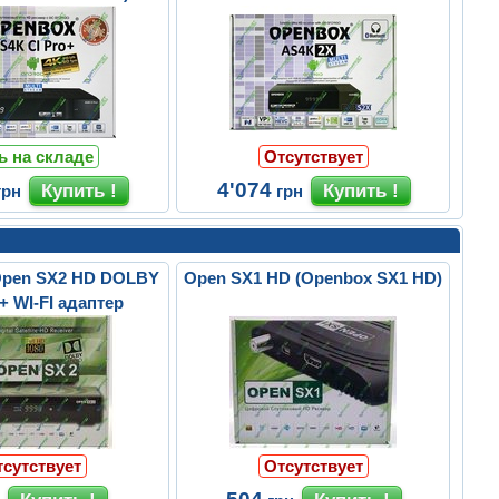
ь на складе
Отсутствует
4'074
грн
грн
Open SX2 HD DOLBY
Open SX1 HD (Openbox SX1 HD)
+ WI-FI адаптер
тсутствует
Отсутствует