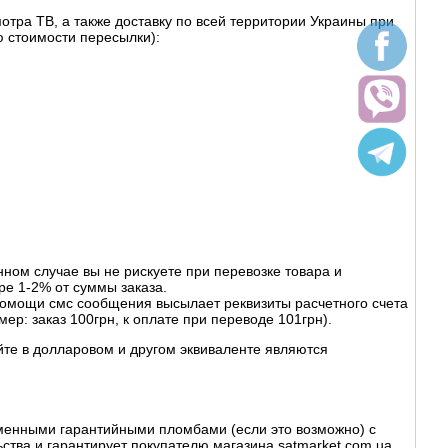
тра ТВ, а также доставку по всей территории Украины при
 стоимости пересылки):
ном случае вы не рискуете при перевозке товара и
ре 1-2% от суммы заказа.
омощи смс сообщения высылает реквизиты расчетного счета
ер: заказ 100грн, к оплате при переводе 101грн).
йте в долларовом и другом эквиваленте являются
рменными гарантийными пломбами (если это возможно) с
ва и гарантирует покупателю магазина satmarket.com.ua