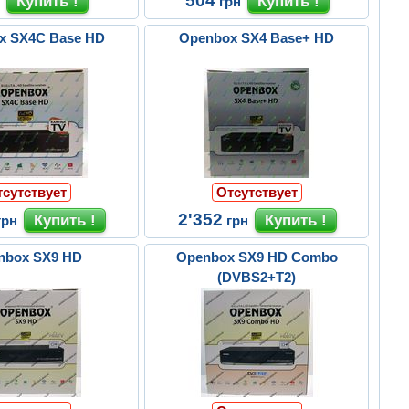
504
н
грн
x SX4C Base HD
Openbox SX4 Base+ HD
тсутствует
Отсутствует
2'352
грн
грн
nbox SX9 HD
Openbox SX9 HD Combo
(DVBS2+Т2)