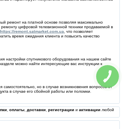
йный ремонт на платной основе позволяя максимально
 ремонту цифровой телевизионной техники продаваемой в
https://remont.satmarket.com.ua
, что позволяет
атить время ожидания клиента и повысить качество
ия настройки спутникового оборудования на нашем сайте
разделе можно найти интересующие вас инструкции к
КНОПКА
СВЯЗИ
 самостоятельно, но в случае возникновения вопросов от
кта в случае его сбойной работы или поломки.
пки
,
оплаты
,
доставки
,
регистрации
и
активации
любой