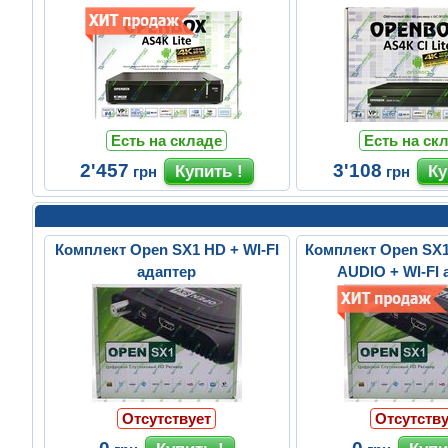
Есть на складе
Есть на ск
2'457
3'108
грн
грн
Комплект Open SX1 HD + WI-FI
Комплект Open SX
адаптер
AUDIO + WI-FI 
Отсутствует
Отсутству