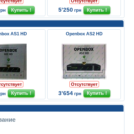
тсутствует
Отсутствует
5'250
грн
грн
nbox AS1 HD
Openbox AS2 HD
тсутствует
Отсутствует
3'654
грн
грн
вание