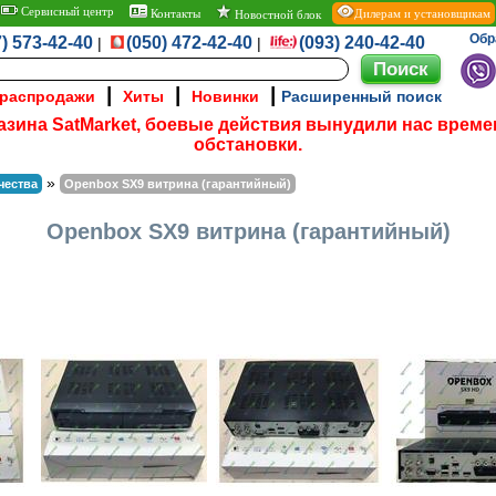
Сервисный центр
Контакты
Дилерам и установщикам
Новостной блок
Обр
) 573-42-40
(050) 472-42-40
(093) 240-42-40
|
|
|
|
|
 распродажи
Хиты
Новинки
Расширенный поиск
азина SatMarket, боевые действия вынудили нас време
обстановки.
»
чества
Openbox SX9 витрина (гарантийный)
Openbox SX9 витрина (гарантийный)