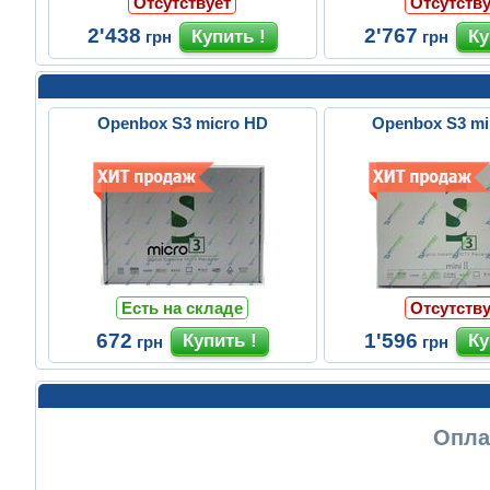
Отсутствует
Отсутству
2'438
2'767
грн
грн
Openbox S3 micro HD
Openbox S3 min
Есть на складе
Отсутству
672
1'596
грн
грн
Опла