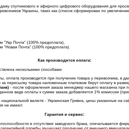
дажу спутникового и эфирного цифрового оборудования для просмо
евозчиков Украины, таких как (список сформирован по увеличению
 "Укр Почта" (100% предоплата),
м "Новая Почта" (100% предоплата).
Как производится оплата:
ствлена несколькими способами:
, оплата производится при получении товара у перевозчика, в дан
и за пересылку товара наложенным платежом берут оплату в разме
анк)
- после оформления заказа менеджер нашего магазина при п
данном виде оплаты к сумме заказа добавляется 1% комиссии (прим
в национальной валюте - Украинская Гривна, цены указанные на са
я не имеют.
Гарантия и сервис:
отоспособности и отсутствия заводского брака, опечатывается фи
гарантийной пломбы защищает продукцию от внешнего вмешательст