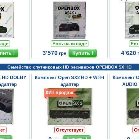
ладе
Есть на складе
Ест
3'570
4'620
грн
Семейство спутниковых HD ресиверов OPENBOX SX HD
1 HD DOLBY
Комплект Open SX2 HD + WI-FI
Комплект 
адаптер
адаптер
AUDIO 
ет
Отсутствует
О