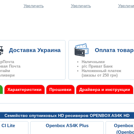
Увеличить
Увеличить
Увеличи
Доставка Украина
Оплата товар
крПочта
Наличными
овая Почта
р/с Приват Банк
нтайм
Наложенный платеж
еливери
(заказы от 250 грн)
Характеристики
Прошивки
Драйвера и инструкции
Семейство спутниковых HD ресиверов OPENBOX AS4K HD
CI Lite
Openbox AS4K Plus
Openbox 
(Openbo