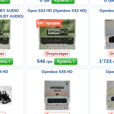
0
0
грн
гр
LBY AUDIO
Open SX2 HD (Openbox SX2 HD)
Openbo
OLBY AUDIO)
ет
Отсутствует
О
546
1'723
грн
4 HD
Openbox SX6 HD
Ope