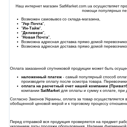
Наш интернет магазин SatMarket.com.ua осуществляет про
помощи популярных пер
Возможен самовывоз со склада-магазина,
"
Укр Почта
",
"
Ин-Тайм
",
"
Деливери
",
"
Новая Почта
",
Возможна адресная доставка прямо домой перевозчиком
Возможна адресная доставка прямо домой перевозчико
Оплата заказанной спутниковой продукции может быть осуще
наложенный платеж
- самый популярный способ оплаты
производите оплату после осмотра товара. Перевозчик
оплата на расчетный счет нашей компании (Приватб
компании
SatMarket
для оплаты и сумму к оплате, при 
Согласно Законов Украины, оплата за товар осуществляется 
обобщенной ценовой мерой и к торговому процессу отношени
Перед отправкой вся продукция проверяется на предмет раб
указанием даты продажи оборудования. Наличие фирменной 