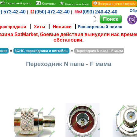
Сервисный центр
Контакты
Дилерам и установщикам
Новостной блок
Обр
) 573-42-40
(050) 472-42-40
(093) 240-42-40
|
|
|
|
|
 распродажи
Хиты
Новинки
Расширенный поиск
азина SatMarket, боевые действия вынудили нас време
обстановки.
»
»
ание
3G/4G переходники и пигтейлы
Переходник N папа - F мама
Переходник N папа - F мама