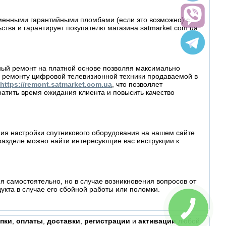
рменными гарантийными пломбами (если это возможно) с
ва и гарантирует покупателю магазина satmarket.com.ua
йный ремонт на платной основе позволяя максимально
 ремонту цифровой телевизионной техники продаваемой в
https://remont.satmarket.com.ua
, что позволяет
атить время ожидания клиента и повысить качество
ия настройки спутникового оборудования на нашем сайте
разделе можно найти интересующие вас инструкции к
 самостоятельно, но в случае возникновения вопросов от
кта в случае его сбойной работы или поломки.
КНОПКА
СВЯЗИ
пки
,
оплаты
,
доставки
,
регистрации
и
активации
любой