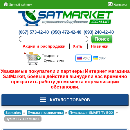
Личный кабинет
Контакты
(067) 573-42-40
(050) 472-42-40
(093) 240-42-40
|
|
Акции и распродажи
Хиты
Новинки
Товаров:
РУС
УКР
Сумма:
Уважаемые покупатели и партнеры Интернет магазина
SatMarket, боевые действия вынудили нас временно
прекратить работу до момента нормализации
обстановки.
КАТАЛОГ ТОВАРОВ
»
»
»
Satmarket
Пульты и клавиатуры
Пульты для SMART TV BOX
Пульт FLY AIR MOUSE