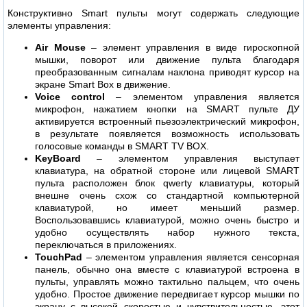
Конструктивно Smart пульты могут содержать следующие
элементы управления:
Air Mouse
– элемент управления в виде гироскопной
мышки, поворот или движение пульта благодаря
преобразованным сигналам наклона приводят курсор на
экране Smart Box в движение.
Voice control
– элементом управления является
микрофон, нажатием кнопки на SMART пульте ДУ
активируется встроенный пьезоэлектрический микрофон,
в результате появляется возможность использовать
голосовые команды в SMART TV BOX.
KeyBoard
– элементом управления выступает
клавиатура, на обратной стороне или лицевой SMART
пульта расположен блок qwerty клавиатуры, который
внешне очень схож со стандартной компьютерной
клавиатурой, но имеет меньший размер.
Воспользовавшись клавиатурой, можно очень быстро и
удобно осуществлять набор нужного текста,
переключаться в приложениях.
TouchPad
– элементом управления является сенсорная
панель, обычно она вместе с клавиатурой встроена в
пульты, управлять можно тактильно пальцем, что очень
удобно. Простое движение передвигает курсор мышки по
экрану с высокой скоростью и чувствительностью, этот