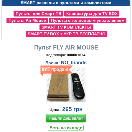
SMART разделы с пультами и комплектами
Пульты для Смарт ТВ
Клавиатуры для TV BOX
Пульты Air Mouse
Пульты с голосовым управлением
SMART TV КОМПЛЕКТЫ
SMART TV BOX + УКР ТВ БЕСПЛАТНО
Пульт FLY AIR MOUSE
Код товара:
000001634
NO_brands
Бренд:
265
грн
Цена:
Нашли дешевле?
Есть на складе