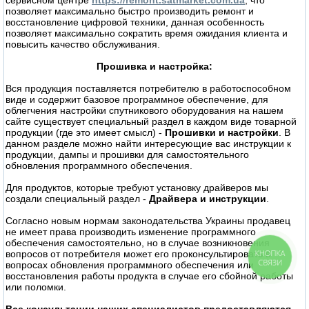
сервисном центре
https://remont.satmarket.com.ua
, что
позволяет максимально быстро производить ремонт и
восстановление цифровой техники, данная особенность
позволяет максимально сократить время ожидания клиента и
повысить качество обслуживания.
Прошивка и настройка:
Вся продукция поставляется потребителю в работоспособном
виде и содержит базовое программное обеспечение, для
облегчения настройки спутникового оборудования на нашем
сайте существует специальный раздел в каждом виде товарной
продукции (где это имеет смысл) -
Прошивки и настройки
. В
данном разделе можно найти интересующие вас инструкции к
продукции, дампы и прошивки для самостоятельного
обновления программного обеспечения.
Для продуктов, которые требуют установку драйверов мы
создали специальный раздел -
Драйвера и инструкции
.
Согласно новым нормам законодательства Украины продавец
не имеет права производить изменение программного
обеспечения самостоятельно, но в случае возникновения
КНОПКА
вопросов от потребителя может его проконсультировать в
СВЯЗИ
вопросах обновления программного обеспечения или
восстановления работы продукта в случае его сбойной работы
или поломки.