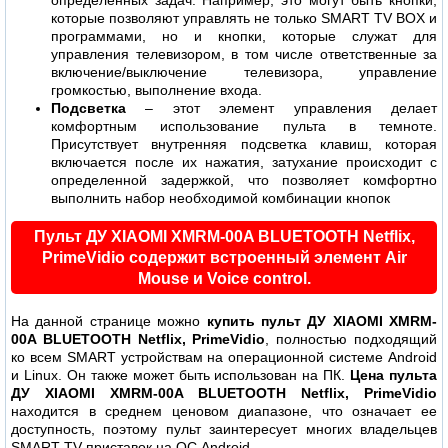
определенных задач. Например, это могут быть кнопки,
которые позволяют управлять не только SMART TV BOX и
программами, но и кнопки, которые служат для
управления телевизором, в том числе ответственные за
включение/выключение телевизора, управление
громкостью, выполнение входа.
Подсветка
– этот элемент управления делает
комфортным использование пульта в темноте.
Присутствует внутренняя подсветка клавиш, которая
включается после их нажатия, затухание происходит с
определенной задержкой, что позволяет комфортно
выполнить набор необходимой комбинации кнопок
Пульт ДУ XIAOMI XMRM-00A BLUETOOTH Netflix,
PrimeVidio содержит встроенный элемент Air
Mouse и Voice control.
На данной странице можно
купить пульт ДУ XIAOMI XMRM-
00A BLUETOOTH Netflix, PrimeVidio
, полностью подходящий
ко всем SMART устройствам на операционной системе Android
и Linux. Он также может быть использован на ПК.
Цена пульта
ДУ XIAOMI XMRM-00A BLUETOOTH Netflix, PrimeVidio
находится в среднем ценовом диапазоне, что означает ее
доступность, поэтому пульт заинтересует многих владельцев
SMART TV приставок на ОС Android.