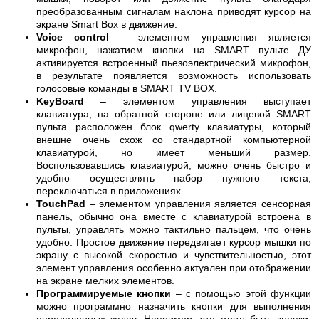
преобразованным сигналам наклона приводят курсор на
экране Smart Box в движение.
Voice control
– элементом управления является
микрофон, нажатием кнопки на SMART пульте ДУ
активируется встроенный пьезоэлектрический микрофон,
в результате появляется возможность использовать
голосовые команды в SMART TV BOX.
KeyBoard
– элементом управления выступает
клавиатура, на обратной стороне или лицевой SMART
пульта расположен блок qwerty клавиатуры, который
внешне очень схож со стандартной компьютерной
клавиатурой, но имеет меньший размер.
Воспользовавшись клавиатурой, можно очень быстро и
удобно осуществлять набор нужного текста,
переключаться в приложениях.
TouchPad
– элементом управления является сенсорная
панель, обычно она вместе с клавиатурой встроена в
пульты, управлять можно тактильно пальцем, что очень
удобно. Простое движение передвигает курсор мышки по
экрану с высокой скоростью и чувствительностью, этот
элемент управления особенно актуален при отображении
на экране мелких элементов.
Программируемые кнопки
– с помощью этой функции
можно программно назначить кнопки для выполнения