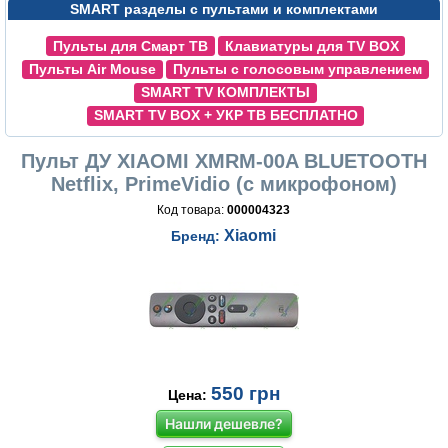
SMART разделы с пультами и комплектами
Пульты для Смарт ТВ
Клавиатуры для TV BOX
Пульты Air Mouse
Пульты с голосовым управлением
SMART TV КОМПЛЕКТЫ
SMART TV BOX + УКР ТВ БЕСПЛАТНО
Пульт ДУ XIAOMI XMRM-00A BLUETOOTH
Netflix, PrimeVidio (с микрофоном)
Код товара:
000004323
Xiaomi
Бренд:
550
грн
Цена:
Нашли дешевле?