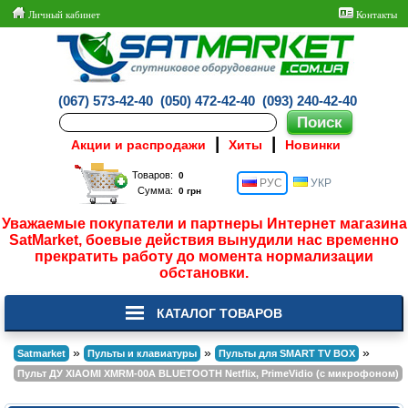
Личный кабинет
Контакты
(067) 573-42-40
(050) 472-42-40
(093) 240-42-40
|
|
Акции и распродажи
Хиты
Новинки
Товаров:
РУС
УКР
Сумма:
Уважаемые покупатели и партнеры Интернет магазина
SatMarket, боевые действия вынудили нас временно
прекратить работу до момента нормализации
обстановки.
КАТАЛОГ ТОВАРОВ
»
»
»
Satmarket
Пульты и клавиатуры
Пульты для SMART TV BOX
Пульт ДУ XIAOMI XMRM-00A BLUETOOTH Netflix, PrimeVidio (с микрофоном)