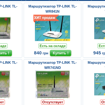
P-LINK TL-
Маршрутизатор TP-LINK TL-
Маршрутиз
N
WR841N
ладе
Есть на складе
Ест
840
945
грн
г
P-LINK TL-
Маршрутизатор TP-LINK TL-
Маршрутиз
N
WR741ND
ет
Отсутствует
О