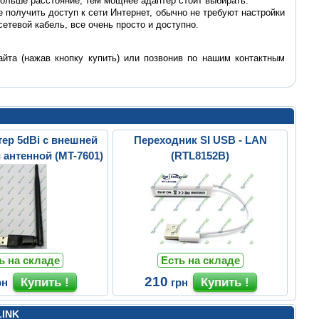
больше расстояние, тем мощнее адаптер стоит выбирать.
получить доступ к сети Интернет, обычно не требуют настройки
етевой кабель, все очень просто и доступно.
йта (нажав кнопку купить) или позвонив по нашим контактным
тер 5dBi с внешней
Переходник SI USB - LAN
 антенной (MT-7601)
(RTL8152B)
ь на складе
Есть на складе
210
рн
грн
LINK