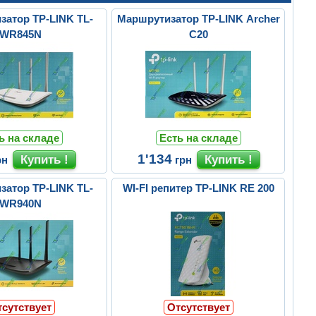
атор TP-LINK TL-
Маршрутизатор TP-LINK Archer
WR845N
C20
ь на складе
Есть на складе
1'134
рн
грн
атор TP-LINK TL-
WI-FI репитер TP-LINK RE 200
WR940N
тсутствует
Отсутствует