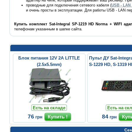
адаптер на чипе, который поддерживает ваш ресивер. Пр
проводные для подключения сетевого кабеля (
USB - LAN
и очень просты в эксплуатации. Для работы USB - LAN пе
Купить комплект Sat-Integral SP-1219 HD Norma + WIFI ада
телефонам указанным в шапке сайта.
Блок питания 12V 2A LITTLE
Пульт ДУ Sat-Integr
(2.5x5.5mm)
S-1229 HD, S-1319 H
Есть на складе
Есть на ск
76
84
грн
грн
Сем