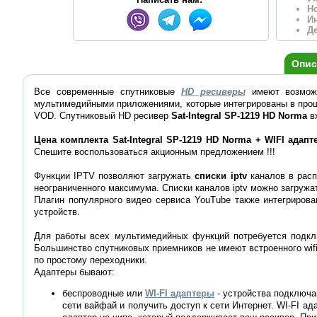
Н
И
Д
Опис
Все современные спутниковые
HD ресиверы
имеют возможн
мультимедийными приложениями, которые интегрированы в про
VOD. Спутниковый HD ресивер
Sat-Integral SP-1219 HD Norma
в
Цена комплекта Sat-Integral SP-1219 HD Norma + WIFI адапт
Спешите воспользоваться акционным предложением !!!
Функции IPTV позволяют загружать
списки iptv
каналов в рас
неограниченного максимума. Списки каналов iptv можно загружа
Плагин популярного видео сервиса YouTube также интегриров
устройств.
Для работы всех мультимедийных функций потребуется подклю
Большинство спутниковых приемников не имеют встроенного wifi
по простому переходники.
Адаптеры бывают:
беспроводные или
WI-FI адаптеры
- устройства подключа
сети вайфай и получить доступ к сети Интернет. WI-FI ад