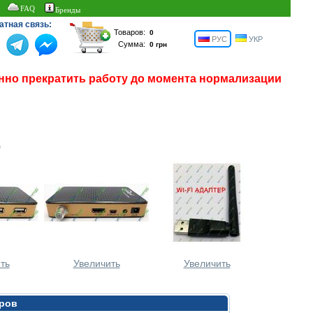
FAQ
Бренды
атная связь:
Товаров:
РУС
УКР
Сумма:
нно прекратить работу до момента нормализации
р
ть
Увеличить
Увеличить
аров