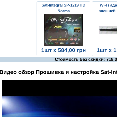
Sat-Integral SP-1219 HD
Wi-Fi ада
Norma
внешней 
антенно
1шт x 584,00 грн
1шт x 1
Cтоимость без скидки:
718,
Видео обзор Прошивка и настройка Sat-In