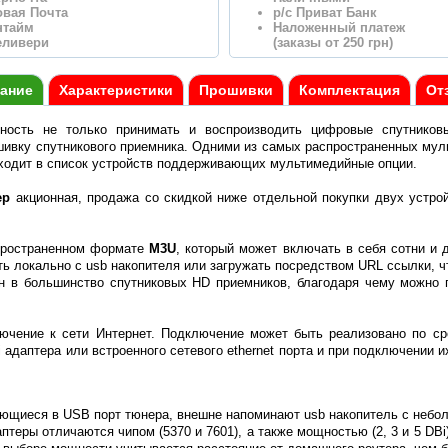
овая Почта
р/с Приват Банк
нтайм
Наложенный платеж
еливери
(заказы от 250 грн)
ание
Характеристики
Прошивки
Комплектация
От
ость не только принимать и воспроизводить цифровые спутниковы
шивку спутникового приемника. Одними из самых распространенных му
ходит в список устройств поддерживающих мультимедийные опции.
ер
акционная, продажа со скидкой ниже отдельной покупки двух устрой
пространенном формате
M3U
, который может включать в себя сотни и 
ть локально с usb накопителя или загружать посредством URL ссылки, чт
ан в большинство спутниковых HD приемников, благодаря чему можно
чение к сети Интернет. Подключение может быть реализовано по сред
 адаптера или встроенного сетевого ethernet порта и при подключении и
ющиеся в USB порт тюнера, внешне напоминают usb накопитель с небо
аптеры отличаются чипом (5370 и 7601), а также мощностью (2, 3 и 5 DB