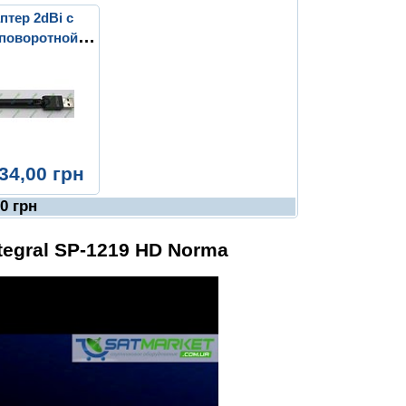
птер 2dBi с
поворотной
й (MT7601)
34,00 грн
00
грн
tegral SP-1219 HD Norma