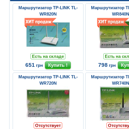
Маршрутизатор TP-LINK TL-
Маршрутизатор T
WR820N
WR840
Есть на складе
Есть на ск
651
798
грн
грн
Маршрутизатор TP-LINK TL-
Маршрутизатор T
WR720N
WR740
Отсутствует
Отсутству