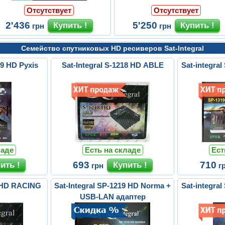
Отсутствует
Отсутствует
2'436
5'250
грн
грн
Семейство спутниковых HD ресиверов Sat-Integral
29 HD Pyxis
Sat-Integral S-1218 HD ABLE
Sat-integr
ладе
Есть на складе
Ест
693
710
грн
г
8 HD RACING
Sat-Integral SP-1219 HD Norma +
Sat-integr
USB-LAN адаптер