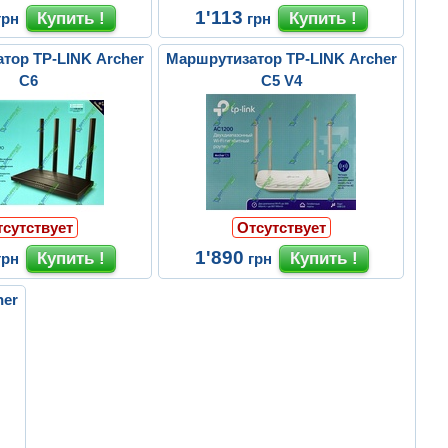
1'113
грн
грн
тор TP-LINK Archer
Маршрутизатор TP-LINK Archer
C6
C5 V4
тсутствует
Отсутствует
1'890
грн
грн
her