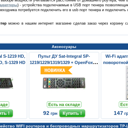
и выборе мощности учитывается расстояние от домашнего роутера, чем 
 адаптеры
) - устройства подключаемые в USB порт тюнера позволяющие 
реходника потребуется подключить его в usb порт тюнера и подключить с
птер
можно в нашем интернет магазине сделав заказ через корзину са
Аксессуары
al S-1219 HD,
Пульт ДУ Sat-Integral SP-
Wi-Fi адап
D, S-1329 HD
1219/1229/1319/1329 + OpenFox X-
поворотной
8/X8 com...
ладе
Есть на складе
Ест
92
147
грн
г
ейство WIFI роутеров и беспроводных маршрутизаторов TP-