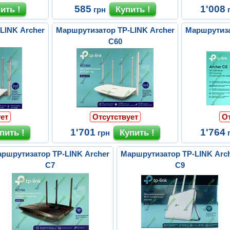
585
1'008
грн
LINK Archer
Маршрутизатор TP-LINK Archer
Маршрутиза
C60
ет
Отсутствует
О
1'701
1'764
грн
ршрутизатор TP-LINK Archer
Маршрутизатор TP-LINK Arc
C7
C9