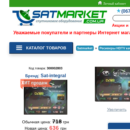
Личный кабинет
(067
Акции и
Уважаемые покупатели и партнеры Интернет маг
КАТАЛОГ ТОВАРОВ
»
Satmarket
Ресиверы HDTV ка
Код товара:
300002803
Sat-integral
Бренд:
Увеличить
718
Обычная цена:
грн
636
Новая цена:
грн