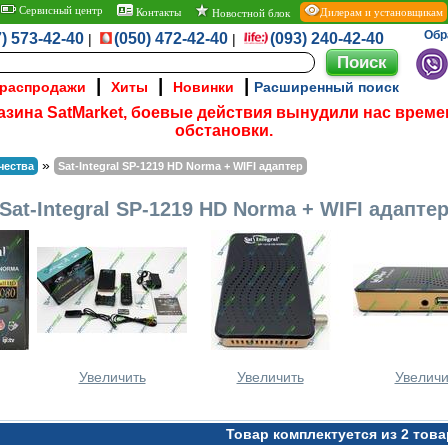
Сервисный центр
Контакты
Дилерам и установщикам
Новостной блок
Обр
) 573-42-40
(050) 472-42-40
(093) 240-42-40
|
|
|
|
|
 распродажи
Хиты
Новинки
Расширенный поиск
азина SatMarket, боевые действия вынудили нас време
обстановки.
»
чества
Sat-Integral SP-1219 HD Norma + WIFI адаптер
Sat-Integral SP-1219 HD Norma + WIFI адапте
Увеличить
Увеличить
Увеличи
Товар комплектуется из 2 тов