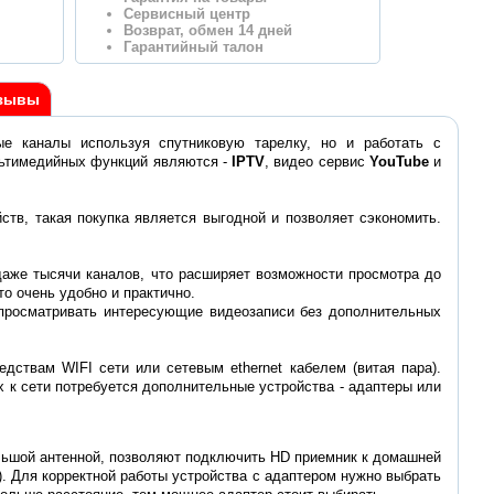
Сервисный центр
Возврат, обмен 14 дней
Гарантийный талон
зывы
е каналы используя спутниковую тарелку, но и работать с
льтимедийных функций являются -
IPTV
, видео сервис
YouTube
и
ств, такая покупка является выгодной и позволяет сэкономить.
даже тысячи каналов, что расширяет возможности просмотра до
о очень удобно и практично.
 просматривать интересующие видеозаписи без дополнительных
ствам WIFI сети или сетевым ethernet кабелем (витая пара).
х к сети потребуется дополнительные устройства - адаптеры или
льшой антенной, позволяют подключить HD приемник к домашней
i). Для корректной работы устройства с адаптером нужно выбрать