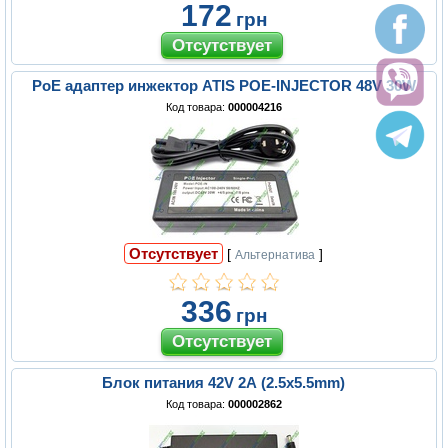
172
грн
PoE адаптер инжектор ATIS POE-INJECTOR 48V 30W
Код товара:
000004216
Отсутствует
[
]
Альтернатива
336
грн
Блок питания 42V 2A (2.5x5.5mm)
Код товара:
000002862