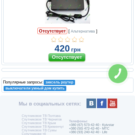
Отсутствует
[
]
Альтернатива
420
грн
КНОПКА
СВЯЗИ
Популярные запросы:
зиксель роутер
выключатели умный дом купить
Мы в социальных сетях:
Спутниковое ТВ Полтава
Спутниковое ТВ Чернигов
Телефоны:
Спутниковое ТВ Крым
+380 (67) 573-42-40 - Kyivstar
Спутниковое ТВ Кременчуг
+380 (50) 472-42-40 - MTC
Спутниковое ТВ Сумы
+380 (93) 240-42-40 - Life
Супутникове тб