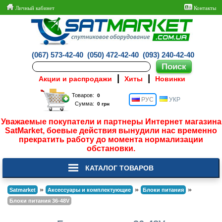
Личный кабинет
Контакты
(067) 573-42-40
(050) 472-42-40
(093) 240-42-40
|
|
Акции и распродажи
Хиты
Новинки
Товаров:
РУС
УКР
Сумма:
Уважаемые покупатели и партнеры Интернет магазина
SatMarket, боевые действия вынудили нас временно
прекратить работу до момента нормализации
обстановки.
КАТАЛОГ ТОВАРОВ
»
»
»
Satmarket
Аксессуары и комплектующие
Блоки питания
Блоки питания 36-48V