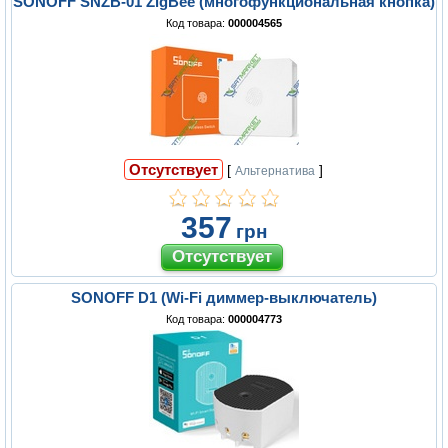
SONOFF SNZB-01 ZigBee (многофункциональная кнопка)
Код товара:
000004565
Отсутствует
[
]
Альтернатива
357
грн
SONOFF D1 (Wi-Fi диммер-выключатель)
Код товара:
000004773