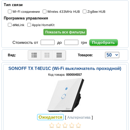
Тип связи
WI-FI соединение
Wireles 433MHz HUB
ZigBee HUB
Программа управления
eWeLink
Apple HomeKit
Показать все фильтры
Стоимость от
до
грн
Вид:
Товаров:
SONOFF TX T4EU1C (Wi-Fi выключатель проходной)
Код товара:
000004557
Ожидается
[
]
Альтернатива