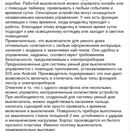
коробки. Работой выключателя можно управлять онлайн или
с помощью таймера, привязывать к любым событиям и
времени суток. Сенсорные устройства могут оснащаться
независимыми каналами управления. У них есть функция
активации к тому времени, когда владелец приходит с
работы. Благодаря этому владелец в темное время суток
подходит к уже освещенному коттеджу или заходит в светлое
помещение.
Примечательно, что выключатели для умного дома
оптимально сочетаются с любым оформлением интерьера,
начиная с модерна и заканчивая хай-теком. Они удобны в
управлении, надежны, соответствуют требованиям
безопасности, предъявляемым к электроприборам.
Предназначенные для системы умный дом выключатели
управляются с помощью приложения, устанавливаемого на
IOS или Android. Производитель подчеркивает, что они дают
возможность включать и отключать любые типы фонарей,
люстр и электроприборов.
Отметим и то, что с одного смартфона или нескольких,
можно управлять неограниченным количеством устройств.
При необходимости, созданный для системы умный дом
выключатель, можно задействовать касанием пальца,
написать сценарий или просто привязать к времени
включения и выключения. Поверхность прибора выполнена
из закаленного стекла толщиной 2 мм, устойчивого к ударам
и механическим нагрузкам. Корпус производится из белого
прочного пластика. Именно поэтому выключатель
привлекательно выглядит.