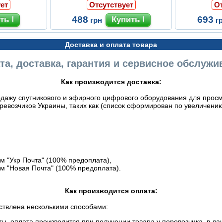
ет
Отсутствует
О
488
693
грн
г
Доставка и оплата товара
та, доставка, гарантия и сервисное обслужи
Как производится доставка:
дажу спутникового и эфирного цифрового оборудования для просмо
евозчиков Украины, таких как (список сформирован по увеличению
 "Укр Почта" (100% предоплата),
м "Новая Почта" (100% предоплата).
Как производится оплата:
ствлена несколькими способами:
, оплата производится при получении товара у перевозчика, в дан