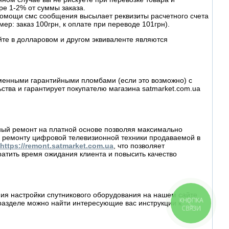
ре 1-2% от суммы заказа.
омощи смс сообщения высылает реквизиты расчетного счета
ер: заказ 100грн, к оплате при переводе 101грн).
йте в долларовом и другом эквиваленте являются
рменными гарантийными пломбами (если это возможно) с
ва и гарантирует покупателю магазина satmarket.com.ua
йный ремонт на платной основе позволяя максимально
 ремонту цифровой телевизионной техники продаваемой в
https://remont.satmarket.com.ua
, что позволяет
атить время ожидания клиента и повысить качество
ия настройки спутникового оборудования на нашем сайте
КНОПКА
разделе можно найти интересующие вас инструкции к
СВЯЗИ