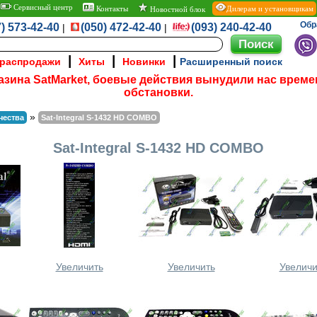
Сервисный центр
Контакты
Дилерам и установщикам
Новостной блок
Обр
) 573-42-40
(050) 472-42-40
(093) 240-42-40
|
|
|
|
|
 распродажи
Хиты
Новинки
Расширенный поиск
азина SatMarket, боевые действия вынудили нас време
обстановки.
»
чества
Sat-Integral S-1432 HD COMBO
Sat-Integral S-1432 HD COMBO
Увеличить
Увеличить
Увеличи