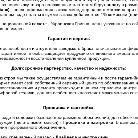
и за пересылку товара наложенным платежом берут оплату в разме
анк)
- после оформления заказа менеджер нашего магазина при п
данном виде оплаты к сумме заказа добавляется 1% комиссии (прим
в национальной валюте - Украинская Гривна, цены указанные на са
я не имеют.
Гарантия и сервис:
отоспособности и отсутствия заводского брака, опечатывается фи
гарантийной пломбы защищает продукцию от внешнего вмешательст
невозможности восстановления купленной продукции.
Долгосрочное партнерство, качество и надежность:
о из строя мы также осуществляем не гарантийный и после гаранти
ркет имеет свой собственный сервисный центр по обслуживанию и
 восстановлению и ремонту происходит в нашем сервисном центре
ифровой техники, данная особенность позволяет максимально сокр
Прошивка и настройка:
 виде и содержит базовое программное обеспечение, для облегчен
укции (где это имеет смысл) -
Прошивки и настройки
. В данном 
ения программного обеспечения.
дали специальный раздел -
Драйвера и инструкции
.