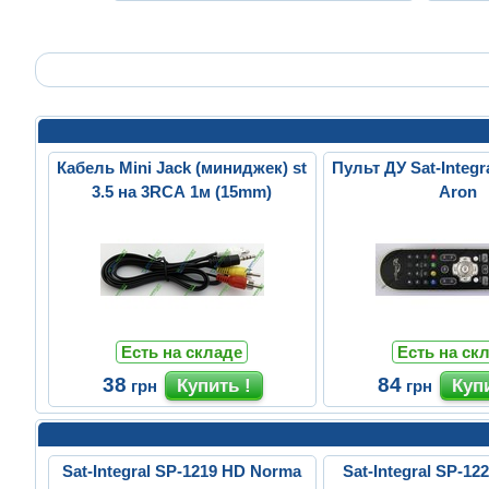
Кабель Mini Jack (миниджек) st
Пульт ДУ Sat-Integr
3.5 на 3RCA 1м (15mm)
Aron
Есть на складе
Есть на ск
38
84
грн
грн
Sat-Integral SP-1219 HD Norma
Sat-Integral SP-12