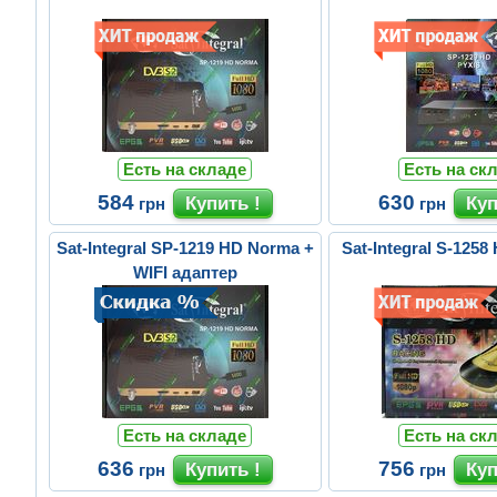
Есть на складе
Есть на ск
584
630
грн
грн
Sat-Integral SP-1219 HD Norma +
Sat-Integral S-125
WIFI адаптер
Есть на складе
Есть на ск
636
756
грн
грн