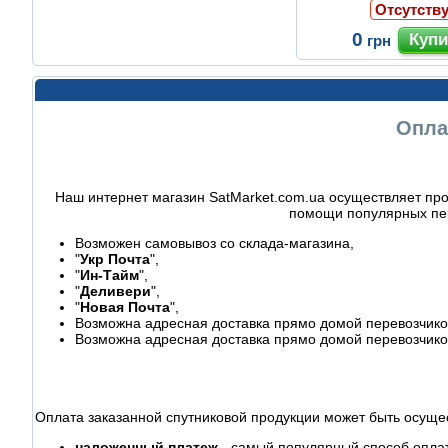
Отсутству
0
грн
Опла
Наш интернет магазин SatMarket.com.ua осуществляет про
помощи популярных пер
Возможен самовывоз со склада-магазина,
"
Укр Почта
",
"
Ин-Тайм
",
"
Деливери
",
"
Новая Почта
",
Возможна адресная доставка прямо домой перевозчиком
Возможна адресная доставка прямо домой перевозчико
Оплата заказанной спутниковой продукции может быть осуще
наложенный платеж
- самый популярный способ оплаты