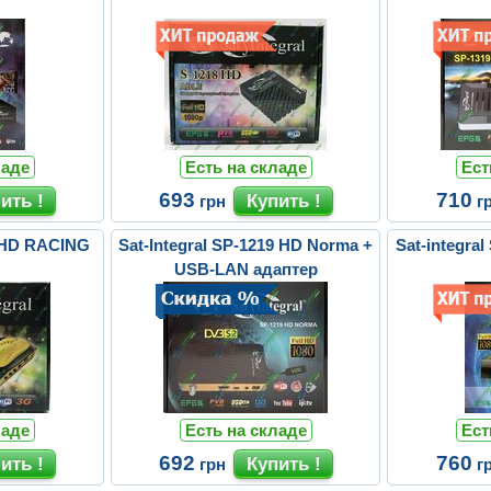
ладе
Есть на складе
Ест
693
710
грн
г
8 HD RACING
Sat-Integral SP-1219 HD Norma +
Sat-integr
USB-LAN адаптер
ладе
Есть на складе
Ест
692
760
грн
г