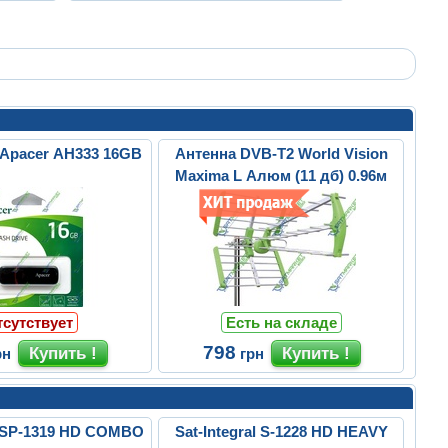
Apacer AH333 16GB
Антенна DVB-T2 World Vision
Maxima L Алюм (11 дб) 0.96м
тсутствует
Есть на складе
798
рн
грн
al SP-1319 HD COMBO
Sat-Integral S-1228 HD HEAVY