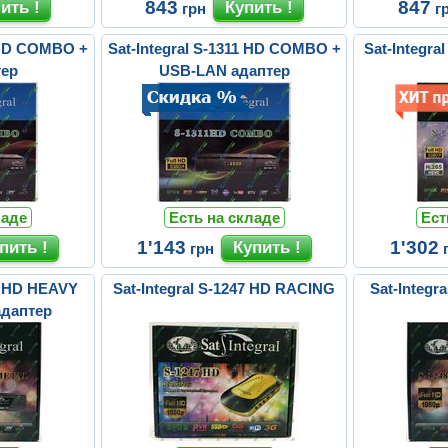
843
847
грн
г
1 HD COMBO +
Sat-Integral S-1311 HD COMBO +
Sat-Integr
тер
USB-LAN адаптер
ладе
Есть на складе
Ест
1'143
1'302
грн
48 HD HEAVY
Sat-Integral S-1247 HD RACING
Sat-Integr
адаптер