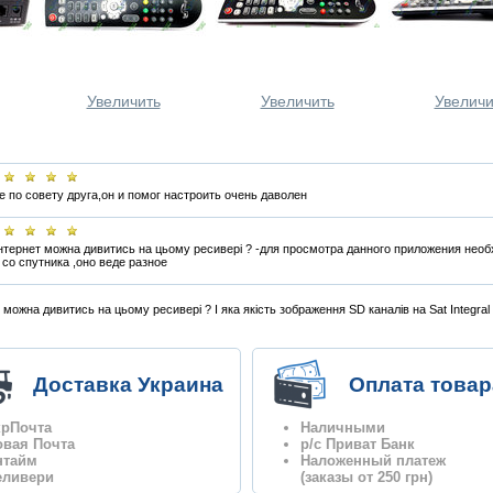
Увеличить
Увеличить
Увеличи
е по совету друга,он и помог настроить очень даволен
з інтернет можна дивитись на цьому ресивері ? -для просмотра данного приложения нео
со спутника ,оно веде разное
ет можна дивитись на цьому ресивері ? І яка якість зображення SD каналів на Sat Integra
Доставка Украина
Оплата товар
крПочта
Наличными
овая Почта
р/с Приват Банк
нтайм
Наложенный платеж
еливери
(заказы от 250 грн)