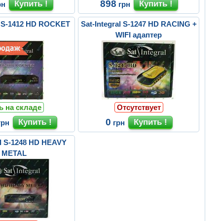
898
рн
грн
al S-1412 HD ROCKET
Sat-Integral S-1247 HD RACING +
WIFI адаптер
ь на складе
Отсутствует
0
грн
грн
al S-1248 HD HEAVY
METAL