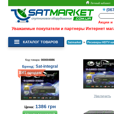
Личный кабинет
(067
Акции и
Уважаемые покупатели и партнеры Интернет маг
КАТАЛОГ ТОВАРОВ
»
Satmarket
Ресиверы HDTV ка
Код товара:
000004886
Sat-integral
Бренд:
Увеличить
1386
грн
Цена: