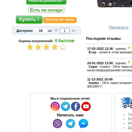
Нашли дешевле?
Есть на складе
Быстрый заказ
Увеличить
Доступно:
шт
Последние отзывы:
4
баллов
Оценка покупателей:
17-02-2022 12:36
: оценка
Егор
-
купил в этом магазин
24-01-2022 13:50
: оценка
Серж
-
Ivanko - Oll tv чере
качества\разрешения\ потока 
11-12-2021 16:49
Ivanko
-
Oll tv через інтерн
&#128077;
Мы в социальных сетях:
У
Написать нам:
Н
И
Д