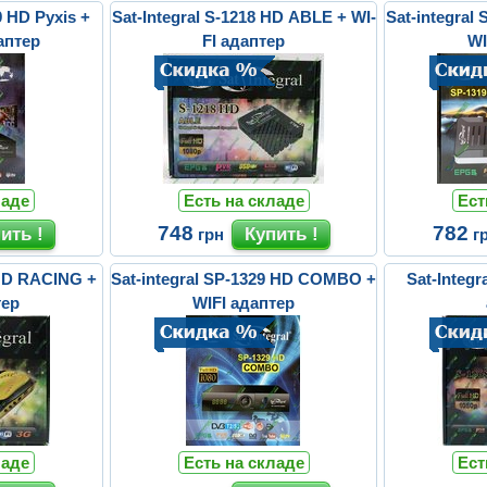
9 HD Pyxis +
Sat-Integral S-1218 HD ABLE + WI-
Sat-integra
аптер
FI адаптер
WI
ладе
Есть на складе
Ест
748
782
грн
г
 HD RACING +
Sat-integral SP-1329 HD COMBO +
Sat-Integr
тер
WIFI адаптер
ладе
Есть на складе
Ест