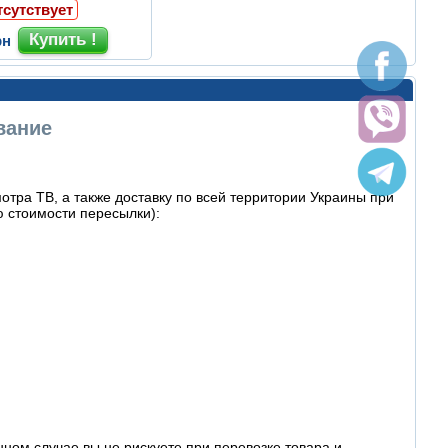
тсутствует
рн
вание
тра ТВ, а также доставку по всей территории Украины при
 стоимости пересылки):
ном случае вы не рискуете при перевозке товара и