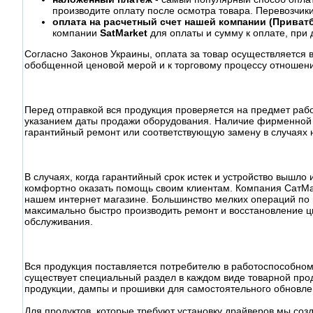
производите оплату после осмотра товара. Перевозчик
оплата на расчетный счет нашей компании (Приватб
компании
SatMarket
для оплаты и сумму к оплате, при 
Согласно Законов Украины, оплата за товар осуществляется 
обобщенной ценовой мерой и к торговому процессу отношени
Перед отправкой вся продукция проверяется на предмет раб
указанием даты продажи оборудования. Наличие фирменной 
гарантийный ремонт или соответствующую замену в случаях 
В случаях, когда гарантийный срок истек и устройство вышл
комфортно оказать помощь своим клиентам. Компания СатМа
нашем интернет магазине. Большинство мелких операций по
максимально быстро производить ремонт и восстановление ц
обслуживания.
Вся продукция поставляется потребителю в работоспособном
существует специальный раздел в каждом виде товарной прод
продукции, дампы и прошивки для самостоятельного обновл
Для продуктов, которые требуют установку драйверов мы соз