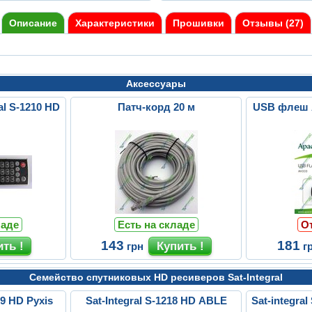
Описание
Характеристики
Прошивки
Отзывы (27)
Аксессуары
al S-1210 HD
Патч-корд 20 м
USB флеш 
ладе
Есть на складе
О
143
181
грн
г
Семейство спутниковых HD ресиверов Sat-Integral
29 HD Pyxis
Sat-Integral S-1218 HD ABLE
Sat-integr