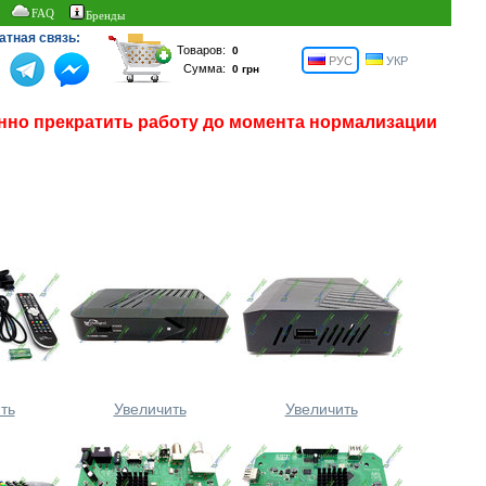
FAQ
Бренды
атная связь:
Товаров:
РУС
УКР
Сумма:
нно прекратить работу до момента нормализации
ть
Увеличить
Увеличить