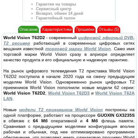
Гарантия на товары
Сервисный центр
Возврат, обмен 14 дней
Гарантийный талон
Описание
Характеристики
Прошивки
Отзывы (5)
World Vision T62D2
- современный
цифровой эфирный DVB-
T2 ресивер
работающий в современных цифровых сетях
вещания известной
торговой марки World Vision
. Само имя
торговой марки World Vision сразу в априори определяет
качество продукта и его официальную и надежную гарантию.
На рынок цифрового телевидения Т2 приставка World Vision
T62D2 поступила в начале 2020 года на смену предыдущим
моделям World Vision. Одновременно рынок цифровых Т2
приемников World Vision пополнили новые модели 62 серии:
World Vision T62D2
,
World Vision T62D3
и
World Vision T62A
LAN
.
Новые
модели Т2 приемников World Vision
построены на
одной платформе, работают на процессоре
GUOXIN GX3235S
в обвязке с
64 Мб
оперативной и
4 Мб
флешь памяти.
Сравнивая с предыдущими моделями конфигурация вполне
рабочая и обычная, под нее оптимизировано программное
обеспечение, что позволяет иметь одинаковую прошивку World