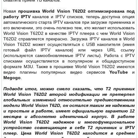
охватить прием ТВ каналов.
Новая
прошивка World Vision T62D2 оптимизирована под
работу IPTV
каналов и IPTV списков, теперь доступна опция
автоматического старта IPTV каналов при загрузке приемника и
его включении, это очень полезно тем, кто желает использовать
World Vision T62D2 в качестве IPTV плеера с чем World Vision
T62D2 справляется прекрасно. Загрузка IPTV каналов в World
Vision T62D2 может осуществляться с USB накопителя (имея
готовый файл IPTV каналов) или через URL ссылку
(используются самообновляемые IPTV листы). Работа с IPTV
списками осуществляется в популярном и общедоступном
формате M3U. Также в прошивке World Vision T62D2 имеются
видео плагины популярных видео сервисов
YouTube
и
Megogo
.
Подводя итог, можно смело сказать, что Т2 приемник
World Vision T62D2 второй модификации не претерпел
глобальных изменений относительно предшественника
модели World Vision T62D, он остался таким же надежным
и простым в работе, имеет официальную гарантию 12
месяцев и абсолютно идентичный корпус. В работе
World Vision T62D2 надежное и многофункциональное
устройство совмещающее в себе Т2 приемник и IPTV
плеер. Цена World Vision T62D2 находится в среднем