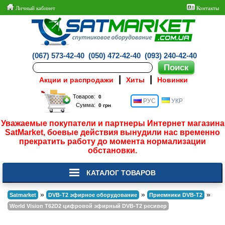
Личный кабинет
Контакты
(067) 573-42-40
(050) 472-42-40
(093) 240-42-40
|
|
Акции и распродажи
Хиты
Новинки
Товаров:
РУС
УКР
Сумма:
Уважаемые покупатели и партнеры Интернет магазина
SatMarket, боевые действия вынудили нас временно
прекратить работу до момента нормализации
обстановки.
КАТАЛОГ ТОВАРОВ
»
»
»
Satmarket
DVB-T2 эфирное оборудование
Приемники DVB-T2
World Vision T62D2 цифровой эфирный DVB-T2 ресивер