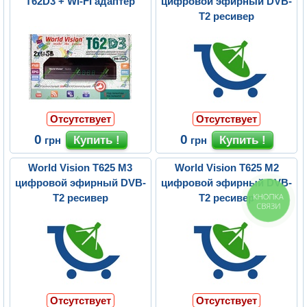
T62D3 + WI-FI адаптер
цифровой эфирный DVB-
T2 ресивер
Отсутствует
Отсутствует
0
0
грн
грн
World Vision T625 M3
World Vision T625 M2
цифровой эфирный DVB-
цифровой эфирный DVB-
КНОПКА
T2 ресивер
T2 ресивер
СВЯЗИ
Отсутствует
Отсутствует