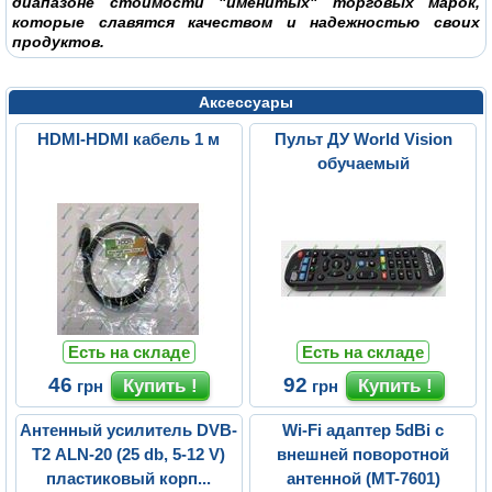
диапазоне стоимости "именитых" торговых марок,
которые славятся качеством и надежностью своих
продуктов.
Аксессуары
HDMI-HDMI кабель 1 м
Пульт ДУ World Vision
обучаемый
Есть на складе
Есть на складе
46
92
грн
грн
Антенный усилитель DVB-
Wi-Fi адаптер 5dBi с
T2 ALN-20 (25 db, 5-12 V)
внешней поворотной
пластиковый корп...
антенной (MT-7601)