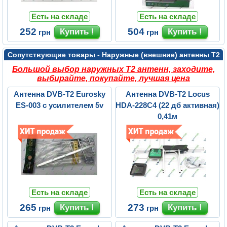
Есть на складе
Есть на складе
252
504
грн
грн
Сопутствующие товары - Наружные (внешние) антенны Т2
Большой выбор наружных Т2 антенн, заходите,
выбирайте, покупайте, лучшая цена
Антенна DVB-T2 Eurosky
Антенна DVB-T2 Locus
ES-003 с усилителем 5v
HDA-228C4 (22 дб активная)
0,41м
Есть на складе
Есть на складе
265
273
грн
грн