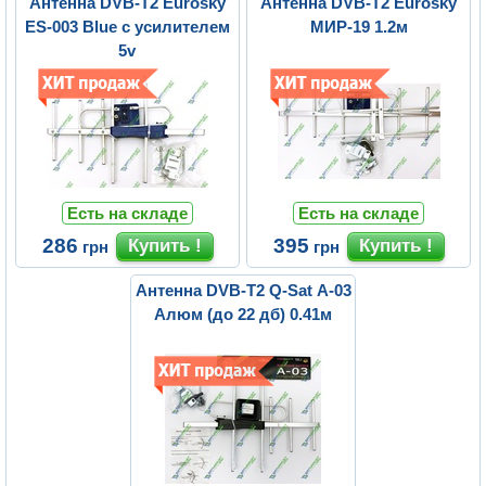
Антенна DVB-T2 Eurosky
Антенна DVB-T2 Eurosky
ES-003 Blue с усилителем
МИР-19 1.2м
5v
Есть на складе
Есть на складе
286
395
грн
грн
Антенна DVB-T2 Q-Sat A-03
Алюм (до 22 дб) 0.41м