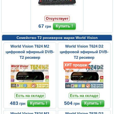
Отсутствует
67
грн
Семейство Т2 ресиверов марки World Vision
World Vision T624 M2
World Vision T624 D2
цифровой эфирный DVB-
цифровой эфирный DVB-
T2 ресивер
T2 ресивер
Есть на складе
Есть на складе
483
504
грн
грн
World Vision T624 M3
World Vision T625 D2