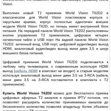
Vision.
Выполнен новый Т2 приемник World Vision T62D2 в
классическом для World Vision пластиковом корпусе с
округлыми краями, корпус полностью идентичен внешне
модели World Vision T62D, но теперь имеет внутренний блок
питания. На передней панели World Vision T62D2 расположены
кнопки управления Т2 приемником, цифровое четырех
сегментное табло и USB порт. На задней панели World Vision
T62D2: антенный вход, USB порт, цифровой аудио/видео выход
HDMI, аналоговый аудио/видео выход мини джек 3,5 и шнур
внешнего блока питания.
Цифровой приемник World Vision T62D2 подключается к
любому типу телевизоров, к современным используя HDMI
выход (
кабель HDMI
в комплект не входит) и старым моделям
используя аналоговый выход мини джек 3,5 на 3-RCA (кабель
мини джек 3,5 на 3-RCA поставляется в комплекта с Т2
приемником).
Купить World Vision T62D2
можно для бесплатного приема
цифровых эфирных Т2 каналов и приема IPTV потоков, что
позволяет расширить количество принимаемых каналов до
бесконечного количества позволяя владельцу более объемно