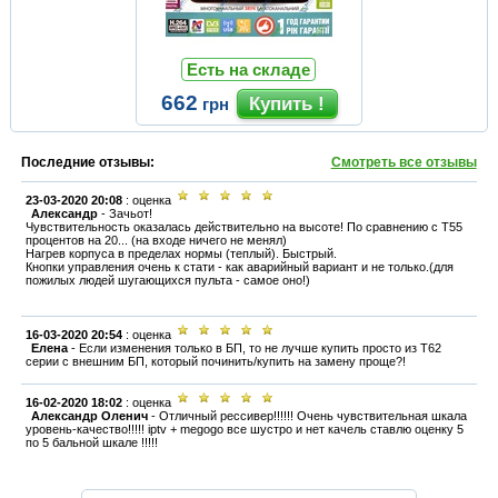
Есть на складе
662
грн
Последние отзывы:
Смотреть все отзывы
23-03-2020 20:08
: оценка
Александр
-
Зачьот!
Чувствительность оказалась действительно на высоте! По сравнению с Т55
процентов на 20... (на входе ничего не менял)
Нагрев корпуса в пределах нормы (теплый). Быстрый.
Кнопки управления очень к стати - как аварийный вариант и не только.(для
пожилых людей шугающихся пульта - самое оно!)
16-03-2020 20:54
: оценка
Елена
-
Если изменения только в БП, то не лучше купить просто из Т62
серии с внешним БП, который починить/купить на замену проще?!
16-02-2020 18:02
: оценка
Александр Оленич
-
Отличный рессивер!!!!!! Очень чувствительная шкала
уровень-качество!!!!! iptv + megogo все шустро и нет качель ставлю оценку 5
по 5 бальной шкале !!!!!