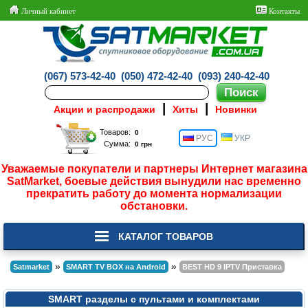
Личный кабинет
Контакты
(067) 573-42-40
(050) 472-42-40
(093) 240-42-40
|
|
Акции и распродажи
Хиты
Новинки
Товаров:
РУС
УКР
Сумма:
Уважаемые покупатели и партнеры Интернет магазина
SatMarket, боевые действия вынудили нас временно
прекратить работу до момента нормализации
обстановки.
КАТАЛОГ ТОВАРОВ
»
»
Satmarket
SMART TV BOX на Android
BEST HD 9 IPTV Приставка
SMART разделы с пультами и комплектами