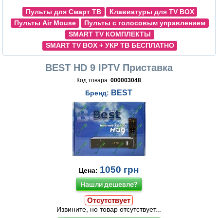
Пульты для Смарт ТВ
Клавиатуры для TV BOX
Пульты Air Mouse
Пульты с голосовым управлением
SMART TV КОМПЛЕКТЫ
SMART TV BOX + УКР ТВ БЕСПЛАТНО
BEST HD 9 IPTV Приставка
Код товара:
000003048
BEST
Бренд:
1050
грн
Цена:
Нашли дешевле?
Отсутствует
Извините, но товар отсутствует...