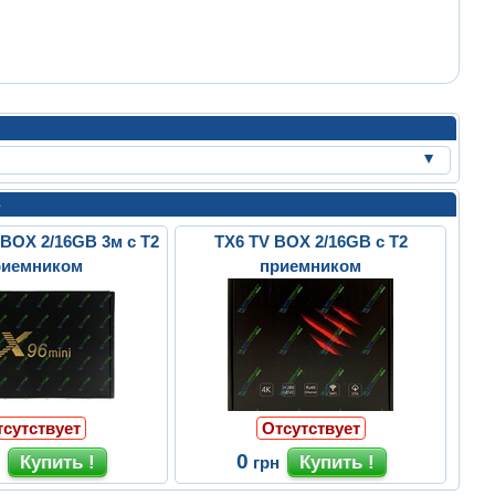
е
 BOX 2/16GB 3м с Т2
TX6 TV BOX 2/16GB с Т2
риемником
приемником
тсутствует
Отсутствует
0
н
грн