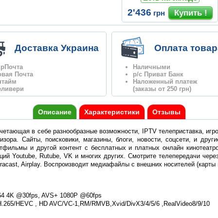
2'436
грн
Доставка Украина
Оплата товар
крПочта
Наличными
овая Почта
р/с Приват Банк
нтайм
Наложенный платеж
еливери
(заказы от 250 грн)
Описание
Характеристики
Отзывы
четающая в себе разнообразные возможности, IPTV телеприставка, игро
изора. Сайты, поисковики, магазины, блоги, новости, соцсети, и друг
фильмы и другой контент с бесплатных и платных онлайн кинотеатров
ий Youtube, Rutube, VK и многих других. Смотрите телепередачи через
 Miracast, Airplay. Воспроизводит медиафайлы с внешних носителей (кар
.264 4K @30fps, AVS+ 1080P @60fps
.265/HEVC , HD AVC/VC-1,RM/RMVB,Xvid/DivX3/4/5/6 ,RealVideo8/9/10