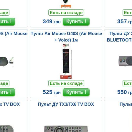
ладе
Есть на складе
Ест
349
357
грн
г
S (Air Mouse
Пульт Air Mouse G40S (Air Mouse
Пульт ДУ
+ Voice) 1м
BLUETOOTH 
(с
ладе
Есть на складе
Ест
525
550
грн
г
ax TV BOX
Пульт ДУ TX3/TX6 TV BOX
Пульт