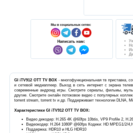
Мы в социальных сетях:
У
Написать нам:
Н
И
Д
GI iTV912 OTT TV BOX
- многофункциональная тв приставка, со
и сетевой медиаплеер. Выход в сеть интернет с экрана телев
современные андроид игры. Смотрите сериалы, фильмы, мульт
другие. Смотрите онлайн потоковое видео с популярных коллекц
torrent stream, torrent tv и др. Поддерживает технологии DLNA,
Характеристики GI iTV912 OTT TV BOX:
Видео декодер: H.265 4K @60fps 10btis, VP9 Profile 2, H
Видеокодер: H.264 1080P @60fps Кодеки: HD MPEG1/2/4,H
Поддержка: HDR10 и HLG HDR10