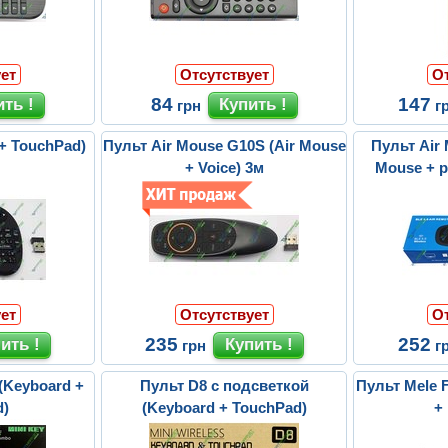
ет
Отсутствует
О
84
147
грн
г
 + TouchPad)
Пульт Air Mouse G10S (Air Mouse
Пульт Air
+ Voice) 3м
Mouse + p
ми
ет
Отсутствует
О
235
252
грн
г
(Keyboard +
Пульт D8 с подсветкой
Пульт Mele F
d)
(Keyboard + TouchPad)
+