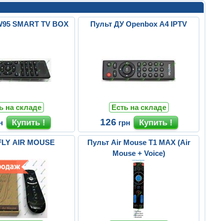
W95 SMART TV BOX
Пульт ДУ Openbox A4 IPTV
ь на складе
Есть на складе
126
н
грн
FLY AIR MOUSE
Пульт Air Mouse T1 MAX (Air
Mouse + Voice)