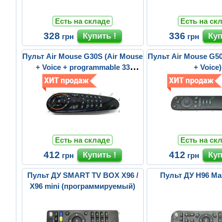
Есть на складе
Есть на ск
328
336
грн
грн
Пульт Air Mouse G30S (Air Mouse
Пульт Air Mouse G50
+ Voice + programmable 33
+ Voice)
buttons...
Есть на складе
Есть на ск
412
412
грн
грн
Пульт ДУ SMART TV BOX X96 /
Пульт ДУ H96 M
X96 mini (программируемый)