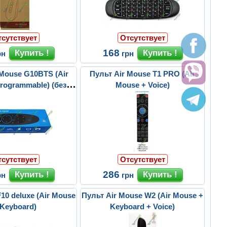
тсутствует
Отсутствует
168
рн
грн
 Mouse G10BTS (Air
Пульт Air Mouse T1 PRO (Air
rogrammable) (без
Mouse + Voice)
крофона)...
тсутствует
Отсутствует
286
рн
грн
10 deluxe (Air Mouse
Пульт Air Mouse W2 (Air Mouse +
 Keyboard)
Keyboard + Voice)