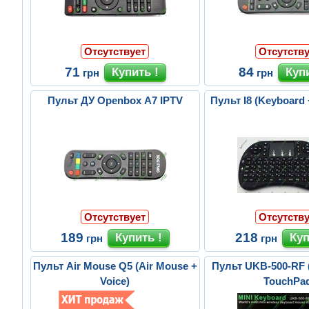
Отсутствует
Отсутству
71
84
грн
грн
Пульт ДУ Openbox A7 IPTV
Пульт I8 (Keyboard
Отсутствует
Отсутству
189
218
грн
грн
Пульт Air Mouse Q5 (Air Mouse +
Пульт UKB-500-RF 
Voice)
TouchPa