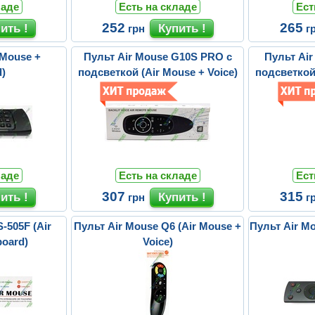
ладе
Есть на складе
Ест
252
265
грн
г
 Mouse +
Пульт Air Mouse G10S PRO с
Пульт Ai
)
подсветкой (Air Mouse + Voice)
подсветкой 
ладе
Есть на складе
Ест
307
315
грн
г
-505F (Air
Пульт Air Mouse Q6 (Air Mouse +
Пульт Air M
oard)
Voice)