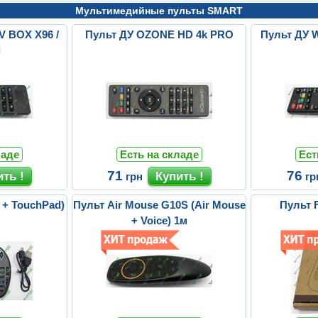
Мультимедийные пульты SMART
V BOX X96 /
Пульт ДУ OZONE HD 4k PRO
Пульт ДУ 
i
ладе
Есть на складе
Ест
71
76
грн
гр
 + TouchPad)
Пульт Air Mouse G10S (Air Mouse
Пульт 
+ Voice) 1м