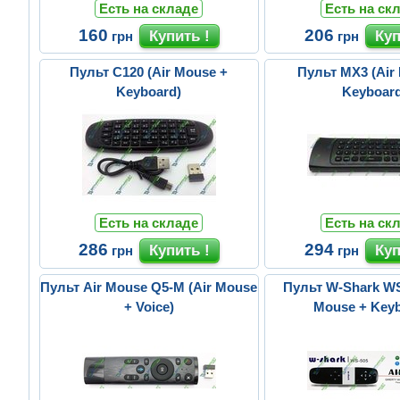
Есть на складе
Есть на ск
160
206
грн
грн
Пульт C120 (Air Mouse +
Пульт MX3 (Air
Keyboard)
Keyboard
Есть на складе
Есть на ск
286
294
грн
грн
Пульт Air Mouse Q5-M (Air Mouse
Пульт W-Shark WS
+ Voice)
Mouse + Keyb