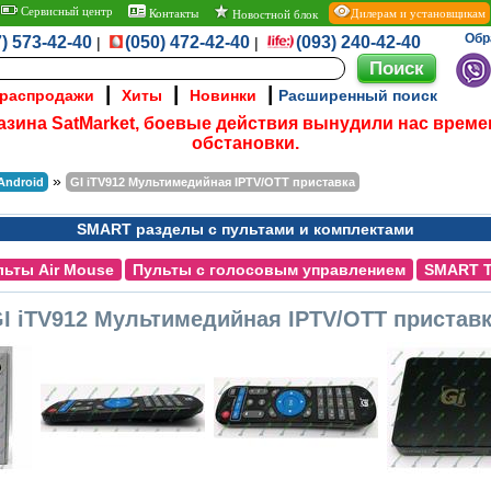
Сервисный центр
Контакты
Дилерам и установщикам
Новостной блок
Обр
) 573-42-40
(050) 472-42-40
(093) 240-42-40
|
|
|
|
|
 распродажи
Хиты
Новинки
Расширенный поиск
азина SatMarket, боевые действия вынудили нас време
обстановки.
»
Android
GI iTV912 Мультимедийная IPTV/OTT приставка
SMART разделы с пультами и комплектами
льты Air Mouse
Пульты с голосовым управлением
SMART 
I iTV912 Мультимедийная IPTV/OTT пристав