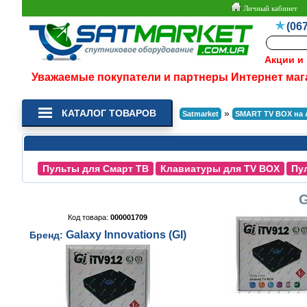
Личный кабинет
(067
Акции и
Уважаемые покупатели и партнеры Интернет маг
КАТАЛОГ ТОВАРОВ
»
Satmarket
SMART TV BOX на 
Пульты для Смарт ТВ
Клавиатуры для TV BOX
Пу
G
Код товара:
000001709
Galaxy Innovations (GI)
Бренд: