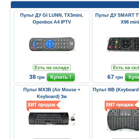
Пульт ДУ GI LUNN, TX3mini,
Пульт ДУ SMART T
Openbox A4 IPTV
X96 min
Есть на складе
Есть на ск
38
67
грн
грн
Пульт MX3B (Air Mouse +
Пульт I8B (Keyboard
Keyboard) 3м