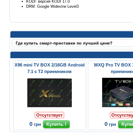
KODI: версия KODI 17.0
DRM: Google Widevine Level3
Где купить смарт-приставки по лучшей цене?
X96 mini TV BOX 2/16GB Android
MXQ Pro TV BOX 1
7.1 с Т2 приемником
приемник
Отсутствует
Отсутству
0
0
грн
грн