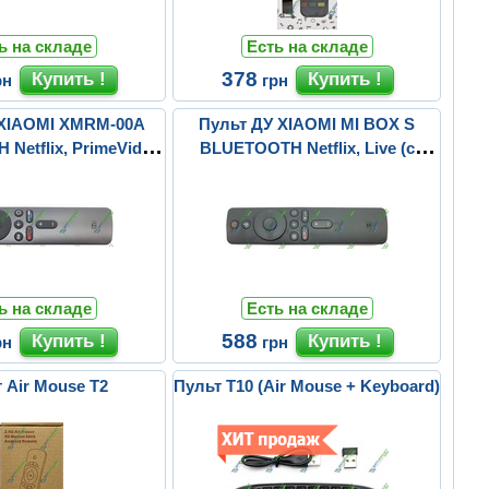
ь на складе
Есть на складе
378
рн
грн
 XIAOMI XMRM-00A
Пульт ДУ XIAOMI MI BOX S
Netflix, PrimeVidio
BLUETOOTH Netflix, Live (с
 микрофо...
микрофоном)
ь на складе
Есть на складе
588
рн
грн
 Air Mouse T2
Пульт T10 (Air Mouse + Keyboard)