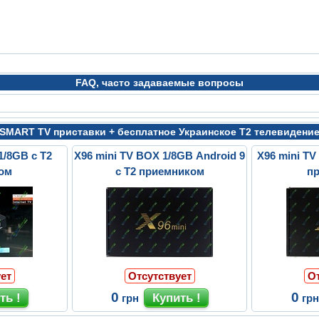
FAQ, часто задаваемые вопросы
SMART TV приставки + бесплатное Украинское Т2 телевидени
/8GB с Т2
X96 mini TV BOX 1/8GB Android 9
X96 mini TV
ом
с Т2 приемником
п
ет
Отсутствует
О
0
0
грн
гр