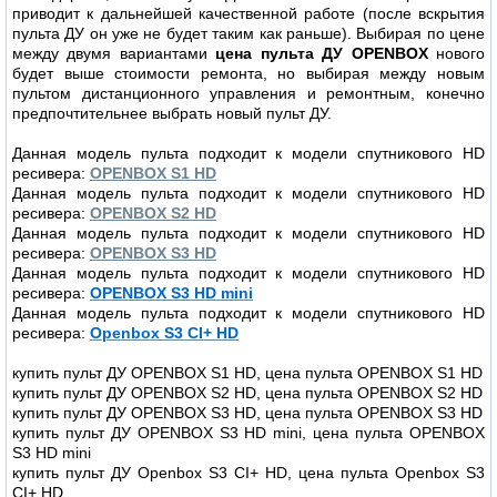
приводит к дальнейшей качественной работе (после вскрытия
пульта ДУ он уже не будет таким как раньше). Выбирая по цене
между двумя вариантами
цена пульта ДУ
OPENBOX
нового
будет выше стоимости ремонта, но выбирая между новым
пультом дистанционного управления и ремонтным, конечно
предпочтительнее выбрать новый пульт ДУ.
Данная модель пульта подходит к модели спутникового HD
ресивера:
OPENBOX S1 HD
Данная модель пульта подходит к модели спутникового HD
ресивера:
OPENBOX S2 HD
Данная модель пульта подходит к модели спутникового HD
ресивера:
OPENBOX S3 HD
Данная модель пульта подходит к модели спутникового HD
ресивера:
OPENBOX S3 HD mini
Данная модель пульта подходит к модели спутникового HD
ресивера:
Openbox S3 CI+ HD
купить пульт ДУ OPENBOX S1 HD, цена пульта OPENBOX S1 HD
купить пульт ДУ OPENBOX S2 HD, цена пульта OPENBOX S2 HD
купить пульт ДУ OPENBOX S3 HD, цена пульта OPENBOX S3 HD
купить пульт ДУ OPENBOX S3 HD mini, цена пульта OPENBOX
S3 HD mini
купить пульт ДУ Openbox S3 CI+ HD, цена пульта Openbox S3
CI+ HD