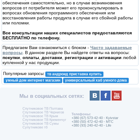
обеспечения самостоятельно, но в случае возникновения
вопросов от потребителя может его проконсультировать в
вопросах обновления программного обеспечения или
восстановления работы продукта в случае его сбойной работы
или поломки.
Все консультации наших специалистов предоставляются
БЕСПЛАТНО по телефону.
Предлагаем Вам ознакомиться с блоком -
Часто задаваемые
вопросы
. В данном разделе Вы найдете ответы на вопросы:
покупки
,
оплаты
,
доставки
,
регистрации
и
активации
любой
купленной у нас продукции.
Популярные запросы:
тв андроид приставка купить
умный дом интернет магазин
универсальный хаб умного дома
Мы в социальных сетях:
Спутниковое ТВ Полтава
Спутниковое ТВ Чернигов
Телефоны:
Спутниковое ТВ Крым
+380 (67) 573-42-40 - Kyivstar
Спутниковое ТВ Кременчуг
+380 (50) 472-42-40 - MTC
Спутниковое ТВ Сумы
+380 (93) 240-42-40 - Life
Супутникове тб