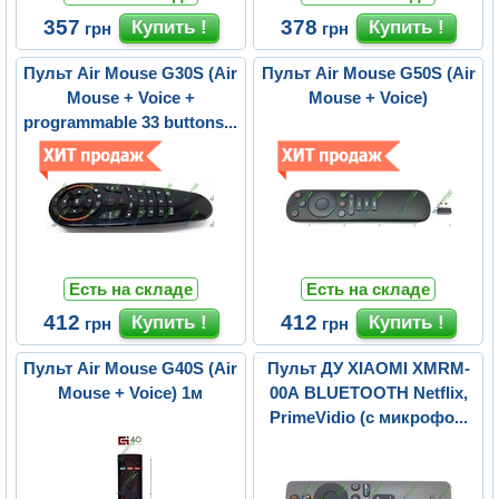
357
378
грн
грн
Пульт Air Mouse G30S (Air
Пульт Air Mouse G50S (Air
Mouse + Voice +
Mouse + Voice)
programmable 33 buttons...
Есть на складе
Есть на складе
412
412
грн
грн
Пульт Air Mouse G40S (Air
Пульт ДУ XIAOMI XMRM-
Mouse + Voice) 1м
00A BLUETOOTH Netflix,
PrimeVidio (с микрофо...