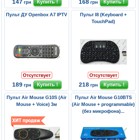
147
168
грн
грн
Пульт ДУ Openbox A7 IPTV
Пульт I8 (Keyboard +
TouchPad)
Отсутствует
Отсутствует
189
218
грн
грн
Пульт Air Mouse G10S (Air
Пульт Air Mouse G10BTS
Mouse + Voice) 3м
(Air Mouse + programmable)
(без микрофона)...