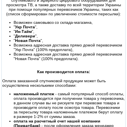
спутникового и эфирного цифрового оборудования для
просмотра ТВ, а также доставку по всей территории Украины
при помощи популярных перевозчиков Украины, таких как
(список сформирован по увеличению стоимости пересылки):
Возможен самовывоз со склада-магазина,
"
Укр Почта
",
"
Ин-Тайм
",
"
Деливери
",
"
Новая Почта
",
Возможна адресная доставка прямо домой перевозчиком
"Укр Почта" (100% предоплата),
Возможна адресная доставка прямо домой перевозчиком
"Новая Почта" (100% предоплата).
Как производится оплата:
Оплата заказанной спутниковой продукции может быть
осуществлена несколькими способами:
наложенный платеж
- самый популярный способ оплаты,
оплата производится при получении товара у перевозчика,
в данном случае вы не рискуете при перевозке товара и
производите оплату после осмотра товара. Перевозчики
за пересылку товара наложенным платежом берут оплату
в размере 1-2% от суммы заказа.
оплата на расчетный счет нашей компании
(Приватбанк)
- после оформления заказа менеджер