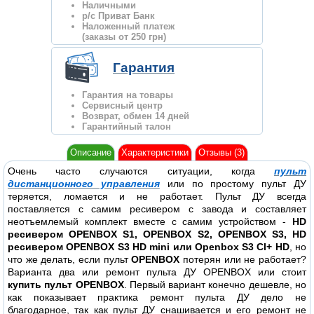
Наличными
р/с Приват Банк
Наложенный платеж
(заказы от 250 грн)
Гарантия
Гарантия на товары
Сервисный центр
Возврат, обмен 14 дней
Гарантийный талон
Описание
Характеристики
Отзывы (3)
Очень часто случаются ситуации, когда
пульт
дистанционного управления
или по простому пульт ДУ
теряется, ломается и не работает. Пульт ДУ всегда
поставляется с самим ресивером с завода и составляет
неотъемлемый комплект вместе с самим устройством -
HD
ресивером
OPENBOX S1, OPENBOX S2,
OPENBOX S3,
HD
ресивером
OPENBOX S3 HD mini или Openbox S3 CI+ HD
, но
что же делать, если пульт
OPENBOX
потерян или не работает?
Варианта два или ремонт пульта ДУ OPENBOX или стоит
купить пульт
OPENBOX
. Первый вариант конечно дешевле, но
как показывает практика ремонт пульта ДУ дело не
благодарное, так как пульт ДУ снашивается и его ремонт не