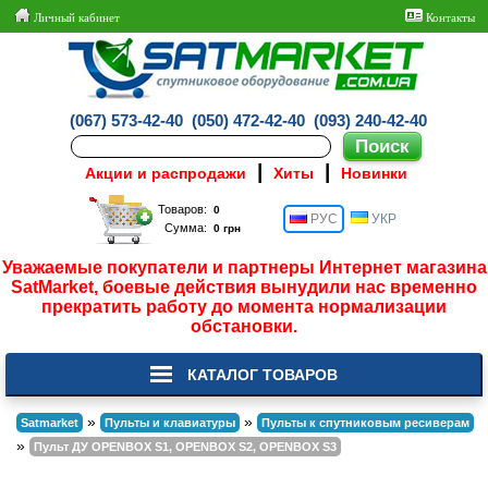
Личный кабинет
Контакты
(067) 573-42-40
(050) 472-42-40
(093) 240-42-40
|
|
Акции и распродажи
Хиты
Новинки
Товаров:
РУС
УКР
Сумма:
Уважаемые покупатели и партнеры Интернет магазина
SatMarket, боевые действия вынудили нас временно
прекратить работу до момента нормализации
обстановки.
КАТАЛОГ ТОВАРОВ
»
»
Satmarket
Пульты и клавиатуры
Пульты к спутниковым ресиверам
»
Пульт ДУ OPENBOX S1, OPENBOX S2, OPENBOX S3