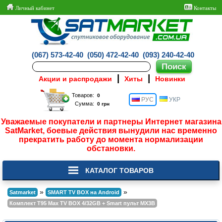
Личный кабинет
Контакты
(067) 573-42-40
(050) 472-42-40
(093) 240-42-40
|
|
Акции и распродажи
Хиты
Новинки
Товаров:
РУС
УКР
Сумма:
Уважаемые покупатели и партнеры Интернет магазина
SatMarket, боевые действия вынудили нас временно
прекратить работу до момента нормализации
обстановки.
КАТАЛОГ ТОВАРОВ
»
»
Satmarket
SMART TV BOX на Android
Комплект T95 Max TV BOX 4/32GB + Smart пульт MX3B