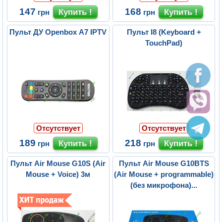
147
168
грн
грн
Пульт ДУ Openbox A7 IPTV
Пульт I8 (Keyboard +
TouchPad)
Отсутствует
Отсутствует
189
218
грн
грн
Пульт Air Mouse G10S (Air
Пульт Air Mouse G10BTS
Mouse + Voice) 3м
(Air Mouse + programmable)
(без микрофона)...