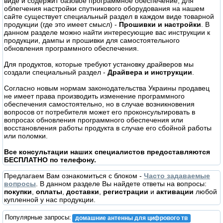
виде и содержит базовое программное обеспечение, для
облегчения настройки спутникового оборудования на нашем
сайте существует специальный раздел в каждом виде товарной
продукции (где это имеет смысл) -
Прошивки и настройки
. В
данном разделе можно найти интересующие вас инструкции к
продукции, дампы и прошивки для самостоятельного
обновления программного обеспечения.
Для продуктов, которые требуют установку драйверов мы
создали специальный раздел -
Драйвера и инструкции
.
Согласно новым нормам законодательства Украины продавец
не имеет права производить изменение программного
обеспечения самостоятельно, но в случае возникновения
вопросов от потребителя может его проконсультировать в
вопросах обновления программного обеспечения или
восстановления работы продукта в случае его сбойной работы
или поломки.
Все консультации наших специалистов предоставляются
БЕСПЛАТНО по телефону.
Предлагаем Вам ознакомиться с блоком -
Часто задаваемые
вопросы
. В данном разделе Вы найдете ответы на вопросы:
покупки
,
оплаты
,
доставки
,
регистрации
и
активации
любой
купленной у нас продукции.
Популярные запросы:
домашние антенны для цифрового тв