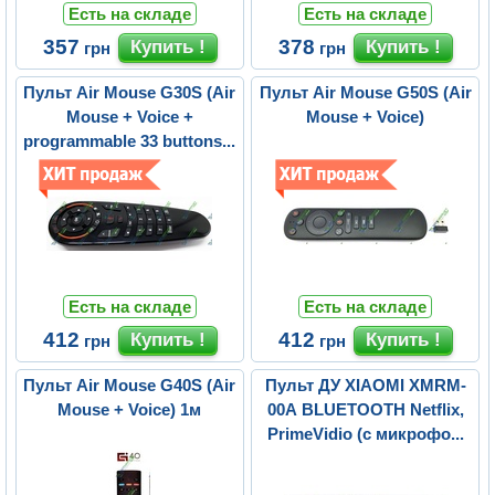
Есть на складе
Есть на складе
357
378
грн
грн
Пульт Air Mouse G30S (Air
Пульт Air Mouse G50S (Air
Mouse + Voice +
Mouse + Voice)
programmable 33 buttons...
Есть на складе
Есть на складе
412
412
грн
грн
Пульт Air Mouse G40S (Air
Пульт ДУ XIAOMI XMRM-
Mouse + Voice) 1м
00A BLUETOOTH Netflix,
PrimeVidio (с микрофо...