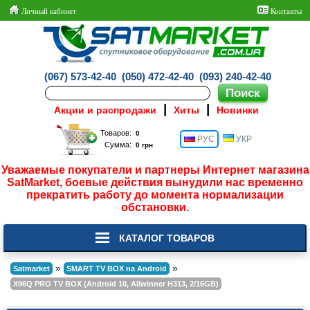
Личный кабинет
Контакты
(067) 573-42-40
(050) 472-42-40
(093) 240-42-40
|
|
Акции и распродажи
Хиты
Новинки
Товаров:
РУС
УКР
Сумма:
Уважаемые покупатели и партнеры Интернет магазина
SatMarket, боевые действия вынудили нас временно
прекратить работу до момента нормализации
обстановки.
КАТАЛОГ ТОВАРОВ
»
»
Satmarket
SMART TV BOX на Android
X96Q PRO TV BOX (Android 10, Allwinner H313, 2/16GB)