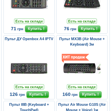
Есть на складе
Есть на складе
71
76
грн
грн
Пульт ДУ Openbox A4 IPTV
Пульт MX3B (Air Mouse +
Keyboard) 3м
Есть на складе
Есть на складе
126
160
грн
грн
Пульт I8B (Keyboard +
Пульт Air Mouse G10S (Air
TouchPad)
Mouse + Voice) 1м