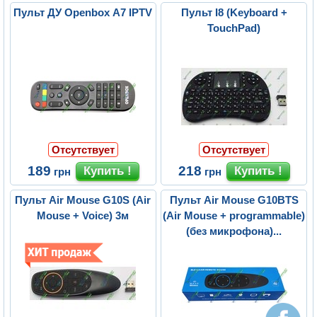
Пульт ДУ Openbox A7 IPTV
Пульт I8 (Keyboard +
TouchPad)
Отсутствует
Отсутствует
189
218
грн
грн
Пульт Air Mouse G10S (Air
Пульт Air Mouse G10BTS
Mouse + Voice) 3м
(Air Mouse + programmable)
(без микрофона)...