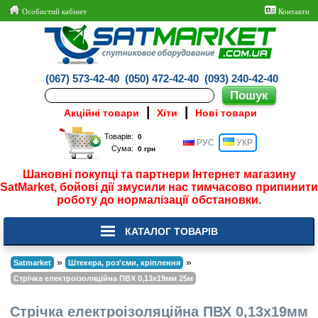
Особистий кабінет
Контакти
(067) 573-42-40
(050) 472-42-40
(093) 240-42-40
|
|
Акційні товари
Хіти
Нові товари
Товарів:
РУС
УКР
Сума:
Шановні покупці та партнери Інтернет магазину
SatMarket, бойові дії змусили нас тимчасово припинити
роботу до нормалізації обстановки.
КАТАЛОГ ТОВАРІВ
»
»
Satmarket
Штекера, роз'єми, кріплення
Стрічка електроізоляційна ПВХ 0,13x19мм 25м
Стрічка електроізоляційна ПВХ 0,13x19мм