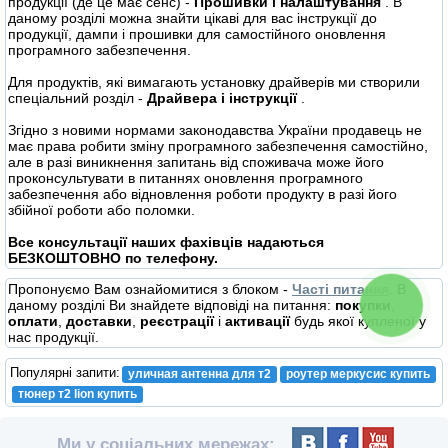
продукції (де це має сенс) -
Прошивки і налаштування
. В
даному розділі можна знайти цікаві для вас інструкції до
продукції, дампи і прошивки для самостійного оновлення
програмного забезпечення.
Для продуктів, які вимагають установку драйверів ми створили
спеціальний розділ -
Драйвера і інструкції
.
Згідно з новими нормами законодавства України продавець не
має права робити зміну програмного забезпечення самостійно,
але в разі виникнення запитань від споживача може його
проконсультувати в питаннях оновлення програмного
забезпечення або відновлення роботи продукту в разі його
збійної роботи або поломки.
Все консультації наших фахівців надаються
БЕЗКОШТОВНО по телефону.
Пропонуємо Вам ознайомитися з блоком -
Часті питання
. В
КНОПКА
даному розділі Ви знайдете відповіді на питання:
покупки
,
СВЯЗИ
оплати
,
доставки
,
реєстрації
і
активації
будь якої купленої у
нас продукції.
Популярні запити:
уличная антенна для т2
роутер меркусис купить
тюнер т2 lion купить
Ми у соціальних мережах: