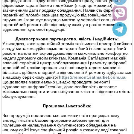
працездатності і відсутності заводського браку, опечатується
фірмовими гарантійними пломбами (якщо це можливо) із
зазначенням дати продажу обладнання. Наявність фірмової
гарантійної пломби захищає продукцію від зовнішнього
втручання і гарантує покупцю магазину satmarket.com.ua
гарантійний ремонт або відповідну заміну в разі неможливості
відновлення купленої продукції.
Довгострокове партнерство, якість і надійність:
У випадках, коли гарантійний термін закінчився і пристрій вийшов
з ладу ми також здійснюємо не гарантійний і після гарантійний
ремонт на платній основі дозволяючи максимально комфортно
надати допомогу своїм клієнтам. Компанія СатМаркет має свій
власний сервісний центр з обслуговування і ремонту цифрової
телевізійної техніки продається в нашому інтернет магазині.
Більшість дрібних операцій з відновлення й ремонту відбувається
в нашому сервісному центрі
https://remont.satmarket.com.ua
,
що дозволяє максимально швидко проводити ремонт і
відновлення цифрової техніки, дана особливість дозволяє
максимально скоротити час очікування клієнта і підвищити якість
обслуговування.
Прошивка і настройка:
Вся продукція поставляється споживачеві в працездатному
вигляді і містить базове програмне забезпечення, для
полегшення налаштування супутникового обладнання на
нашому сайті існує спеціальний розділ в кожному виді товарної