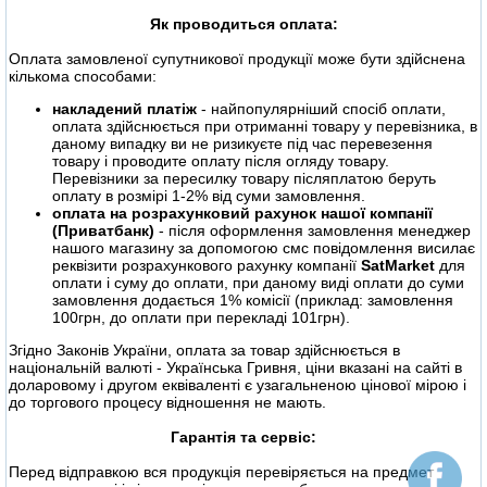
Як проводиться оплата:
Оплата замовленої супутникової продукції може бути здійснена
кількома способами:
накладений платіж
- найпопулярніший спосіб оплати,
оплата здійснюється при отриманні товару у перевізника, в
даному випадку ви не ризикуєте під час перевезення
товару і проводите оплату після огляду товару.
Перевізники за пересилку товару післяплатою беруть
оплату в розмірі 1-2% від суми замовлення.
оплата на розрахунковий рахунок нашої компанії
(Приватбанк)
- після оформлення замовлення менеджер
нашого магазину за допомогою смс повідомлення висилає
реквізити розрахункового рахунку компанії
SatMarket
для
оплати і суму до оплати, при даному виді оплати до суми
замовлення додається 1% комісії (приклад: замовлення
100грн, до оплати при перекладі 101грн).
Згідно Законів України, оплата за товар здійснюється в
національній валюті - Українська Гривня, ціни вказані на сайті в
доларовому і другом еквіваленті є узагальненою цінової мірою і
до торгового процесу відношення не мають.
Гарантія та сервіс:
Перед відправкою вся продукція перевіряється на предмет