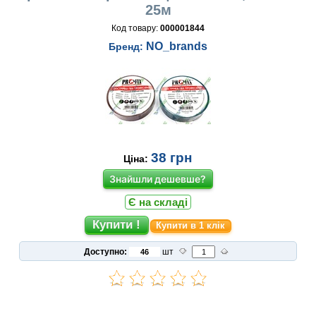
25м
Код товару:
000001844
NO_brands
Бренд:
38
грн
Ціна:
Знайшли дешевше?
Є на складі
Купити в 1 клік
Доступно:
шт