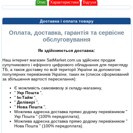
Опис
Характеристики
Відгуки
Доставка і оплата товару
Оплата, доставка, гарантія та сервісне
обслуговування
Як здійснюється доставка:
Наш інтернет магазин SatMarket.com.ua здійснює продаж
супутникового і ефірного цифрового обладнання для перегляду
ТБ, а також доставку по всій території України за допомогою
популярних перевізників України, таких як (список сформований
за збільшення вартості пересилання):
Є можливість самовивозу зі складу-магазину,
"
Укр Пошта
",
"
Ін-Тайм
",
"
Делівері
",
"
Нова Пошта
",
Можлива адресна доставка прямо додому перевізником "
Укр Пошта " (100% передоплата),
Можлива адресна доставка прямо додому перевізником "
Нова Пошта " (100% передоплата).