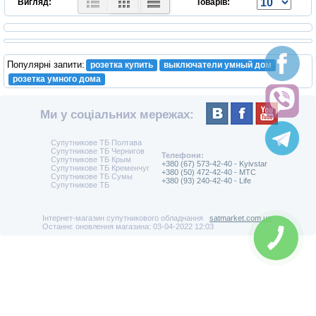
Вигляд:
Товарів:
Популярні запити:
розетка купить
выключатели умный дом
розетка умного дома
Ми у соціальних мережах:
Супутникове ТБ Полтава
Супутникове ТБ Чернигов
Телефони:
Супутникове ТБ Крым
+380 (67) 573-42-40 - Kyivstar
Супутникове ТБ Кременчуг
+380 (50) 472-42-40 - MTC
Супутникове ТБ Сумы
+380 (93) 240-42-40 - Life
Супутникове ТБ
Інтернет-магазин супутникового обладнання
satmarket.com.ua
Останнє оновлення магазина: 03-04-2022 12:03