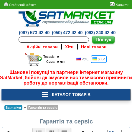
Особистий кабінет
Контакти
(067) 573-42-40
(050) 472-42-40
(093) 240-42-40
|
|
Акційні товари
Хіти
Нові товари
Товарів:
РУС
УКР
Сума:
Шановні покупці та партнери Інтернет магазину
SatMarket, бойові дії змусили нас тимчасово припинити
роботу до нормалізації обстановки.
КАТАЛОГ ТОВАРІВ
»
Satmarket
Гарантія та сервіс
Гарантія та сервіс