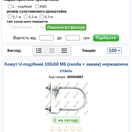
L - подібний
КМС
розмір супутникового кронштейна
0,1 м
0,2 м
0,3 м
тип захисного покриття
фарбований
нержавіюча сталь
Показати всі фільтри
Вартість від
до
грн
Вигляд:
Товарів:
Хомут U-подібний 100х50 М6 (скоба + зажим) нержавіюча
сталь
Код товару:
000004883
Є на складі