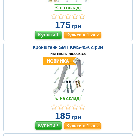
Є на складі
175
грн
Купити в 1 клік
Кронштейн SMT KMS-45K сірий
Код товару:
000005185
Є на складі
185
грн
Купити в 1 клік