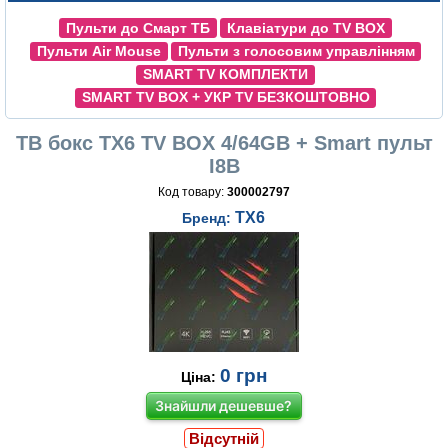
Пульти до Смарт ТБ
Клавіатури до TV BOX
Пульти Air Mouse
Пульти з голосовим управлінням
SMART TV КОМПЛЕКТИ
SMART TV BOX + УКР TV БЕЗКОШТОВНО
ТВ бокс TX6 TV BOX 4/64GB + Smart пульт
I8B
Код товару:
300002797
TX6
Бренд:
0
грн
Ціна:
Знайшли дешевше?
Відсутній