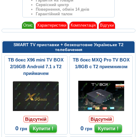
Гарантія на товари
Сервісний центр
Повернення, обмін 14 днів
Гарантійний талон
Опис
Характеристики
Комплектація
Відгуки
SMART TV приставки + безкоштовне Українське Т2
телебачення
ТВ бокс X96 mini TV BOX
ТВ бокс MXQ Pro TV BOX
2/16GB Android 7.1 з Т2
1/8GB с Т2 приемником
приймачем
Відсутній
Відсутній
0
0
грн
грн