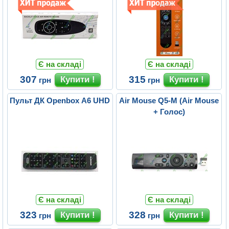
Є на складі
Є на складі
307
315
грн
грн
Пульт ДК Openbox A6 UHD
Air Mouse Q5-M (Air Mouse
+ Голос)
Є на складі
Є на складі
323
328
грн
грн