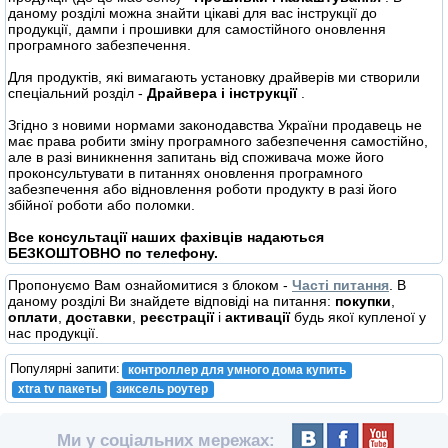
даному розділі можна знайти цікаві для вас інструкції до
продукції, дампи і прошивки для самостійного оновлення
програмного забезпечення.
Для продуктів, які вимагають установку драйверів ми створили
спеціальний розділ -
Драйвера і інструкції
.
Згідно з новими нормами законодавства України продавець не
має права робити зміну програмного забезпечення самостійно,
але в разі виникнення запитань від споживача може його
проконсультувати в питаннях оновлення програмного
забезпечення або відновлення роботи продукту в разі його
збійної роботи або поломки.
Все консультації наших фахівців надаються
БЕЗКОШТОВНО по телефону.
Пропонуємо Вам ознайомитися з блоком -
Часті питання
. В
даному розділі Ви знайдете відповіді на питання:
покупки
,
оплати
,
доставки
,
реєстрації
і
активації
будь якої купленої у
нас продукції.
Популярні запити:
контроллер для умного дома купить
xtra tv пакеты
зиксель роутер
Ми у соціальних мережах: