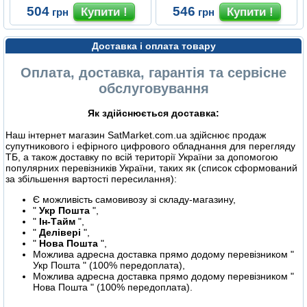
504
546
грн
грн
Доставка і оплата товару
Оплата, доставка, гарантія та сервісне
обслуговування
Як здійснюється доставка:
Наш інтернет магазин SatMarket.com.ua здійснює продаж
супутникового і ефірного цифрового обладнання для перегляду
ТБ, а також доставку по всій території України за допомогою
популярних перевізників України, таких як (список сформований
за збільшення вартості пересилання):
Є можливість самовивозу зі складу-магазину,
"
Укр Пошта
",
"
Ін-Тайм
",
"
Делівері
",
"
Нова Пошта
",
Можлива адресна доставка прямо додому перевізником "
Укр Пошта " (100% передоплата),
Можлива адресна доставка прямо додому перевізником "
Нова Пошта " (100% передоплата).