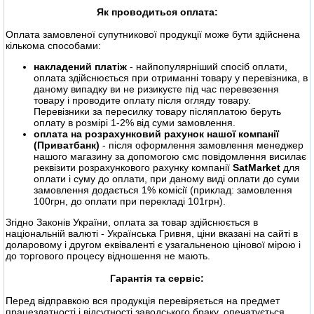
Як проводиться оплата:
Оплата замовленої супутникової продукції може бути здійснена
кількома способами:
накладений платіж
- найпопулярніший спосіб оплати,
оплата здійснюється при отриманні товару у перевізника, в
даному випадку ви не ризикуєте під час перевезення
товару і проводите оплату після огляду товару.
Перевізники за пересилку товару післяплатою беруть
оплату в розмірі 1-2% від суми замовлення.
оплата на розрахунковий рахунок нашої компанії
(Приватбанк)
- після оформлення замовлення менеджер
нашого магазину за допомогою смс повідомлення висилає
реквізити розрахункового рахунку компанії
SatMarket
для
оплати і суму до оплати, при даному виді оплати до суми
замовлення додається 1% комісії (приклад: замовлення
100грн, до оплати при перекладі 101грн).
Згідно Законів України, оплата за товар здійснюється в
національній валюті - Українська Гривня, ціни вказані на сайті в
доларовому і другом еквіваленті є узагальненою цінової мірою і
до торгового процесу відношення не мають.
Гарантія та сервіс:
Перед відправкою вся продукція перевіряється на предмет
працездатності і відсутності заводського браку, опечатується