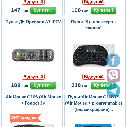
Відсутній
Відсутній
147
168
грн
грн
Пульт ДК Openbox A7 IPTV
Пульт I8 (клавіатура +
тачпад)
Відсутній
Відсутній
189
218
грн
грн
Air Mouse G10S (Air Mouse
Пульт Air Mouse G10BTS
+ Голос) 3м
(Air Mouse + programmable)
(без микрофона)...