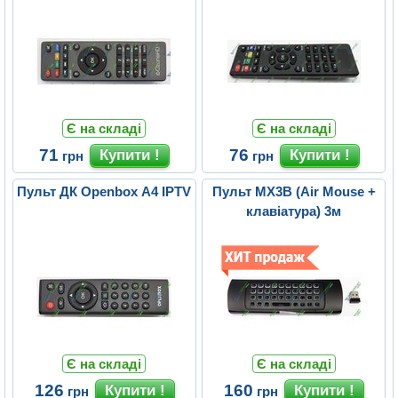
Є на складі
Є на складі
71
76
грн
грн
Пульт ДК Openbox A4 IPTV
Пульт MX3B (Air Mouse +
клавіатура) 3м
Є на складі
Є на складі
126
160
грн
грн