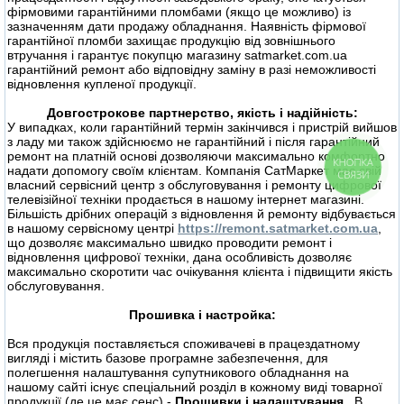
фірмовими гарантійними пломбами (якщо це можливо) із
зазначенням дати продажу обладнання. Наявність фірмової
гарантійної пломби захищає продукцію від зовнішнього
втручання і гарантує покупцю магазину satmarket.com.ua
гарантійний ремонт або відповідну заміну в разі неможливості
відновлення купленої продукції.
Довгострокове партнерство, якість і надійність:
У випадках, коли гарантійний термін закінчився і пристрій вийшов
з ладу ми також здійснюємо не гарантійний і після гарантійний
ремонт на платній основі дозволяючи максимально комфортно
КНОПКА
надати допомогу своїм клієнтам. Компанія СатМаркет має свій
СВЯЗИ
власний сервісний центр з обслуговування і ремонту цифрової
телевізійної техніки продається в нашому інтернет магазині.
Більшість дрібних операцій з відновлення й ремонту відбувається
в нашому сервісному центрі
https://remont.satmarket.com.ua
,
що дозволяє максимально швидко проводити ремонт і
відновлення цифрової техніки, дана особливість дозволяє
максимально скоротити час очікування клієнта і підвищити якість
обслуговування.
Прошивка і настройка:
Вся продукція поставляється споживачеві в працездатному
вигляді і містить базове програмне забезпечення, для
полегшення налаштування супутникового обладнання на
нашому сайті існує спеціальний розділ в кожному виді товарної
продукції (де це має сенс) -
Прошивки і налаштування
. В