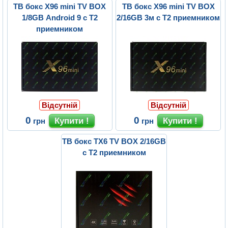
ТВ бокс X96 mini TV BOX
ТВ бокс X96 mini TV BOX
1/8GB Android 9 с Т2
2/16GB 3м с Т2 приемником
приемником
Відсутній
Відсутній
0
0
грн
грн
ТВ бокс TX6 TV BOX 2/16GB
с Т2 приемником