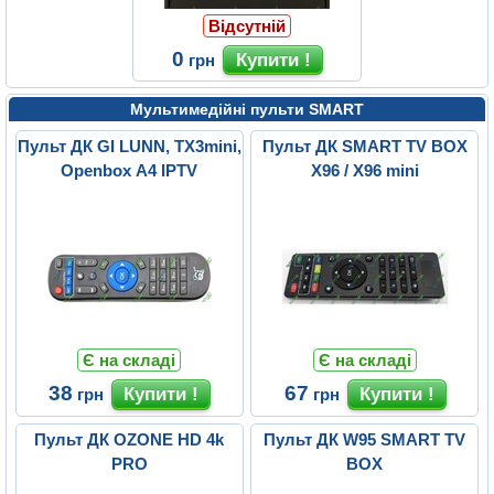
Відсутній
0
грн
Мультимедійні пульти SMART
Пульт ДК GI LUNN, TX3mini,
Пульт ДК SMART TV BOX
Openbox A4 IPTV
X96 / X96 mini
Є на складі
Є на складі
38
67
грн
грн
Пульт ДК OZONE HD 4k
Пульт ДК W95 SMART TV
PRO
BOX