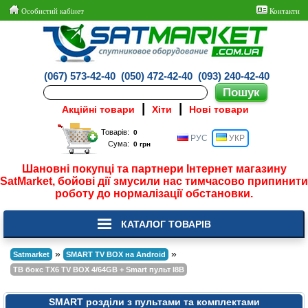
Особистий кабінет
Контакти
(067) 573-42-40
(050) 472-42-40
(093) 240-42-40
|
|
Акційні товари
Хіти
Нові товари
Товарів:
РУС
УКР
Сума:
Шановні покупці та партнери Інтернет магазину
SatMarket, бойові дії змусили нас тимчасово припинити
роботу до нормалізації обстановки.
КАТАЛОГ ТОВАРІВ
»
»
Satmarket
SMART TV BOX на Android
ТВ бокс TX6 TV BOX 4/64GB + Smart пульт I8B
SMART розділи з пультами та комплектами