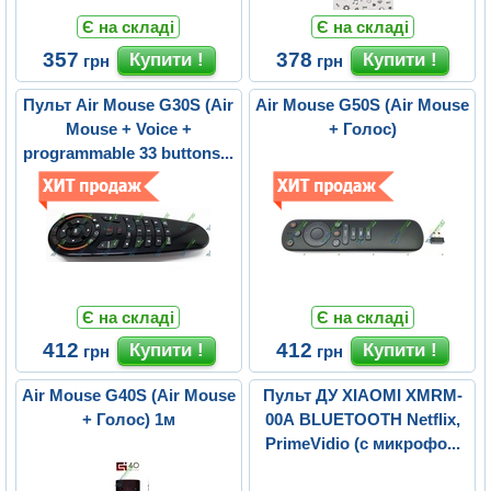
Є на складі
Є на складі
357
378
грн
грн
Пульт Air Mouse G30S (Air
Air Mouse G50S (Air Mouse
Mouse + Voice +
+ Голос)
programmable 33 buttons...
Є на складі
Є на складі
412
412
грн
грн
Air Mouse G40S (Air Mouse
Пульт ДУ XIAOMI XMRM-
+ Голос) 1м
00A BLUETOOTH Netflix,
PrimeVidio (с микрофо...