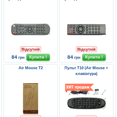
Відсутній
Відсутній
84
84
грн
грн
Air Mouse T2
Пульт T10 (Air Mouse +
клавіатура)