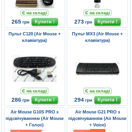
Є на складі
Є на складі
265
273
грн
грн
Пульт C120 (Air Mouse +
Пульт MX3 (Air Mouse +
клавіатура)
клавіатура)
Є на складі
Є на складі
286
294
грн
грн
Air Mouse G10S PRO з
Air Mouse G21 PRO з
підсвічуванням (Air Mouse
підсвічуванням (Air Mouse
+ Голос)
+ Voice)