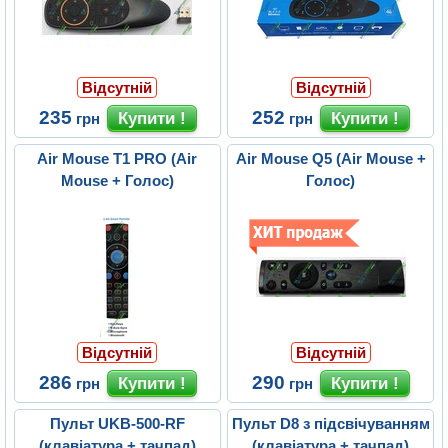
Відсутній
Відсутній
235
252
грн
грн
Air Mouse T1 PRO (Air
Air Mouse Q5 (Air Mouse +
Mouse + Голос)
Голос)
Відсутній
Відсутній
286
290
грн
грн
Пульт UKB-500-RF
Пульт D8 з підсвічуванням
(клавіатура + тачпад)
(клавіатура + тачпад)