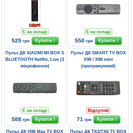
Є на складі
Є на складі
525
550
грн
грн
Пульт ДК XIAOMI MI BOX S
Пульт ДК SMART TV BOX
BLUETOOTH Netflix, Live (З
X96 / X96 mini
мікрофоном)
(програмуємий)
Є на складі
Відсутній
588
71
грн
грн
Пульт ДК H96 Max TV BOX
Пульт ДК TX3/TX6 TV BOX