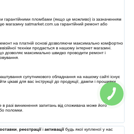
ими гарантійними пломбами (якщо це можливо) із зазначенням
пцю магазину satmarket.com.ua гарантійний ремонт або
ий ремонт на платній основі дозволяючи максимально комфортно
візійної техніки продається в нашому інтернет магазині.
що дозволяє максимально швидко проводити ремонт і
говування.
лаштування супутникового обладнання на нашому сайті існує
ти цікаві для вас інструкції до продукції, дампи і прошивки
КНОПКА
СВЯЗИ
 в разі виникнення запитань від споживача може його
або поломки.
оставки
,
реєстрації
і
активації
будь якої купленої у нас