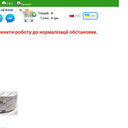
FAQ
Бренди
зв'язок:
Товарів:
РУС
УКР
Сума:
пинити роботу до нормалізації обстановки.