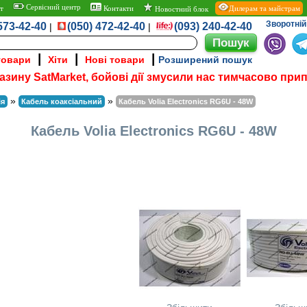
Сервісний центр
т
Контакти
Дилерам та майстрам
Новостний блок
Зворотній 
573-42-40
(050) 472-42-40
(093) 240-42-40
|
|
|
|
|
товари
Хіти
Нові товари
Розширений пошук
азину SatMarket, бойові дії змусили нас тимчасово при
»
»
ія
Кабель коаксіальний
Кабель Volia Electronics RG6U - 48W
Кабель Volia Electronics RG6U - 48W