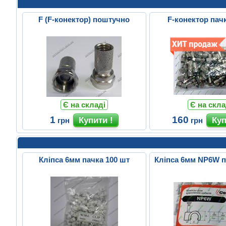
F (F-конектор) поштучно
F-конектор пач
Є на складі
Є на скла
1
160
грн
грн
Кліпса 6мм пачка 100 шт
Кліпса 6мм NP6W п