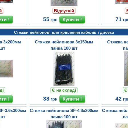
й
Відсутній
55
71
грн
гр
Стяжки нейлонові для кріплення кабелів і дисека
а 3х200мм
Стяжка нейлонова 3х150мм
Стяжка н
 шт
пачка 100 шт
па
ді
Є на складі
Є
38
42
грн
гр
SF-3.6х300мм
Стяжка нейлонова SF-4.8х200мм
Стяжка нейл
 шт
пачка 100 шт
па