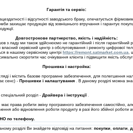
Гарантія та сервіс:
цездатності і відсутності заводського браку, опечатується фірмов
омби захищає продукцію від зовнішнього втручання і гарантує поку
одукції.
Довгострокове партнерство, якість і надійність:
ийшов з ладу ми також здійснюємо не гарантійний і після гарантійн
 власний сервісний центр з обслуговування і ремонту цифрової теле
ться в нашому сервісному центрі
https://remont.satmarket.com.ua
, 
имально скоротити час очікування клієнта і підвищити якість обслу
Прошивка і настройка:
гляді і містить базове програмне забезпечення, для полегшення на
ає сенс) -
Прошивки і налаштування
. В даному розділі можна знай
 спеціальний розділ -
Драйвера і інструкції
.
 має права робити зміну програмного забезпечення самостійно, але
ення або відновлення роботи продукту в разі його збійної роботи 
НО по телефону.
даному розділі Ви знайдете відповіді на питання:
покупки
,
оплати
,
д