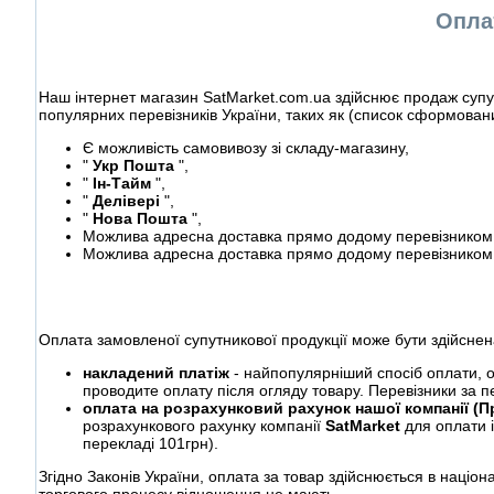
Оплат
Наш інтернет магазин SatMarket.com.ua здійснює продаж супут
популярних перевізників України, таких як (список сформован
Є можливість самовивозу зі складу-магазину,
"
Укр Пошта
",
"
Ін-Тайм
",
"
Делівері
",
"
Нова Пошта
",
Можлива адресна доставка прямо додому перевізником 
Можлива адресна доставка прямо додому перевізником 
Оплата замовленої супутникової продукції може бути здійснен
накладений платіж
- найпопулярніший спосіб оплати, о
проводите оплату після огляду товару. Перевізники за п
оплата на розрахунковий рахунок нашої компанії (
розрахункового рахунку компанії
SatMarket
для оплати 
перекладі 101грн).
Згідно Законів України, оплата за товар здійснюється в націона
торгового процесу відношення не мають.