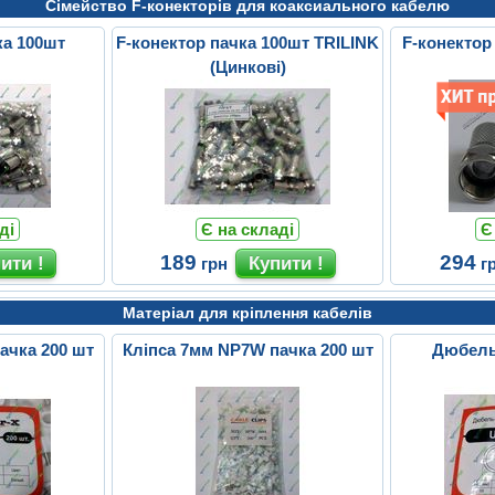
Сімейство F-конекторів для коаксиального кабелю
ка 100шт
F-конектор пачка 100шт TRILINK
F-конектор
(Цинкові)
ді
Є на складі
Є
189
294
грн
г
Матеріал для кріплення кабелів
ачка 200 шт
Кліпса 7мм NP7W пачка 200 шт
Дюбель-