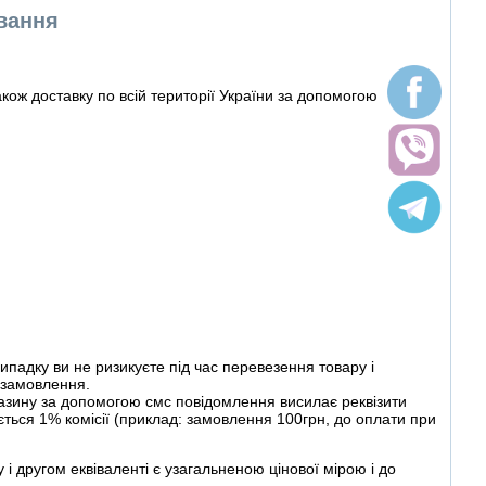
ування
ож доставку по всій території України за допомогою
ипадку ви не ризикуєте під час перевезення товару і
и замовлення.
зину за допомогою смс повідомлення висилає реквізити
ться 1% комісії (приклад: замовлення 100грн, до оплати при
у і другом еквіваленті є узагальненою цінової мірою і до