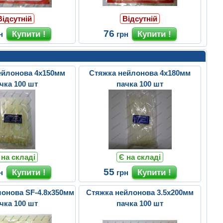
Відсутній
Відсутній
76
н
грн
ейлонова 4х150мм
Стяжка нейлонова 4х180мм
чка 100 шт
пачка 100 шт
 на складі
Є на складі
55
н
грн
онова SF-4.8х350мм
Стяжка нейлонова 3.5х200мм
чка 100 шт
пачка 100 шт