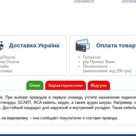
Збільшити
Збільш
Доставка Україна
Оплата товар
крПошта
Готівкою
ова Пошта
р/р Приват Банк
нтайм
Післяоплата
лівері
(замовлення від 250 грн)
Опис
Характеристики
Відгуки
я. При выборе проводов в первую очередь учтите назначение изделия.
тчкорды, SCART, RCA кабель, видео, а также аудио шнуры. Например, на 
. Достойный кандидат для наружной и внутренней укладки. Такая кабел
 на маркировку – она сообщает покупателю о составе провода.