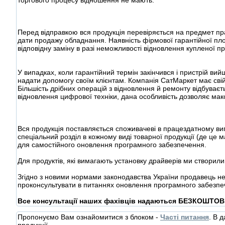
Перед відправкою вся продукція перевіряється на предмет пра
дати продажу обладнання. Наявність фірмової гарантійної пл
відповідну заміну в разі неможливості відновлення купленої пр
У випадках, коли гарантійний термін закінчився і пристрій в
надати допомогу своїм клієнтам. Компанія СатМаркет має свій
Більшість дрібних операцій з відновлення й ремонту відбуває
відновлення цифрової техніки, дана особливість дозволяє макс
Вся продукція поставляється споживачеві в працездатному ви
спеціальний розділ в кожному виді товарної продукції (де це м
для самостійного оновлення програмного забезпечення.
Для продуктів, які вимагають установку драйверів ми створили
Згідно з новими нормами законодавства України продавець не
проконсультувати в питаннях оновлення програмного забезпеч
Все консультації наших фахівців надаються БЕЗКОШТОВ
Пропонуємо Вам ознайомитися з блоком -
Часті питання
. В 
продукції.