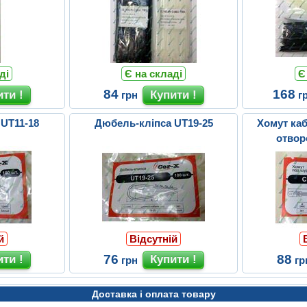
ді
Є на складі
Є
84
168
грн
г
 UT11-18
Дюбель-кліпса UT19-25
Хомут каб
отвор
й
Відсутній
76
88
грн
гр
Доставка і оплата товару