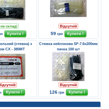
 на складі
Відсутній
59
рн
грн
ельний (стяжка) з
Стяжка нейлонова SF-7.6х200мм
ом CX - 380MT
пачка 100 шт
Відсутній
Відсутній
126
н
грн