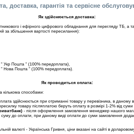
а, доставка, гарантія та сервісне обслугов
Як здійснюється доставка:
никового і ефірного цифрового обладнання для перегляду ТБ, а так
ий за збільшення вартості пересилання):
" Укр Пошта " (100% передоплата),
" Нова Пошта " (100% передоплата).
Як проводиться оплата:
а кількома способами:
плата здійснюється при отриманні товару у перевізника, в даному в
ересилку товару післяплатою беруть оплату в розмірі 1-2% від сум
Приватбанк)
- після оформлення замовлення менеджер нашого мага
і суму до оплати, при даному виді оплати до суми замовлення додає
льній валюті - Українська Гривня, ціни вказані на сайті в доларовом