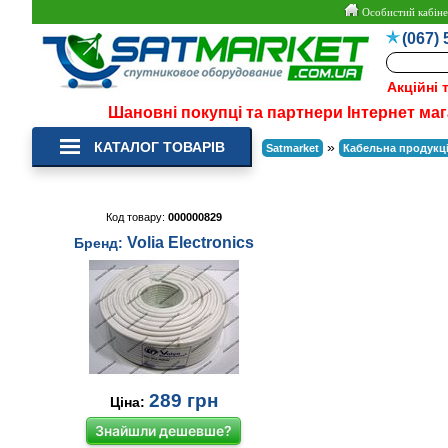
Особистий кабіне
(067) 
Акційні 
Шановні покупці та партнери Інтернет маг
КАТАЛОГ ТОВАРІВ
»
Satmarket
Кабельна продукц
Код товару:
000000829
Volia Electronics
Бренд:
289
грн
Ціна:
Знайшли дешевше?