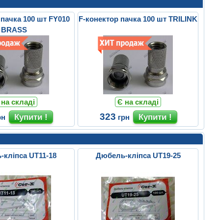
 пачка 100 шт FY010
F-конектор пачка 100 шт TRILINK
BRASS
 на складі
Є на складі
323
рн
грн
кліпса UT11-18
Дюбель-кліпса UT19-25