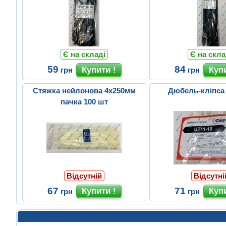
Є на складі
Є на скла
59
84
грн
грн
Стяжка нейлонова 4х250мм
Дюбель-кліпса
пачка 100 шт
Відсутній
Відсутні
67
71
грн
грн