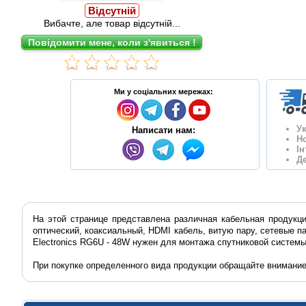
Відсутній
Вибачте, але товар відсутній...
Ми у соціальних мережах:
У
Написати нам:
Н
І
Де
На этой странице представлена различная кабельная продукци
оптический, коаксиальный, HDMI кабель, витую пару, сетевые па
Electronics RG6U - 48W нужен для монтажа спутниковой системы
При покупке определенного вида продукции обращайте внимание