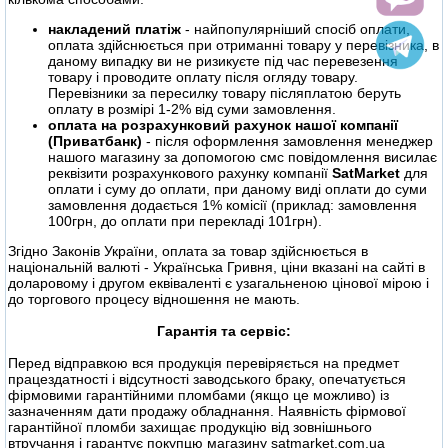
накладений платіж
- найпопулярніший спосіб оплати,
оплата здійснюється при отриманні товару у перевізника, в
даному випадку ви не ризикуєте під час перевезення
товару і проводите оплату після огляду товару.
Перевізники за пересилку товару післяплатою беруть
оплату в розмірі 1-2% від суми замовлення.
оплата на розрахунковий рахунок нашої компанії
(Приватбанк)
- після оформлення замовлення менеджер
нашого магазину за допомогою смс повідомлення висилає
реквізити розрахункового рахунку компанії
SatMarket
для
оплати і суму до оплати, при даному виді оплати до суми
замовлення додається 1% комісії (приклад: замовлення
100грн, до оплати при перекладі 101грн).
Згідно Законів України, оплата за товар здійснюється в
національній валюті - Українська Гривня, ціни вказані на сайті в
доларовому і другом еквіваленті є узагальненою цінової мірою і
до торгового процесу відношення не мають.
Гарантія та сервіс:
Перед відправкою вся продукція перевіряється на предмет
працездатності і відсутності заводського браку, опечатується
фірмовими гарантійними пломбами (якщо це можливо) із
зазначенням дати продажу обладнання. Наявність фірмової
гарантійної пломби захищає продукцію від зовнішнього
втручання і гарантує покупцю магазину satmarket.com.ua