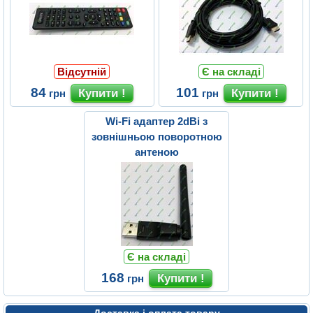
Відсутній
Є на складі
84
101
грн
грн
Wi-Fi адаптер 2dBi з
зовнішньою поворотною
антеною
Є на складі
168
грн