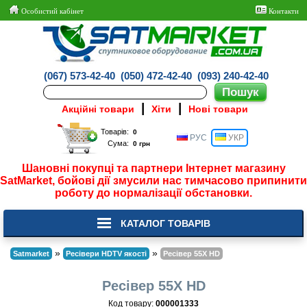
Особистий кабінет
Контакти
(067) 573-42-40
(050) 472-42-40
(093) 240-42-40
|
|
Акційні товари
Хіти
Нові товари
Товарів:
РУС
УКР
Сума:
Шановні покупці та партнери Інтернет магазину
SatMarket, бойові дії змусили нас тимчасово припинити
роботу до нормалізації обстановки.
КАТАЛОГ ТОВАРІВ
»
»
Satmarket
Ресівери HDTV якості
Ресівер 55X HD
Ресівер 55X HD
Код товару:
000001333