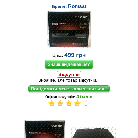
Romsat
Бренд:
499
грн
Ціна:
Знайшли дешевше?
Відсутній
Вибачте, але товар відсутній...
4
балів
Оцінка покупців: