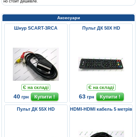
но стоит дешевле.
Аксесуари
Шнур SCART-3RCA
Пульт ДК 50X HD
Є на складі
Є на складі
40
63
грн
грн
Пульт ДК 55X HD
HDMI-HDMI кабель 5 метрів