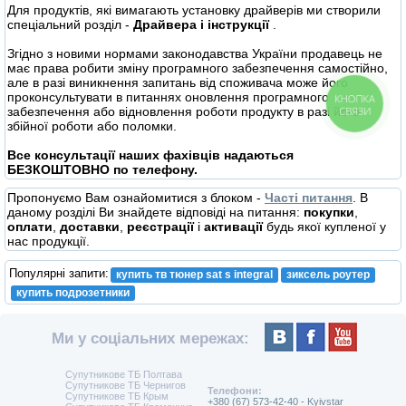
Для продуктів, які вимагають установку драйверів ми створили
спеціальний розділ -
Драйвера і інструкції
.
Згідно з новими нормами законодавства України продавець не
має права робити зміну програмного забезпечення самостійно,
але в разі виникнення запитань від споживача може його
проконсультувати в питаннях оновлення програмного
КНОПКА
СВЯЗИ
забезпечення або відновлення роботи продукту в разі його
збійної роботи або поломки.
Все консультації наших фахівців надаються
БЕЗКОШТОВНО по телефону.
Пропонуємо Вам ознайомитися з блоком -
Часті питання
. В
даному розділі Ви знайдете відповіді на питання:
покупки
,
оплати
,
доставки
,
реєстрації
і
активації
будь якої купленої у
нас продукції.
Популярні запити:
купить тв тюнер sat s integral
зиксель роутер
купить подрозетники
Ми у соціальних мережах:
Супутникове ТБ Полтава
Супутникове ТБ Чернигов
Телефони:
Супутникове ТБ Крым
+380 (67) 573-42-40 - Kyivstar