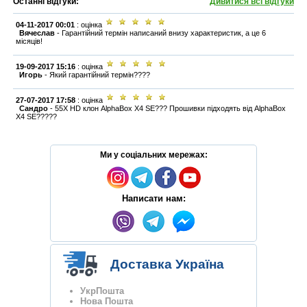
Останні відгуки:
Дивитися всі відгуки
04-11-2017 00:01
: оцінка
Вячеслав
-
Гарантійний термін написаний внизу характеристик, а це 6
місяців!
19-09-2017 15:16
: оцінка
Игорь
-
Який гарантійний термін????
27-07-2017 17:58
: оцінка
Сандро
-
55X HD клон AlphaBox X4 SE??? Прошивки підходять від AlphaBox
X4 SE?????
Ми у соціальних мережах:
Написати нам:
Доставка Україна
УкрПошта
Нова Пошта