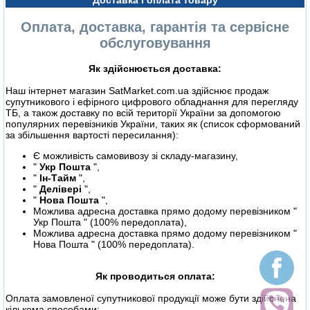
Доставка і оплата товару
Оплата, доставка, гарантія та сервісне
обслуговування
Як здійснюється доставка:
Наш інтернет магазин SatMarket.com.ua здійснює продаж
супутникового і ефірного цифрового обладнання для перегляду
ТБ, а також доставку по всій території України за допомогою
популярних перевізників України, таких як (список сформований
за збільшення вартості пересилання):
Є можливість самовивозу зі складу-магазину,
"
Укр Пошта
",
"
Ін-Тайм
",
"
Делівері
",
"
Нова Пошта
",
Можлива адресна доставка прямо додому перевізником "
Укр Пошта " (100% передоплата),
Можлива адресна доставка прямо додому перевізником "
Нова Пошта " (100% передоплата).
Як проводиться оплата:
Оплата замовленої супутникової продукції може бути здійснена
кількома способами: