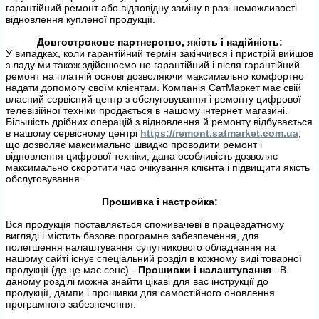
гарантійний ремонт або відповідну заміну в разі неможливості
відновлення купленої продукції.
Довгострокове партнерство, якість і надійність:
У випадках, коли гарантійний термін закінчився і пристрій вийшов
з ладу ми також здійснюємо не гарантійний і після гарантійний
ремонт на платній основі дозволяючи максимально комфортно
надати допомогу своїм клієнтам. Компанія СатМаркет має свій
власний сервісний центр з обслуговування і ремонту цифрової
телевізійної техніки продається в нашому інтернет магазині.
Більшість дрібних операцій з відновлення й ремонту відбувається
в нашому сервісному центрі
https://remont.satmarket.com.ua
,
що дозволяє максимально швидко проводити ремонт і
відновлення цифрової техніки, дана особливість дозволяє
максимально скоротити час очікування клієнта і підвищити якість
обслуговування.
Прошивка і настройка:
Вся продукція поставляється споживачеві в працездатному
вигляді і містить базове програмне забезпечення, для
полегшення налаштування супутникового обладнання на
нашому сайті існує спеціальний розділ в кожному виді товарної
продукції (де це має сенс) -
Прошивки і налаштування
. В
даному розділі можна знайти цікаві для вас інструкції до
продукції, дампи і прошивки для самостійного оновлення
програмного забезпечення.