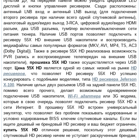
пультом ДУ, на передней панели можно увидеть цифровой LED
дисплей и кнопки управления ресивером. Сзади расположены:
антенный LNB вход и антенный LNB выход (для подключения
второго ресивера при наличии всего одной спутниковой антенны),
аналоговый аудио/видео выход 3-RCA, цифровой аудио/видео HDMI
разъем, два USB разъема, тумблер включения/выключения сети
питания тюнера. Наличие USB портов позволяет подключить к
ресиверу 55X HD внешние USB накопители и воспроизводить
медиафайлы самых популярных форматов (MKV, AVI, MP4, TS, AC3
(Dolby Digital)). Также в ресивере 55X HD реализована возможность
PVR (запись и воспроизведение телепередач на внешние USB
накопители),
прошивка 55X HD
также осуществляется через USB
порт.
Цена 55X HD
является одной из самых низкий на рынке
HD
ресиверов
, что позволяет HD ресиверу 55X HD успешно
конкурировать с подобными моделями, типа
HD ресивера Jeferson
X-100
. Наличие целых двух разъемов USB на задней панели 55X HD,
помимо всего прочего, делает возможным одновременное
подключение USB накопителя,
Wi-Fi адаптера
или 3G модема,
которые в свою очередь позволят подключить ресивер 55X HD к
сети Интернет. В прошивку 55X HD встроен универсальный
эмулятор, что позволяет без проблем показывать кодированные и
условно кодированные BISS ключем спутниковые каналы. Если вы
ищите дешевый не брендовый HD ресивер и ваш бюджет ограничен,
купить 55X HD
отличное решение, поскольку этот дешевый
спутниковый HD ресивер ничем не уступает раскрученным брендам,