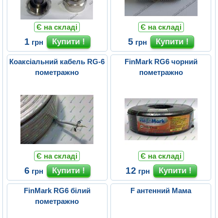
Є на складі
Є на складі
1
5
грн
грн
Коаксіальний кабель RG-6
FinMark RG6 чорний
пометражно
пометражно
Є на складі
Є на складі
6
12
грн
грн
FinMark RG6 білий
F антенний Мама
пометражно