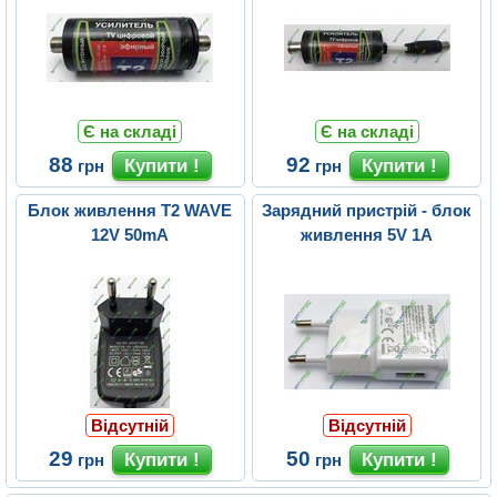
Є на складі
Є на складі
88
92
грн
грн
Блок живлення T2 WAVE
Зарядний пристрій - блок
12V 50mA
живлення 5V 1А
Відсутній
Відсутній
29
50
грн
грн