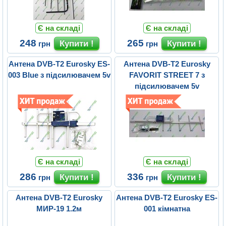
Є на складі
Є на складі
248
265
грн
грн
Антена DVB-T2 Eurosky ES-
Антена DVB-T2 Eurosky
003 Blue з підсилювачем 5v
FAVORIT STREET 7 з
підсилювачем 5v
Є на складі
Є на складі
286
336
грн
грн
Антена DVB-T2 Eurosky
Антена DVB-T2 Eurosky ES-
МИР-19 1.2м
001 кімнатна