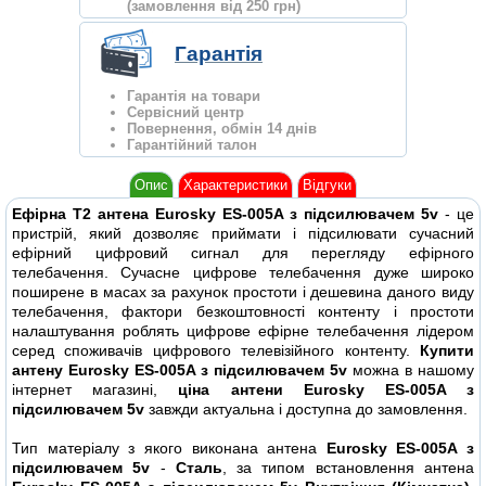
(замовлення від 250 грн)
Гарантія
Гарантія на товари
Сервісний центр
Повернення, обмін 14 днів
Гарантійний талон
Опис
Характеристики
Відгуки
Ефірна Т2 антена Eurosky ES-005A з підсилювачем 5v
- це
пристрій, який дозволяє приймати і підсилювати сучасний
ефірний цифровий сигнал для перегляду ефірного
телебачення. Сучасне цифрове телебачення дуже широко
поширене в масах за рахунок простоти і дешевина даного виду
телебачення, фактори безкоштовності контенту і простоти
налаштування роблять цифрове ефірне телебачення лідером
серед споживачів цифрового телевізійного контенту.
Купити
антену Eurosky ES-005A з підсилювачем 5v
можна в нашому
інтернет магазині,
ціна антени Eurosky ES-005A з
підсилювачем 5v
завжди актуальна і доступна до замовлення.
Тип матеріалу з якого виконана антена
Eurosky ES-005A з
підсилювачем 5v
-
Сталь
, за типом встановлення антена