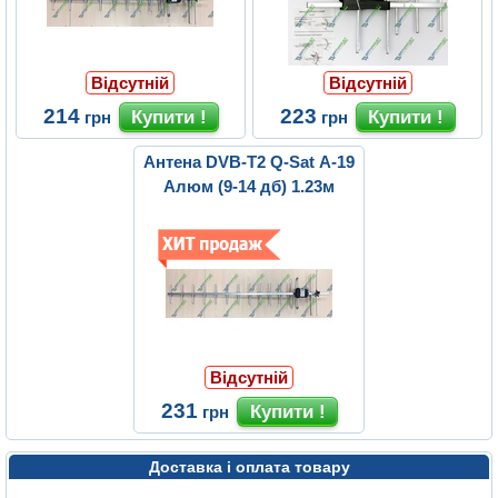
Відсутній
Відсутній
214
223
грн
грн
Антена DVB-T2 Q-Sat A-19
Алюм (9-14 дб) 1.23м
Відсутній
231
грн
Доставка і оплата товару