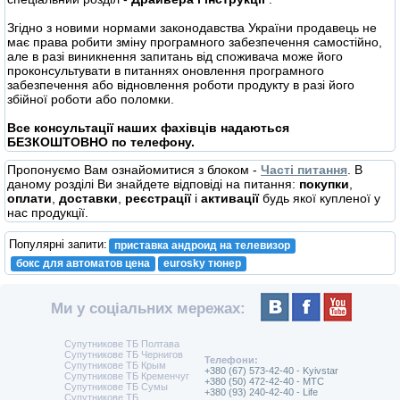
Згідно з новими нормами законодавства України продавець не
має права робити зміну програмного забезпечення самостійно,
але в разі виникнення запитань від споживача може його
проконсультувати в питаннях оновлення програмного
забезпечення або відновлення роботи продукту в разі його
збійної роботи або поломки.
Все консультації наших фахівців надаються
БЕЗКОШТОВНО по телефону.
Пропонуємо Вам ознайомитися з блоком -
Часті питання
. В
даному розділі Ви знайдете відповіді на питання:
покупки
,
оплати
,
доставки
,
реєстрації
і
активації
будь якої купленої у
нас продукції.
Популярні запити:
приставка андроид на телевизор
бокс для автоматов цена
eurosky тюнер
Ми у соціальних мережах:
Супутникове ТБ Полтава
Супутникове ТБ Чернигов
Телефони:
Супутникове ТБ Крым
+380 (67) 573-42-40 - Kyivstar
Супутникове ТБ Кременчуг
+380 (50) 472-42-40 - MTC
Супутникове ТБ Сумы
+380 (93) 240-42-40 - Life
Супутникове ТБ