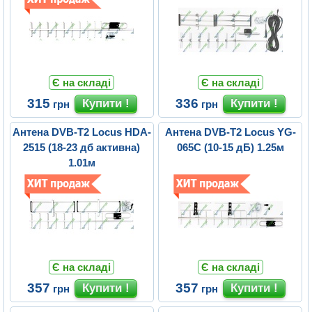
Є на складі
Є на складі
315
336
грн
грн
Антена DVB-T2 Locus HDA-
Антена DVB-T2 Locus YG-
2515 (18-23 дб активна)
065C (10-15 дБ) 1.25м
1.01м
Є на складі
Є на складі
357
357
грн
грн