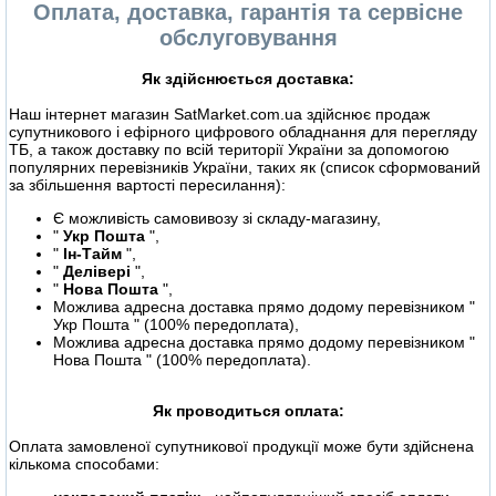
Оплата, доставка, гарантія та сервісне
обслуговування
Як здійснюється доставка:
Наш інтернет магазин SatMarket.com.ua здійснює продаж
супутникового і ефірного цифрового обладнання для перегляду
ТБ, а також доставку по всій території України за допомогою
популярних перевізників України, таких як (список сформований
за збільшення вартості пересилання):
Є можливість самовивозу зі складу-магазину,
"
Укр Пошта
",
"
Ін-Тайм
",
"
Делівері
",
"
Нова Пошта
",
Можлива адресна доставка прямо додому перевізником "
Укр Пошта " (100% передоплата),
Можлива адресна доставка прямо додому перевізником "
Нова Пошта " (100% передоплата).
Як проводиться оплата:
Оплата замовленої супутникової продукції може бути здійснена
кількома способами: