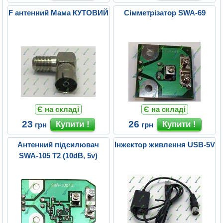
F антенний Мама КУТОВИЙ
Сімметрізатор SWA-69
Є на складі
Є на складі
23
26
грн
грн
Aнтенний підсилювач
Інжектор живлення USB-5V
SWA-105 T2 (10dB, 5v)