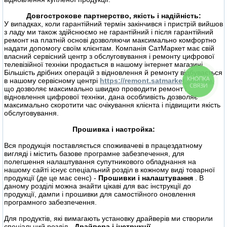
Довгострокове партнерство, якість і надійність:
У випадках, коли гарантійний термін закінчився і пристрій вийшов
з ладу ми також здійснюємо не гарантійний і після гарантійний
ремонт на платній основі дозволяючи максимально комфортно
надати допомогу своїм клієнтам. Компанія СатМаркет має свій
власний сервісний центр з обслуговування і ремонту цифрової
телевізійної техніки продається в нашому інтернет магазині.
Більшість дрібних операцій з відновлення й ремонту відбувається
КНОПКА
в нашому сервісному центрі
https://remont.satmarket.com.ua
,
СВЯЗИ
що дозволяє максимально швидко проводити ремонт і
відновлення цифрової техніки, дана особливість дозволяє
максимально скоротити час очікування клієнта і підвищити якість
обслуговування.
Прошивка і настройка:
Вся продукція поставляється споживачеві в працездатному
вигляді і містить базове програмне забезпечення, для
полегшення налаштування супутникового обладнання на
нашому сайті існує спеціальний розділ в кожному виді товарної
продукції (де це має сенс) -
Прошивки і налаштування
. В
даному розділі можна знайти цікаві для вас інструкції до
продукції, дампи і прошивки для самостійного оновлення
програмного забезпечення.
Для продуктів, які вимагають установку драйверів ми створили
спеціальний розділ -
Драйвера і інструкції
.