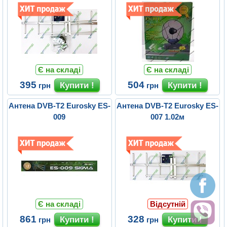
Є на складі
Є на складі
395
504
грн
грн
Антена DVB-T2 Eurosky ES-
Антена DVB-T2 Eurosky ES-
009
007 1.02м
Є на складі
Відсутній
861
328
грн
грн