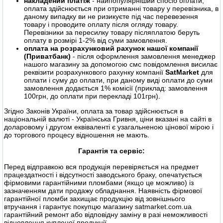
накладений платіж
- найпопулярніший спосіб оплати,
оплата здійснюється при отриманні товару у перевізника, в
даному випадку ви не ризикуєте під час перевезення
товару і проводите оплату після огляду товару.
Перевізники за пересилку товару післяплатою беруть
оплату в розмірі 1-2% від суми замовлення.
оплата на розрахунковий рахунок нашої компанії
(Приватбанк)
- після оформлення замовлення менеджер
нашого магазину за допомогою смс повідомлення висилає
реквізити розрахункового рахунку компанії
SatMarket
для
оплати і суму до оплати, при даному виді оплати до суми
замовлення додається 1% комісії (приклад: замовлення
100грн, до оплати при перекладі 101грн).
Згідно Законів України, оплата за товар здійснюється в
національній валюті - Українська Гривня, ціни вказані на сайті в
доларовому і другом еквіваленті є узагальненою цінової мірою і
до торгового процесу відношення не мають.
Гарантія та сервіс:
Перед відправкою вся продукція перевіряється на предмет
працездатності і відсутності заводського браку, опечатується
фірмовими гарантійними пломбами (якщо це можливо) із
зазначенням дати продажу обладнання. Наявність фірмової
гарантійної пломби захищає продукцію від зовнішнього
втручання і гарантує покупцю магазину satmarket.com.ua
гарантійний ремонт або відповідну заміну в разі неможливості
відновлення купленої продукції.