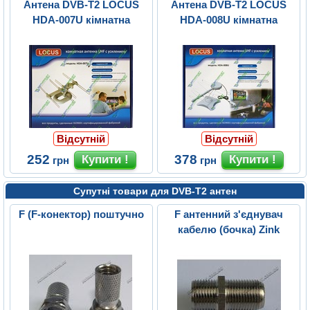
Антена DVB-T2 LOCUS
Антена DVB-T2 LOCUS
HDA-007U кімнатна
HDA-008U кімнатна
Відсутній
Відсутній
252
378
грн
грн
Супутні товари для DVB-T2 антен
F (F-конектор) поштучно
F антенний з'єднувач
кабелю (бочка) Zink