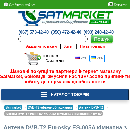
Особистий кабінет
Контакти
(067) 573-42-40
(050) 472-42-40
(093) 240-42-40
|
|
Акційні товари
Хіти
Нові товари
Товарів:
РУС
УКР
Сума:
Шановні покупці та партнери Інтернет магазину
SatMarket, бойові дії змусили нас тимчасово припинити
роботу до нормалізації обстановки.
КАТАЛОГ ТОВАРІВ
»
»
»
Satmarket
DVB-T2 ефірне обладнання
Антени DVB-T2
Антена DVB-T2 Eurosky ES-005A кімнатна з підсилювачем 5v
Антена DVB-T2 Eurosky ES-005A кімнатна з