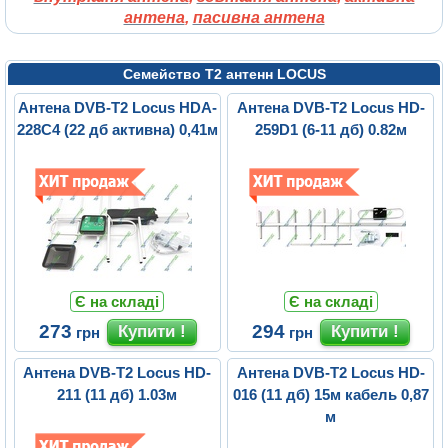
антена
,
пасивна антена
Семейство Т2 антенн LOCUS
Антена DVB-T2 Locus HDA-
Антена DVB-T2 Locus HD-
228C4 (22 дб активна) 0,41м
259D1 (6-11 дб) 0.82м
Є на складі
Є на складі
273
294
грн
грн
Антена DVB-T2 Locus HD-
Антена DVB-T2 Locus HD-
211 (11 дб) 1.03м
016 (11 дб) 15м кабель 0,87
м