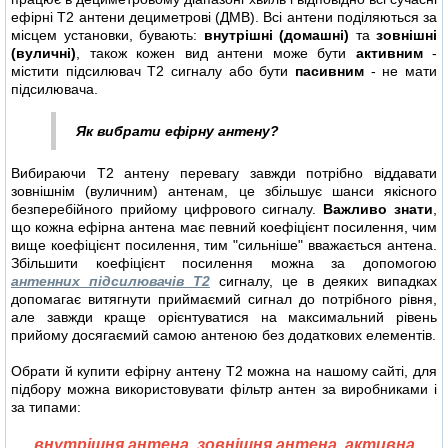
ефірні Т2 антени дециметрові (ДМВ). Всі антени поділяються за
місцем установки, бувають:
внутрішні (домашні)
та
зовнішні
(вуличні)
, також кожен вид антени може бути
активним
-
містити підсилювач Т2 сигналу або бути
пасивним
- не мати
підсилювача.
Як вибрати ефірну антену?
Вибираючи Т2 антену перевагу завжди потрібно віддавати
зовнішнім (вуличним) антенам, це збільшує шанси якісного
безперебійного прийому цифрового сигналу.
Важливо знати
,
що кожна ефірна антена має певний коефіцієнт посилення, чим
вище коефіцієнт посилення, тим "сильніше" вважається антена.
Збільшити коефіцієнт посилення можна за допомогою
антенних підсилювачів Т2
сигналу, це в деяких випадках
допомагає витягнути приймаємий сигнал до потрібного рівня,
але завжди краще орієнтуватися на максимальний рівень
прийому досягаємий самою антеною без додаткових елементів.
Обрати й купити ефірну антену Т2 можна на нашому сайті, для
підбору можна використовувати фільтр антен за виробниками і
за типами:
внутрішня антена
,
зовнішня антена
,
активна