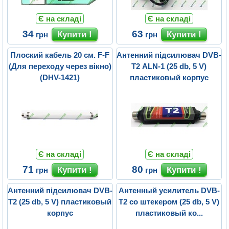
Є на складі
Є на складі
34
63
грн
грн
Плоский кабель 20 см. F-F
Aнтенний підсилювач DVB-
(Для переходу через вікно)
T2 ALN-1 (25 db, 5 V)
(DHV-1421)
пластиковый корпус
Є на складі
Є на складі
71
80
грн
грн
Aнтенний підсилювач DVB-
Антенный усилитель DVB-
T2 (25 db, 5 V) пластиковый
T2 со штекером (25 db, 5 V)
корпус
пластиковый ко...