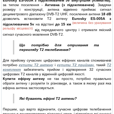
Eurosky ES-005A з підсилювачем 5v Внутрішня (Кімнатна)
,
за типом посилення -
Активна (з підсилювачем)
. Завдяки
розміру і конструкції, антена відмінно приймає сигнал
дециметрового діапазону DVB-T2 UHF, посилення антени
18 dB
дозволить встановити Т2 антену
Eurosky ES-005A з
(величина без урахування
підсилювачем 5v
на відстані
до 15 км
рельєфу місцевості)
від передаючого центру і отримати якісний
сигнал сучасного мовлення DVB-T2.
Що потрібно для отримання та
перегляду Т2 телебачення?
Для прийому сучасних цифрових ефірних каналів споживачеві
потрібно
купити Т2 антену
і
купити Т2 приймач
, такий
Т2
комплект
забезпечить прийом і відтворення 32 сучасних
цифрових Т2 каналів у відмінній цифровій якості.
Купити ефірну антену
не так просто, потрібно правильно
обрати антену і розуміти їх різновиди, а також в якому разі яка
ефірна антена застосовується.
Які бувають ефірні Т2 антени?
Першим, що варто відзначити, сучасне цифрове телебачення
працює в дециметровому діапазоні хвиль і відповідно всі сучасні