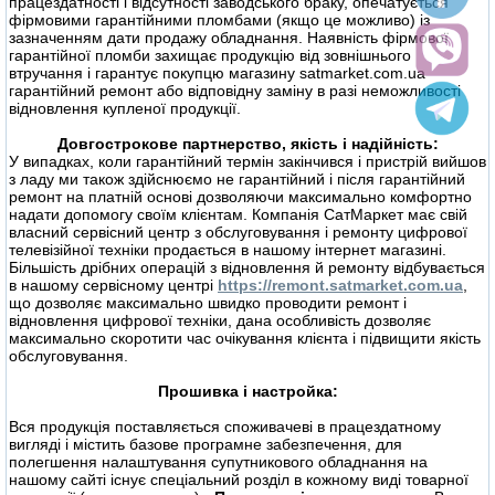
працездатності і відсутності заводського браку, опечатується
фірмовими гарантійними пломбами (якщо це можливо) із
зазначенням дати продажу обладнання. Наявність фірмової
гарантійної пломби захищає продукцію від зовнішнього
втручання і гарантує покупцю магазину satmarket.com.ua
гарантійний ремонт або відповідну заміну в разі неможливості
відновлення купленої продукції.
Довгострокове партнерство, якість і надійність:
У випадках, коли гарантійний термін закінчився і пристрій вийшов
з ладу ми також здійснюємо не гарантійний і після гарантійний
ремонт на платній основі дозволяючи максимально комфортно
надати допомогу своїм клієнтам. Компанія СатМаркет має свій
власний сервісний центр з обслуговування і ремонту цифрової
телевізійної техніки продається в нашому інтернет магазині.
Більшість дрібних операцій з відновлення й ремонту відбувається
в нашому сервісному центрі
https://remont.satmarket.com.ua
,
що дозволяє максимально швидко проводити ремонт і
відновлення цифрової техніки, дана особливість дозволяє
максимально скоротити час очікування клієнта і підвищити якість
обслуговування.
Прошивка і настройка:
Вся продукція поставляється споживачеві в працездатному
вигляді і містить базове програмне забезпечення, для
полегшення налаштування супутникового обладнання на
нашому сайті існує спеціальний розділ в кожному виді товарної