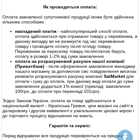
Як проводиться оплата:
Оплата замовленої супутникової продукції може бути здійснена
кількома способами:
накладений платіж
- найпопулярніший спосіб оплати,
оплата здійснюється при отриманні товару у перевізника, в
даному випадку ви не ризикуєте під час перевезення
товару і проводите оплату після огляду товару.
Перевізники за пересилку товару післяплатою беруть
оплату в розмірі 1-2% від суми замовлення.
оплата на розрахунковий рахунок нашої компанії
(Приватбанк)
- після оформлення замовлення менеджер
нашого магазину за допомогою смс повідомлення висилає
реквізити розрахункового рахунку компанії
SatMarket
для
оплати і суму до оплати, при даному виді оплати до суми
замовлення додається 1% комісії (приклад: замовлення
100грн, до оплати при перекладі 101грн).
Згідно Законів України, оплата за товар здійснюється в
національній валюті - Українська Гривня, ціни вказані на сайті в
доларовому і другом еквіваленті є узагальненою цінової мірою і
до торгового процесу відношення не мають.
Гарантія та сервіс:
Перед відправкою вся продукція перевіряється на предмет