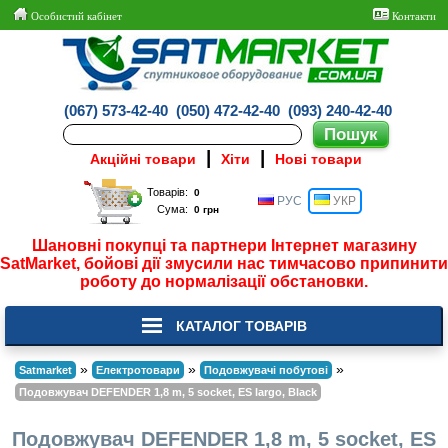
Особистий кабінет
Контакти
(067) 573-42-40
(050) 472-42-40
(093) 240-42-40
|
|
Акційні товари
Хіти
Нові товари
Товарів:
РУС
УКР
Сума:
Шановні покупці та партнери Інтернет магазину
SatMarket, бойові дії змусили нас тимчасово припинити
роботу до нормалізації обстановки.
КАТАЛОГ ТОВАРІВ
»
»
»
Satmarket
Електротовари
Подовжувачі побутові
Подовжувач DEFENDER 1,8 m, 5 socket, ES largo, Black
Подовжувач DEFENDER 1,8 m, 5 socket, ES