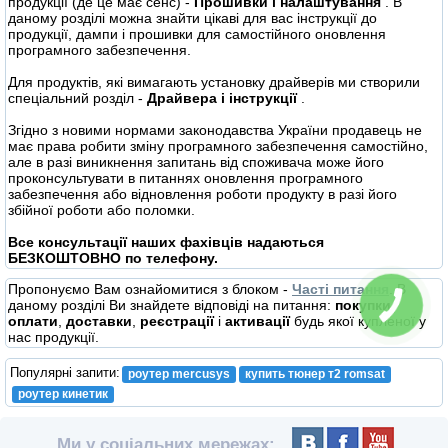
продукції (де це має сенс) -
Прошивки і налаштування
. В
даному розділі можна знайти цікаві для вас інструкції до
продукції, дампи і прошивки для самостійного оновлення
програмного забезпечення.
Для продуктів, які вимагають установку драйверів ми створили
спеціальний розділ -
Драйвера і інструкції
.
Згідно з новими нормами законодавства України продавець не
має права робити зміну програмного забезпечення самостійно,
але в разі виникнення запитань від споживача може його
проконсультувати в питаннях оновлення програмного
забезпечення або відновлення роботи продукту в разі його
збійної роботи або поломки.
Все консультації наших фахівців надаються
БЕЗКОШТОВНО по телефону.
Пропонуємо Вам ознайомитися з блоком -
Часті питання
. В
даному розділі Ви знайдете відповіді на питання:
покупки
,
оплати
,
доставки
,
реєстрації
і
активації
будь якої купленої у
нас продукції.
Популярні запити:
роутер mercusys
купить тюнер т2 romsat
роутер кинетик
Ми у соціальних мережах: