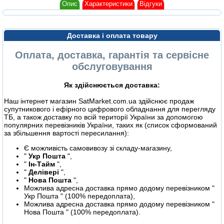
Опис
Характеристики
Відгуки
Доставка і оплата товару
Оплата, доставка, гарантія та сервісне
обслуговування
Як здійснюється доставка:
Наш інтернет магазин SatMarket.com.ua здійснює продаж
супутникового і ефірного цифрового обладнання для перегляду
ТБ, а також доставку по всій території України за допомогою
популярних перевізників України, таких як (список сформований
за збільшення вартості пересилання):
Є можливість самовивозу зі складу-магазину,
"
Укр Пошта
",
"
Ін-Тайм
",
"
Делівері
",
"
Нова Пошта
",
Можлива адресна доставка прямо додому перевізником "
Укр Пошта " (100% передоплата),
Можлива адресна доставка прямо додому перевізником "
Нова Пошта " (100% передоплата).