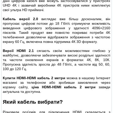
дані цифрові кабелі вже можуть застосовуватися у пристроях
UHD 4K і зазвичай виробники 4К пристроїв ними комплектує
свої ультра HD приймачі.
Кабель версії 2.0
виглядає вже більш досконалим, він
пропускає цифрові потоки до 18 Гбіт/с отримуючи можливість
виведення цифрового зображення у здатності 4096×2160
пікселів. Такий продукт вже повністю покриває потреби 4K
телебачення дозволяючи відображати зображення з частотою
екрану 60 Гц, включена повна підтримка 4К 3D формату.
Версії HDMI 2.1
сягають своїм можливостями глибоко у
майбутнє, дозволяючи забезпечувати високі роздільні здатності
та частоти оновлення екранів в форматах 4К, 8К, 10К.
Пропускна здатність зросла до 48 Гбіт/с, а частоти від 50, 60,
100 до 120 Гц.
Купити HDMI-HDMI кабель 2 метри
можна в нашому Інтернет
магазині за телефоном або зробивши замовлення через
корзину сайту,
ціна HDMI-HDMI кабель 2 метри
завжди
актуальна та доступна.
Який кабель вибрати?
Різновиди роз'ємів для підключення HDMI складається з