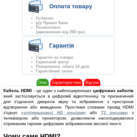
Оплата товару
Готівкою
р/р Приват Банк
Післяоплата
(замовлення від 250 грн)
Гарантія
Гарантія на товари
Сервісний центр
Повернення, обмін 14 днів
Гарантійний талон
Опис
Характеристики
Відгуки
Кабель HDMI
- це один з найпоширеніших
цифрових кабелів
який застосовується в цифровій відеотехниці та призначений
для з'єднання джерела звуку та зображення з пристроєм
відтворення або виведення. Простими словами провід HDMI
з'єднує
супутниковий HD приймач
або
Т2 ресивер
з
телевізором або проектором, дозволяючи насолоджуватися
отриманим гарним цифровим зображенням високої якості.
Чому саме HDMI?