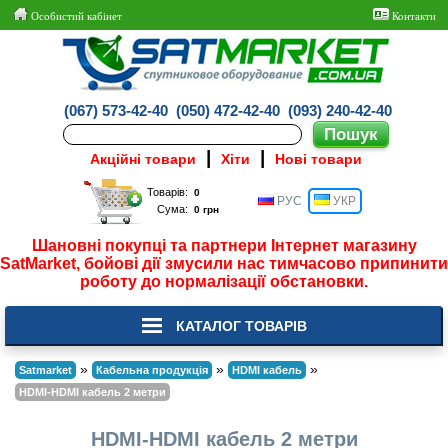
Особистий кабінет
Контакти
(067) 573-42-40
(050) 472-42-40
(093) 240-42-40
|
|
Акційні товари
Хіти
Нові товари
Товарів:
РУС
УКР
Сума:
Шановні покупці та партнери Інтернет магазину
SatMarket, бойові дії змусили нас тимчасово припинити
роботу до нормалізації обстановки.
КАТАЛОГ ТОВАРІВ
»
»
»
Satmarket
Кабельна продукція
HDMI кабель
HDMI-HDMI кабель 2 метри
HDMI-HDMI кабель 2 метри