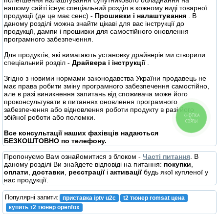
полегшення налаштування супутникового обладнання на
нашому сайті існує спеціальний розділ в кожному виді товарної
продукції (де це має сенс) -
Прошивки і налаштування
. В
даному розділі можна знайти цікаві для вас інструкції до
продукції, дампи і прошивки для самостійного оновлення
програмного забезпечення.
Для продуктів, які вимагають установку драйверів ми створили
спеціальний розділ -
Драйвера і інструкції
.
Згідно з новими нормами законодавства України продавець не
має права робити зміну програмного забезпечення самостійно,
але в разі виникнення запитань від споживача може його
проконсультувати в питаннях оновлення програмного
забезпечення або відновлення роботи продукту в разі його
КНОПКА
збійної роботи або поломки.
СВЯЗИ
Все консультації наших фахівців надаються
БЕЗКОШТОВНО по телефону.
Пропонуємо Вам ознайомитися з блоком -
Часті питання
. В
даному розділі Ви знайдете відповіді на питання:
покупки
,
оплати
,
доставки
,
реєстрації
і
активації
будь якої купленої у
нас продукції.
Популярні запити:
приставка iptv u2c
t2 тюнер romsat цена
купить т2 тюнер openfox