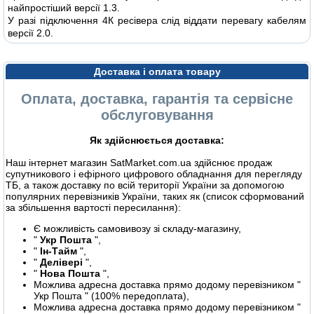
найпростіший версії 1.3.
У разі підключення 4К ресівера слід віддати перевагу кабелям
версії 2.0.
Доставка і оплата товару
Оплата, доставка, гарантія та сервісне
обслуговування
Як здійснюється доставка:
Наш інтернет магазин SatMarket.com.ua здійснює продаж
супутникового і ефірного цифрового обладнання для перегляду
ТБ, а також доставку по всій території України за допомогою
популярних перевізників України, таких як (список сформований
за збільшення вартості пересилання):
Є можливість самовивозу зі складу-магазину,
"
Укр Пошта
",
"
Ін-Тайм
",
"
Делівері
",
"
Нова Пошта
",
Можлива адресна доставка прямо додому перевізником "
Укр Пошта " (100% передоплата),
Можлива адресна доставка прямо додому перевізником "