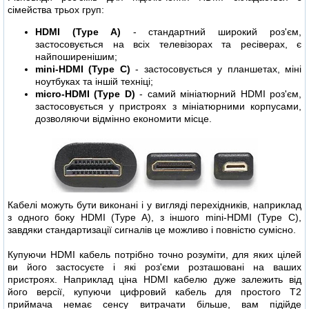
сімейства трьох груп:
HDMI (Type A)
- стандартний широкий роз'єм,
застосовується на всіх телевізорах та ресіверах, є
найпоширенішим;
mini-HDMI (Type C)
- застосовується у планшетах, міні
ноутбуках та іншій техніці;
micro-HDMI (Type D)
- самий мініатюрний HDMI роз'єм,
застосовується у пристроях з мініатюрними корпусами,
дозволяючи відмінно економити місце.
Кабелі можуть бути виконані і у вигляді перехідників, наприклад
з одного боку HDMI (Type A), з іншого mini-HDMI (Type C),
завдяки стандартизації сигналів це можливо і повністю сумісно.
Купуючи HDMI кабель потрібно точно розуміти, для яких цілей
ви його застосуєте і які роз'єми розташовані на ваших
пристроях. Наприклад ціна HDMI кабелю дуже залежить від
його версії, купуючи цифровий кабель для простого Т2
приймача немає сенсу витрачати більше, вам підійде