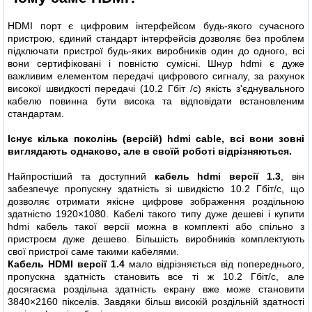
HDMI порт є цифровим інтерфейсом будь-якого сучасного
пристрою, єдиний стандарт інтерфейсів дозволяє без проблем
підключати пристрої будь-яких виробників один до одного, всі
вони сертифіковані і повністю сумісні. Шнур hdmi є дуже
важливим елементом передачі цифрового сигналу, за рахунок
високої швидкості передачі (10.2 Гбіт /с) якість з'єднувального
кабелю повинна бути висока та відповідати встановленим
стандартам.
Існує кілька поколінь (версій) hdmi cable, всі вони зовні
виглядають однаково, але в своїй роботі відрізняються.
Найпростіший та доступний
кабель hdmi версії 1.3
, він
забезпечує пропускну здатність зі швидкістю 10.2 Гбіт/с, що
дозволяє отримати якісне цифрове зображення роздільною
здатністю 1920×1080. Кабелі такого типу дуже дешеві і купити
hdmi кабель такої версії можна в комплекті або спільно з
пристроєм дуже дешево. Більшість виробників комплектують
свої пристрої саме такими кабелями.
Кабель HDMI версії 1.4
мало відрізняється від попереднього,
пропускна здатність становить все ті ж 10.2 Гбіт/с, але
досягаєма роздільна здатність екрану вже може становити
3840×2160 пікселів. Завдяки більш високій роздільній здатності