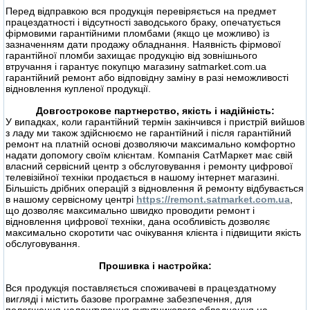
Перед відправкою вся продукція перевіряється на предмет
працездатності і відсутності заводського браку, опечатується
фірмовими гарантійними пломбами (якщо це можливо) із
зазначенням дати продажу обладнання. Наявність фірмової
гарантійної пломби захищає продукцію від зовнішнього
втручання і гарантує покупцю магазину satmarket.com.ua
гарантійний ремонт або відповідну заміну в разі неможливості
відновлення купленої продукції.
Довгострокове партнерство, якість і надійність:
У випадках, коли гарантійний термін закінчився і пристрій вийшов
з ладу ми також здійснюємо не гарантійний і після гарантійний
ремонт на платній основі дозволяючи максимально комфортно
надати допомогу своїм клієнтам. Компанія СатМаркет має свій
власний сервісний центр з обслуговування і ремонту цифрової
телевізійної техніки продається в нашому інтернет магазині.
Більшість дрібних операцій з відновлення й ремонту відбувається
в нашому сервісному центрі
https://remont.satmarket.com.ua
,
що дозволяє максимально швидко проводити ремонт і
відновлення цифрової техніки, дана особливість дозволяє
максимально скоротити час очікування клієнта і підвищити якість
обслуговування.
Прошивка і настройка:
Вся продукція поставляється споживачеві в працездатному
вигляді і містить базове програмне забезпечення, для