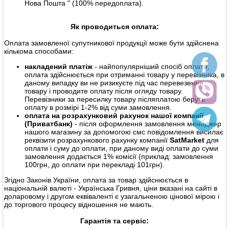
Нова Пошта " (100% передоплата).
Як проводиться оплата:
Оплата замовленої супутникової продукції може бути здійснена
кількома способами:
накладений платіж
- найпопулярніший спосіб оплати,
оплата здійснюється при отриманні товару у перевізника, в
даному випадку ви не ризикуєте під час перевезення
товару і проводите оплату після огляду товару.
Перевізники за пересилку товару післяплатою беруть
оплату в розмірі 1-2% від суми замовлення.
оплата на розрахунковий рахунок нашої компанії
(Приватбанк)
- після оформлення замовлення менеджер
нашого магазину за допомогою смс повідомлення висилає
реквізити розрахункового рахунку компанії
SatMarket
для
оплати і суму до оплати, при даному виді оплати до суми
замовлення додається 1% комісії (приклад: замовлення
100грн, до оплати при перекладі 101грн).
Згідно Законів України, оплата за товар здійснюється в
національній валюті - Українська Гривня, ціни вказані на сайті в
доларовому і другом еквіваленті є узагальненою цінової мірою і
до торгового процесу відношення не мають.
Гарантія та сервіс: