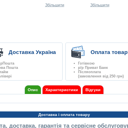
Збільшити
Збільшити
Доставка Україна
Оплата товар
крПошта
Готівкою
ова Пошта
р/р Приват Банк
нтайм
Післяоплата
лівері
(замовлення від 250 грн)
Опис
Характеристики
Відгуки
Доставка і оплата товару
а, доставка, гарантія та сервісне обслугов