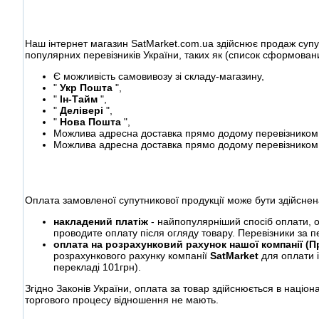
Наш інтернет магазин SatMarket.com.ua здійснює продаж супут
популярних перевізників України, таких як (список сформован
Є можливість самовивозу зі складу-магазину,
"
Укр Пошта
",
"
Ін-Тайм
",
"
Делівері
",
"
Нова Пошта
",
Можлива адресна доставка прямо додому перевізником 
Можлива адресна доставка прямо додому перевізником 
Оплата замовленої супутникової продукції може бути здійснен
накладений платіж
- найпопулярніший спосіб оплати, о
проводите оплату після огляду товару. Перевізники за п
оплата на розрахунковий рахунок нашої компанії (
розрахункового рахунку компанії
SatMarket
для оплати 
перекладі 101грн).
Згідно Законів України, оплата за товар здійснюється в націона
торгового процесу відношення не мають.