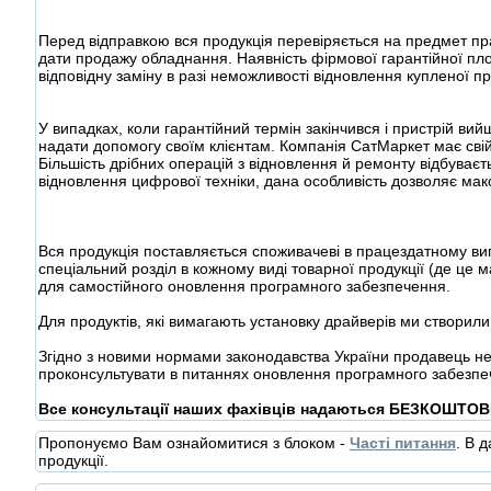
Перед відправкою вся продукція перевіряється на предмет пра
дати продажу обладнання. Наявність фірмової гарантійної пл
відповідну заміну в разі неможливості відновлення купленої пр
У випадках, коли гарантійний термін закінчився і пристрій в
надати допомогу своїм клієнтам. Компанія СатМаркет має свій
Більшість дрібних операцій з відновлення й ремонту відбуває
відновлення цифрової техніки, дана особливість дозволяє макс
Вся продукція поставляється споживачеві в працездатному ви
спеціальний розділ в кожному виді товарної продукції (де це м
для самостійного оновлення програмного забезпечення.
Для продуктів, які вимагають установку драйверів ми створили
Згідно з новими нормами законодавства України продавець не
проконсультувати в питаннях оновлення програмного забезпеч
Все консультації наших фахівців надаються БЕЗКОШТОВ
Пропонуємо Вам ознайомитися з блоком -
Часті питання
. В 
продукції.