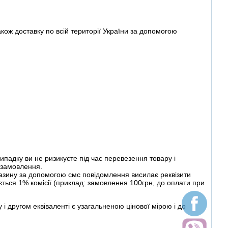
ож доставку по всій території України за допомогою
ипадку ви не ризикуєте під час перевезення товару і
и замовлення.
зину за допомогою смс повідомлення висилає реквізити
ться 1% комісії (приклад: замовлення 100грн, до оплати при
у і другом еквіваленті є узагальненою цінової мірою і до