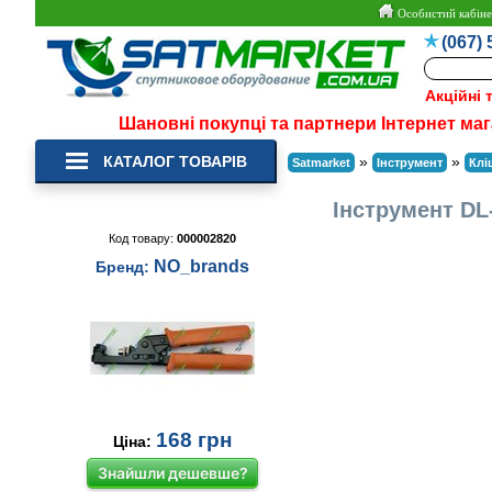
Особистий кабіне
(067) 
Акційні 
Шановні покупці та партнери Інтернет маг
КАТАЛОГ ТОВАРІВ
»
»
Satmarket
Інструмент
Клі
Інструмент DL
Код товару:
000002820
NO_brands
Бренд:
168
грн
Ціна:
Знайшли дешевше?