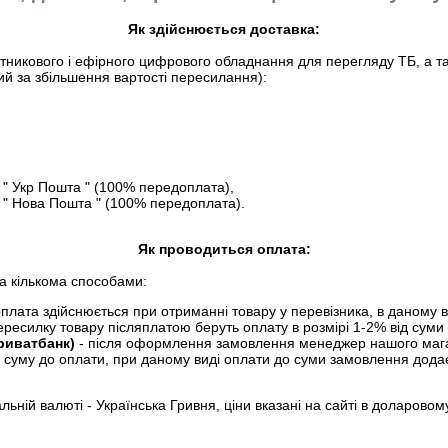
Як здійснюється доставка:
никового і ефірного цифрового обладнання для перегляду ТБ, а так
ий за збільшення вартості пересилання):
" Укр Пошта " (100% передоплата),
" Нова Пошта " (100% передоплата).
Як проводиться оплата:
а кількома способами:
плата здійснюється при отриманні товару у перевізника, в даному в
ересилку товару післяплатою беруть оплату в розмірі 1-2% від сум
Приватбанк)
- після оформлення замовлення менеджер нашого мага
і суму до оплати, при даному виді оплати до суми замовлення додає
льній валюті - Українська Гривня, ціни вказані на сайті в доларовом