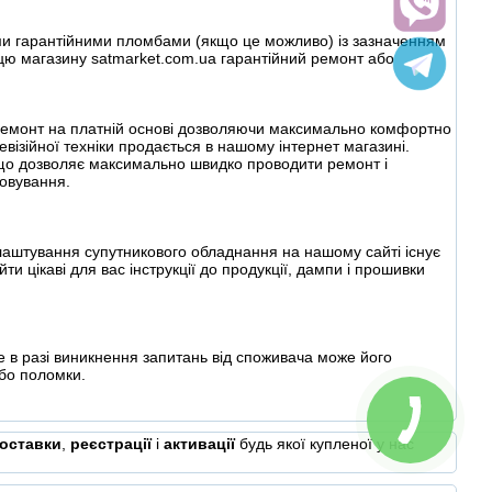
ими гарантійними пломбами (якщо це можливо) із зазначенням
пцю магазину satmarket.com.ua гарантійний ремонт або
ий ремонт на платній основі дозволяючи максимально комфортно
візійної техніки продається в нашому інтернет магазині.
що дозволяє максимально швидко проводити ремонт і
говування.
лаштування супутникового обладнання на нашому сайті існує
ти цікаві для вас інструкції до продукції, дампи і прошивки
 в разі виникнення запитань від споживача може його
або поломки.
оставки
,
реєстрації
і
активації
будь якої купленої у нас