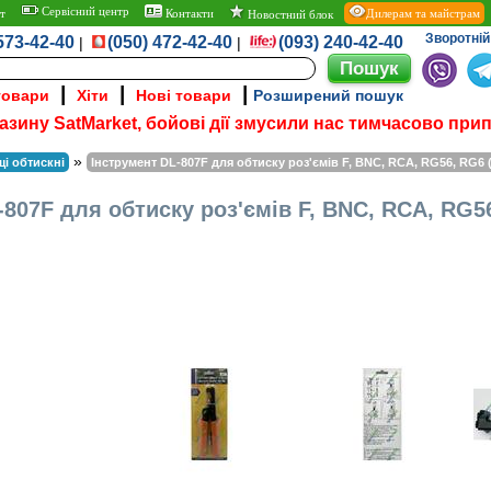
Сервісний центр
т
Контакти
Дилерам та майстрам
Новостний блок
Зворотній 
573-42-40
(050) 472-42-40
(093) 240-42-40
|
|
|
|
|
товари
Хіти
Нові товари
Розширений пошук
азину SatMarket, бойові дії змусили нас тимчасово при
»
щі обтискні
Інструмент DL-807F для обтиску роз'ємів F, BNC, RCA, RG56, RG6 
-807F для обтиску роз'ємів F, BNC, RCA, RG56