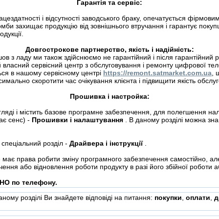
Гарантія та сервіс:
цездатності і відсутності заводського браку, опечатується фірмов
омби захищає продукцію від зовнішнього втручання і гарантує поку
одукції.
Довгострокове партнерство, якість і надійність:
ийшов з ладу ми також здійснюємо не гарантійний і після гарантійн
 власний сервісний центр з обслуговування і ремонту цифрової теле
ться в нашому сервісному центрі
https://remont.satmarket.com.ua
, 
имально скоротити час очікування клієнта і підвищити якість обслу
Прошивка і настройка:
гляді і містить базове програмне забезпечення, для полегшення на
ає сенс) -
Прошивки і налаштування
. В даному розділі можна знай
 спеціальний розділ -
Драйвера і інструкції
.
 має права робити зміну програмного забезпечення самостійно, але
ення або відновлення роботи продукту в разі його збійної роботи 
НО по телефону.
даному розділі Ви знайдете відповіді на питання:
покупки
,
оплати
,
д