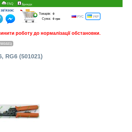
FAQ
Бренди
зв'язок:
Товарів:
РУС
УКР
Сума:
пинити роботу до нормалізації обстановки.
(501021)
, RG6 (501021)