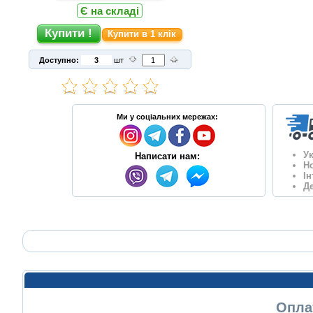
Є на складі
Купити в 1 клік
Доступно:
шт
Ми у соціальних мережах:
У
Написати нам:
Н
І
Де
Оплат