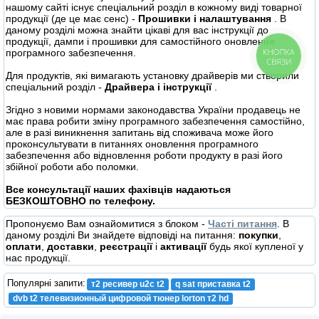
нашому сайті існує спеціальний розділ в кожному виді товарної
продукції (де це має сенс) -
Прошивки і налаштування
. В
даному розділі можна знайти цікаві для вас інструкції до
продукції, дампи і прошивки для самостійного оновлення
КНОПКА
програмного забезпечення.
СВЯЗИ
Для продуктів, які вимагають установку драйверів ми створили
спеціальний розділ -
Драйвера і інструкції
.
Згідно з новими нормами законодавства України продавець не
має права робити зміну програмного забезпечення самостійно,
але в разі виникнення запитань від споживача може його
проконсультувати в питаннях оновлення програмного
забезпечення або відновлення роботи продукту в разі його
збійної роботи або поломки.
Все консультації наших фахівців надаються
БЕЗКОШТОВНО по телефону.
Пропонуємо Вам ознайомитися з блоком -
Часті питання
. В
даному розділі Ви знайдете відповіді на питання:
покупки
,
оплати
,
доставки
,
реєстрації
і
активації
будь якої купленої у
нас продукції.
Популярні запити:
т2 ресивер u2c t2
q sat приставка t2
dvb t2 телевизионный цифровой тюнер lorton т2 hd