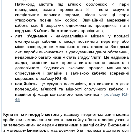
Патч-корд містить під м'якою оболонкою 4 пари
провідників, всього провідників 8 і вони скручені
спеціальним повивом парами, після чого ці пари
утворюють повив між собою. Звичайний мережевий
кабель має 8 жорстких одножильних провідників, патч
корд має 8 м'яких багатожильних провідників;
литі з'єднання
- найуразливішим місцем у процесі
експлуатації кабелів є місця постійного перегину або
місця зосередження механічного навантаження. Заводські
литі вироби виконуються з урахуванням даної обставини,
недаремно багато назв містять згадку “литі”. Це надмірна
згадка, оскільки сам процес виготовлення якісного і
довговічного з'єднувача включає процес машинного
опресування і запайки з заливкою кабелю всередині
мережевого роз'єму RG-45;
надійність
- це сукупна властивість, що виходить з двох
попередніх, м'якості та міцності сполучного кабелю +
надійної фіксації контактного наконечника -
роз'єму RJ-
45
.
Купити патч-корд 5 метрів
у нашому інтернет-магазині можна
зробивши замовлення через кошик сайту або зателефонувавши
за телефонними номерами вказаними в шапці сайту. Виконаний
з матеріалу
Биметалл
, має довжину
5 м
і належить до категорії