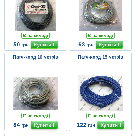
Є на складі
Є на складі
50
63
грн
грн
Патч-корд 10 метрів
Патч-корд 15 метрів
Є на складі
Є на складі
84
122
грн
грн