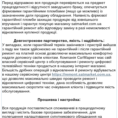
Перед відправкою вся продукція перевіряється на предмет
працездатності і відсутності заводського браку, опечатується
фірмовими гарантійними пломбами (якщо це можливо) із
зазначенням дати продажу обладнання. Наявність фірмової
гарантійної пломби захищає продукцію від зовнішнього
втручання і гарантує покупцю магазину satmarket.com.ua
гарантійний ремонт або відповідну заміну в разі неможливості
відновлення купленої продукції.
Довгострокове партнерство, якість і надійність:
У випадках, коли гарантійний термін закінчився і пристрій вийшов
з ладу ми також здійснюємо не гарантійний і після гарантійний
ремонт на платній основі дозволяючи максимально комфортно
надати допомогу своїм клієнтам. Компанія СатМаркет має свій
власний сервісний центр з обслуговування і ремонту цифрової
телевізійної техніки продається в нашому інтернет магазині.
Більшість дрібних операцій з відновлення й ремонту відбувається
в нашому сервісному центрі
https://remont.satmarket.com.ua
,
що дозволяє максимально швидко проводити ремонт і
відновлення цифрової техніки, дана особливість дозволяє
максимально скоротити час очікування клієнта і підвищити якість
обслуговування.
Прошивка і настройка:
Вся продукція поставляється споживачеві в працездатному
вигляді і містить базове програмне забезпечення, для
полегшення налаштування супутникового обладнання на