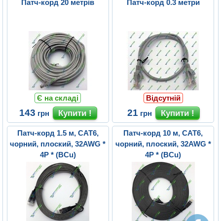
Патч-корд 20 метрів
Патч-корд 0.3 метри
Є на складі
Відсутній
143
21
грн
грн
Патч-корд 1.5 м, CAT6,
Патч-корд 10 м, CAT6,
чорний, плоский, 32AWG *
чорний, плоский, 32AWG *
4P * (BCu)
4P * (BCu)