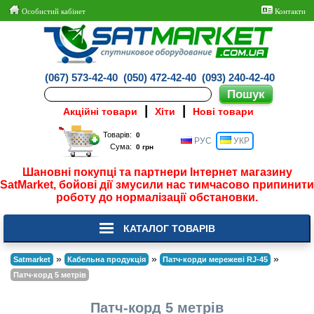
Особистий кабінет
Контакти
(067) 573-42-40
(050) 472-42-40
(093) 240-42-40
|
|
Акційні товари
Хіти
Нові товари
Товарів:
РУС
УКР
Сума:
Шановні покупці та партнери Інтернет магазину
SatMarket, бойові дії змусили нас тимчасово припинити
роботу до нормалізації обстановки.
КАТАЛОГ ТОВАРІВ
»
»
»
Satmarket
Кабельна продукція
Патч-корди мережеві RJ-45
Патч-корд 5 метрів
Патч-корд 5 метрів