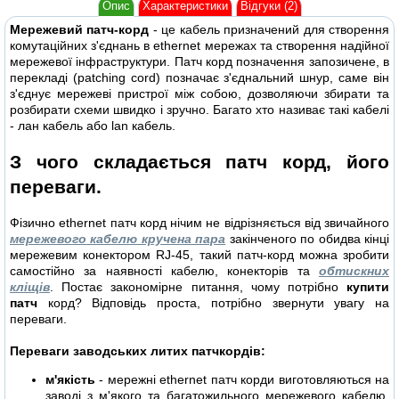
Опис
Характеристики
Відгуки (2)
Мережевий патч-корд
- це кабель призначений для створення
комутаційних з'єднань в ethernet мережах та створення надійної
мережевої інфраструктури. Патч корд позначення запозичене, в
перекладі (patching cord) позначає з'єднальний шнур, саме він
з'єднує мережеві пристрої між собою, дозволяючи збирати та
розбирати схеми швидко і зручно. Багато хто називає такі кабелі
- лан кабель або lan кабель.
З чого складається патч корд, його
переваги.
Фізично ethernet патч корд нічим не відрізняється від звичайного
мережевого кабелю кручена пара
закінченого по обидва кінці
мережевим конектором RJ-45, такий патч-корд можна зробити
самостійно за наявності кабелю, конекторів та
обтискних
кліщів
. Постає закономірне питання, чому потрібно
купити
патч
корд? Відповідь проста, потрібно звернути увагу на
переваги.
Переваги заводських литих патчкордів:
м'якість
- мережні ethernet патч корди виготовляються на
заводі з м'якого та багатожильного мережевого кабелю.