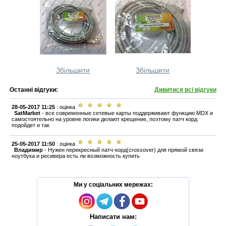
Збільшити
Збільшити
Останні відгуки:
Дивитися всі відгуки
28-05-2017 11:25
: оцінка
SatMarket
-
все современные сетевые карты поддерживают функцию MDX и
самостоятельно на уровне логики делают крещение, поэтому патч корд
подойдет и так
25-05-2017 11:50
: оцінка
Владимир
-
Нужен перекресный патч-корд(crossover) для прямой связи
ноутбука и ресивера есть ли возможность купить
Ми у соціальних мережах:
Написати нам: