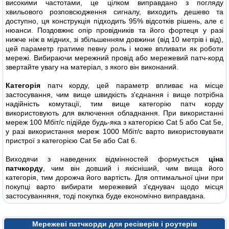
високими частотами, це цілком виправдано з погляду
хвильового розповсюдження сигналу, виходить дешево та
доступно, ця конструкція підходить 95% відсотків рішень, але є
нюанси. Поздовжнє опір провідників та його фортеця у разі
нижче ніж в мідних, зі збільшенням довжини (від 10 метрів і від),
цей параметр гратиме певну роль і може впливати як роботи
мережі. Вибираючи мережний провід або мережевий патч-корд
звертайте увагу на матеріал, з якого він виконаний.
Категорія
патч корду, цей параметр впливає на місце
застосування, чим вище швидкість з'єднання і вище потрібна
надійність комутації, тим вище категорію патч корду
використовують для включення обладнання. При використанні
мереж 100 Мбіт/с підійде будь-яка з категорією Cat 5 або Cat 5e,
у разі використання мереж 1000 Мбіт/с варто використовувати
пристрої з категорією Cat 5e або Cat 6.
Виходячи з наведених відмінностей формується
ціна
патчкорду
, чим він довший і якісніший, чим вища його
категорія, тим дорожча його вартість. Для оптимальної ціни при
покупці варто вибирати мережевий з'єднувач щодо місця
застосуванняня, тоді покупка буде економічно виправдана.
Мережеві патчкорди для ресіверів і роутерів