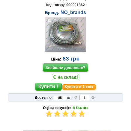
Код товару:
000001362
NO_brands
Бренд:
63
грн
Ціна:
Знайшли дешевше?
Є на складі
Купити в 1 клік
Доступно:
шт
5
балів
Оцінка покупців: