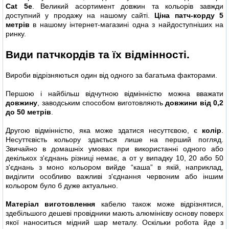
Cat 5e
. Великий асортимент довжин та кольорів завжди
доступний у продажу на нашому сайті.
Ціна патч-корду 5
метрів
в нашому інтернет-магазині одна з найдоступніших на
ринку.
Види патчкордів та їх відмінності.
Вироби відрізняються один від одного за багатьма факторами.
Першою і найбільш відчутною відмінністю можна вважати
довжину
, заводським способом виготовляють
довжини від 0,2
до 50 метрів
.
Другою відмінністю, яка може здатися несуттєвою, є
колір
.
Несуттєвість кольору здається лише на перший погляд.
Звичайно в домашніх умовах при використанні одного або
декількох з'єднань різниці немає, а от у випадку 10, 20 або 50
з'єднань з моно кольором вийде “каша” в якій, наприклад,
виділити особливо важливі з'єднання червоним або іншим
кольором було б дуже актуально.
Матеріал виготовлення
кабелю також може відрізнятися,
здебільшого дешеві провідники мають алюмінієву основу поверх
якої наноситься мідний шар металу. Оскільки робота йде з