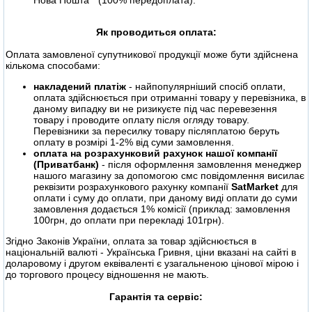
Нова Пошта " (100% передоплата).
Як проводиться оплата:
Оплата замовленої супутникової продукції може бути здійснена
кількома способами:
накладений платіж
- найпопулярніший спосіб оплати,
оплата здійснюється при отриманні товару у перевізника, в
даному випадку ви не ризикуєте під час перевезення
товару і проводите оплату після огляду товару.
Перевізники за пересилку товару післяплатою беруть
оплату в розмірі 1-2% від суми замовлення.
оплата на розрахунковий рахунок нашої компанії
(Приватбанк)
- після оформлення замовлення менеджер
нашого магазину за допомогою смс повідомлення висилає
реквізити розрахункового рахунку компанії
SatMarket
для
оплати і суму до оплати, при даному виді оплати до суми
замовлення додається 1% комісії (приклад: замовлення
100грн, до оплати при перекладі 101грн).
Згідно Законів України, оплата за товар здійснюється в
національній валюті - Українська Гривня, ціни вказані на сайті в
доларовому і другом еквіваленті є узагальненою цінової мірою і
до торгового процесу відношення не мають.
Гарантія та сервіс: