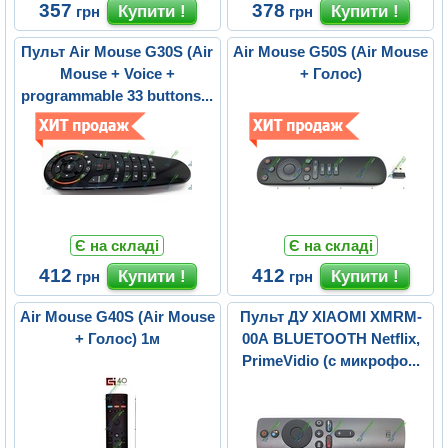
357
378
грн
грн
Пульт Air Mouse G30S (Air
Air Mouse G50S (Air Mouse
Mouse + Voice +
+ Голос)
programmable 33 buttons...
Є на складі
Є на складі
412
412
грн
грн
Air Mouse G40S (Air Mouse
Пульт ДУ XIAOMI XMRM-
+ Голос) 1м
00A BLUETOOTH Netflix,
PrimeVidio (с микрофо...