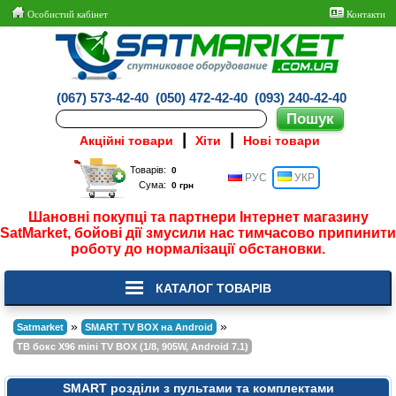
Особистий кабінет
Контакти
(067) 573-42-40
(050) 472-42-40
(093) 240-42-40
|
|
Акційні товари
Хіти
Нові товари
Товарів:
РУС
УКР
Сума:
Шановні покупці та партнери Інтернет магазину
SatMarket, бойові дії змусили нас тимчасово припинити
роботу до нормалізації обстановки.
КАТАЛОГ ТОВАРІВ
»
»
Satmarket
SMART TV BOX на Android
ТВ бокс X96 mini TV BOX (1/8, 905W, Android 7.1)
SMART розділи з пультами та комплектами