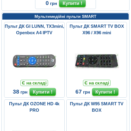
0
грн
Мультимедійні пульти SMART
Пульт ДК GI LUNN, TX3mini,
Пульт ДК SMART TV BOX
Openbox A4 IPTV
X96 / X96 mini
Є на складі
Є на складі
38
67
грн
грн
Пульт ДК OZONE HD 4k
Пульт ДК W95 SMART TV
PRO
BOX