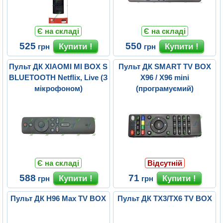
Є на складі
Є на складі
525
550
грн
грн
Пульт ДК XIAOMI MI BOX S
Пульт ДК SMART TV BOX
BLUETOOTH Netflix, Live (З
X96 / X96 mini
мікрофоном)
(програмуємий)
Є на складі
Відсутній
588
71
грн
грн
Пульт ДК H96 Max TV BOX
Пульт ДК TX3/TX6 TV BOX