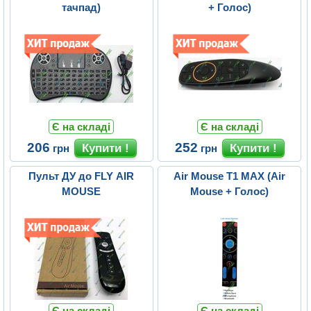
тачпад)
+ Голос)
Є на складі
Є на складі
206
252
грн
грн
Пульт ДУ до FLY AIR
Air Mouse T1 MAX (Air
MOUSE
Mouse + Голос)
Є на складі
Є на складі