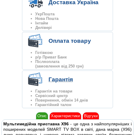
Доставка Україна
УкрПошта
Нова Пошта
Інтайм
Делівері
Оплата товару
Готівкою
р/р Приват Банк
Післяоплата
(замовлення від 250 грн)
Гарантія
Гарантія на товари
Сервісний центр
Повернення, обмін 14 днів
Гарантійний талон
Опис
Характеристики
Відгуки
Мультимедійна приставка X96
- це одна з найпопулярніших і
поширених моделей SMART TV BOX в світі, дана марка (X96)
дуже популярна і широко відома завдяки своїм безмежним