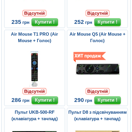
Відсутній
Відсутній
235
252
грн
грн
Air Mouse T1 PRO (Air
Air Mouse Q5 (Air Mouse +
Mouse + Голос)
Голос)
Відсутній
Відсутній
286
290
грн
грн
Пульт UKB-500-RF
Пульт D8 з підсвічуванням
(клавіатура + тачпад)
(клавіатура + тачпад)