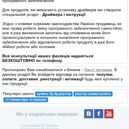
програмного забезпечення.
Для продуктів, які вимагають установку драйверів ми створили
спеціальний розділ -
Драйвера і інструкції
.
Згідно з новими нормами законодавства України продавець не
має права робити зміну програмного забезпечення самостійно,
але в разі виникнення запитань від споживача може його
проконсультувати в питаннях оновлення програмного
забезпечення або відновлення роботи продукту в разі його
збійної роботи або поломки.
Все консультації наших фахівців надаються
БЕЗКОШТОВНО по телефону.
Пропонуємо Вам ознайомитися з блоком -
Часті питання
. В
даному розділі Ви знайдете відповіді на питання:
покупки
,
оплати
,
доставки
,
реєстрації
і
активації
будь якої купленої у
нас продукції.
Популярні запити:
купить 3g 4g роутер
роутер сяоми купить
т2 тюнер tiger в украине
Ми у соціальних мережах:
Супутникове ТБ Полтава