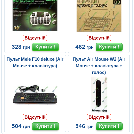
Відсутній
Відсутній
328
462
грн
грн
Пульт Mele F10 deluxe (Air
Пульт Air Mouse W2 (Air
Mouse + клавіатура)
Mouse + клавіатура +
голос)
Відсутній
Відсутній
504
546
грн
грн