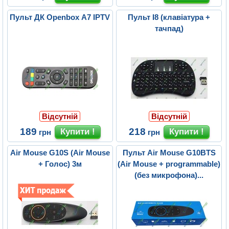
Пульт ДК Openbox A7 IPTV
Пульт I8 (клавіатура +
тачпад)
Відсутній
Відсутній
189
218
грн
грн
Air Mouse G10S (Air Mouse
Пульт Air Mouse G10BTS
+ Голос) 3м
(Air Mouse + programmable)
(без микрофона)...