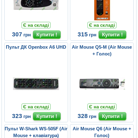
Є на складі
Є на складі
307
315
грн
грн
Пульт ДК Openbox A6 UHD
Air Mouse Q5-M (Air Mouse
+ Голос)
Є на складі
Є на складі
323
328
грн
грн
Пульт W-Shark WS-505F (Air
Air Mouse Q6 (Air Mouse +
Mouse + клавіатура)
Голос)