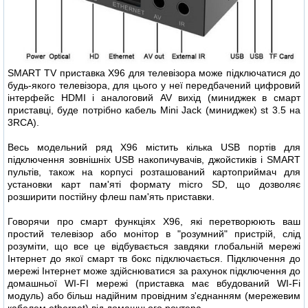
SMART TV приставка X96 для телевізора може підключатися до
будь-якого телевізора, для цього у неї передбачений цифровий
інтерфейс HDMI і аналоговий AV вихід (миниджек в смарт
приставці, буде потрібно кабель Mini Jack (миниджек) st 3.5 на
3RCA).
Весь модельний ряд X96 містить кілька USB портів для
підключення зовнішніх USB накопичувачів, джойстиків і SMART
пультів, також на корпусі розташований картоприймач для
установки карт пам'яті формату micro SD, що дозволяє
розширити постійну флеш пам'ять приставки.
Говорячи про смарт функціях X96, які перетворюють ваш
простий телевізор або монітор в "розумний" пристрій, слід
розуміти, що все це відбувається завдяки глобальній мережі
Інтернет до якої смарт тв бокс підключається. Підключення до
мережі Інтернет може здійснюватися за рахунок підключення до
домашньої WI-FI мережі (приставка має вбудований WI-Fi
модуль) або більш надійним провідним з'єднанням (мережевим
кабелем ethernet) від домашнього роутера.