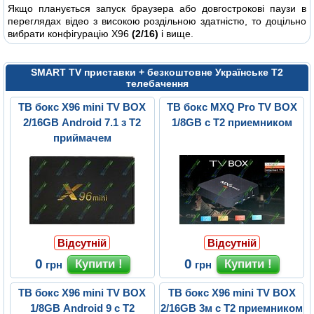
Якщо планується запуск браузера або довгострокові паузи в
переглядах відео з високою роздільною здатністю, то доцільно
вибрати конфігурацію X96
(2/16)
і вище.
SMART TV приставки + безкоштовне Українське Т2
телебачення
ТВ бокс X96 mini TV BOX
ТВ бокс MXQ Pro TV BOX
2/16GB Android 7.1 з Т2
1/8GB с Т2 приемником
приймачем
Відсутній
Відсутній
0
0
грн
грн
ТВ бокс X96 mini TV BOX
ТВ бокс X96 mini TV BOX
1/8GB Android 9 с Т2
2/16GB 3м с Т2 приемником