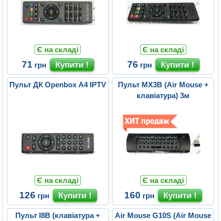
Є на складі
Є на складі
71
76
грн
грн
Пульт ДК Openbox A4 IPTV
Пульт MX3B (Air Mouse +
клавіатура) 3м
Є на складі
Є на складі
126
160
грн
грн
Пульт I8B (клавіатура +
Air Mouse G10S (Air Mouse