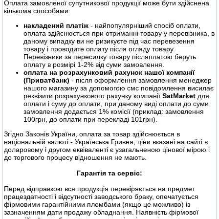
Оплата замовленої супутникової продукції може бути здійснена
кількома способами:
накладений платіж
- найпопулярніший спосіб оплати,
оплата здійснюється при отриманні товару у перевізника, в
даному випадку ви не ризикуєте під час перевезення
товару і проводите оплату після огляду товару.
Перевізники за пересилку товару післяплатою беруть
оплату в розмірі 1-2% від суми замовлення.
оплата на розрахунковий рахунок нашої компанії
(Приватбанк)
- після оформлення замовлення менеджер
нашого магазину за допомогою смс повідомлення висилає
реквізити розрахункового рахунку компанії
SatMarket
для
оплати і суму до оплати, при даному виді оплати до суми
замовлення додається 1% комісії (приклад: замовлення
100грн, до оплати при перекладі 101грн).
Згідно Законів України, оплата за товар здійснюється в
національній валюті - Українська Гривня, ціни вказані на сайті в
доларовому і другом еквіваленті є узагальненою цінової мірою і
до торгового процесу відношення не мають.
Гарантія та сервіс:
Перед відправкою вся продукція перевіряється на предмет
працездатності і відсутності заводського браку, опечатується
фірмовими гарантійними пломбами (якщо це можливо) із
зазначенням дати продажу обладнання. Наявність фірмової