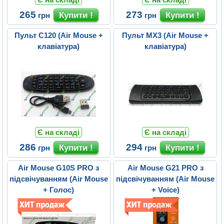
265
273
грн
грн
Пульт C120 (Air Mouse +
Пульт MX3 (Air Mouse +
клавіатура)
клавіатура)
Є на складі
Є на складі
286
294
грн
грн
Air Mouse G10S PRO з
Air Mouse G21 PRO з
підсвічуванням (Air Mouse
підсвічуванням (Air Mouse
+ Голос)
+ Voice)