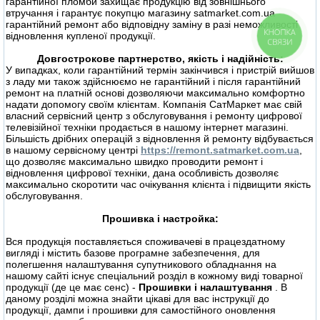
гарантійної пломби захищає продукцію від зовнішнього
втручання і гарантує покупцю магазину satmarket.com.ua
гарантійний ремонт або відповідну заміну в разі неможливості
відновлення купленої продукції.
КНОПКА
СВЯЗИ
Довгострокове партнерство, якість і надійність:
У випадках, коли гарантійний термін закінчився і пристрій вийшов
з ладу ми також здійснюємо не гарантійний і після гарантійний
ремонт на платній основі дозволяючи максимально комфортно
надати допомогу своїм клієнтам. Компанія СатМаркет має свій
власний сервісний центр з обслуговування і ремонту цифрової
телевізійної техніки продається в нашому інтернет магазині.
Більшість дрібних операцій з відновлення й ремонту відбувається
в нашому сервісному центрі
https://remont.satmarket.com.ua
,
що дозволяє максимально швидко проводити ремонт і
відновлення цифрової техніки, дана особливість дозволяє
максимально скоротити час очікування клієнта і підвищити якість
обслуговування.
Прошивка і настройка:
Вся продукція поставляється споживачеві в працездатному
вигляді і містить базове програмне забезпечення, для
полегшення налаштування супутникового обладнання на
нашому сайті існує спеціальний розділ в кожному виді товарної
продукції (де це має сенс) -
Прошивки і налаштування
. В
даному розділі можна знайти цікаві для вас інструкції до
продукції, дампи і прошивки для самостійного оновлення