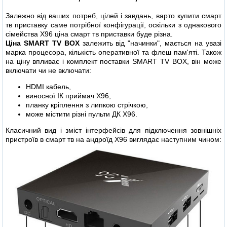
Залежно від ваших потреб, цілей і завдань, варто купити смарт
тв приставку саме потрібної конфігурації, оскільки з однакового
сімейства X96 ціна смарт тв приставки буде різна.
Ціна SMART TV BOX
залежить від "начинки", мається на увазі
марка процесора, кількість оперативної та флеш пам'яті. Також
на ціну впливає і комплект поставки SMART TV BOX, він може
включати чи не включати:
HDMI кабель,
виносної ІК приймач X96,
планку кріплення з липкою стрічкою,
може містити різні пульти ДК X96.
Класичний вид і зміст інтерфейсів для підключення зовнішніх
пристроїв в смарт тв на андроїд X96 виглядає наступним чином: