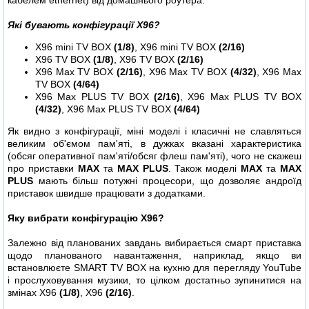
Які бувають конфігурації X96?
X96 mini TV BOX
(1/8)
, X96 mini TV BOX
(2/16)
X96 TV BOX
(1/8)
, X96 TV BOX
(2/16)
X96 Max TV BOX
(2/16)
, X96 Max TV BOX
(4/32)
, X96 Max
TV BOX
(4/64)
X96 Max PLUS TV BOX
(2/16)
, X96 Max PLUS TV BOX
(4/32)
, X96 Max PLUS TV BOX
(4/64)
Як видно з конфігурації, міні моделі і класичні не славляться
великим об'ємом пам'яті, в дужках вказані характеристика
(обсяг оперативної пам'яті/обсяг флеш пам'яті), чого не скажеш
про приставки
MAX
та
MAX PLUS
. Також моделі
MAX
та
MAX
PLUS
мають більш потужні процесори, що дозволяє андроїд
приставок швидше працювати з додатками.
Яку вибрати конфігурацію X96?
Залежно від планованих завдань вибирається смарт приставка
щодо планованого навантаження, наприклад, якщо ви
встановлюєте SMART TV BOX на кухню для перегляду YouTube
і прослуховування музики, то цілком достатньо зупинитися на
змінах X96
(1/8)
, X96
(2/16)
.