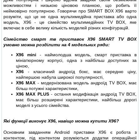
можливостям і низькою ціновою планкою, що робить її
неймовірно популярною. Говорячи про SMART BOX X96 варто
розуміти, що це не одна мультимедійна приставка або одна
модель, X96 - це сімейство мультимедійних TV BOX, яке
включає в себе велику кількість моделей різних конфігурацій.
Сімейство смарт тв приставок X96 SMART TV BOX
умовно можна розділити на 4 модельних ряди:
X96 mini
- наймолодша модель, смарт приставка в
мініатюрному корпусі, одна з найбільш доступних за
ціною,
X96
- класичний андроїд бокс, має середню ціну,
найпершою набула широкої популярності,
X96 MAX
- модернізована модель андроїд TV BOX, має
більш потужні характеристики,
X96 MAX PLUS
- остання модифікація андроїд TV BOX,
має більш розширені характеристики, найбільш дорогі
моделі з усього сімейства.
Які функції виконує X96, навіщо можна купити X96?
Основним завданням Android приставки X96 є робота з
контентом, під контентом розуміються додатки операційної