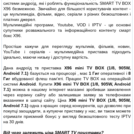
системи андроїд, які і роблять функціональність SMART TV BOX
X96 безмежною. Звичайно для більшості користувачів контент -
це мультимедіа, фільми, відео, серіали з різних безкоштовних і
платних джерел.
Мультимедійні програми, Youtube, VOD і IPTV - це основні
супутники розважального та інформаційного контенту смарт
бокс X96.
Простіше кажучи для перегляду мультиків, фільмів, новин,
YouTube і серіалів - мультимедійна приставка підходить
ідеально, маючи низьку і доступну вартість.
Дана андроїд тв приставка
X96 mini TV BOX (1/8, 905W,
Android 7.1)
базується на процесорі
, має
1 Гиг
оперативної і
8
Гиг
вбудованої флеш пам'яті. Працює TV BOX на операційній
системі
Android
. Купити
X96 mini TV BOX (1/8, 905W, Android
7.1)
можна в нашому інтернет магазині зробивши замовлення
через корзину сайту або залишивши заявку за телефонами
вказаними в шапці сайту. Ціна
X96 mini TV BOX (1/8, 905W,
Android 7.1)
одна з кращих серед конкурентів, що дозволяє при
покупці заощадити, а купуючи приставку у нас, ви також можете
отримати приємний бонус у вигляді безкоштовного тесту IPTV
на 30 днів.
Від чого залежить ціна SMART TV приставки?