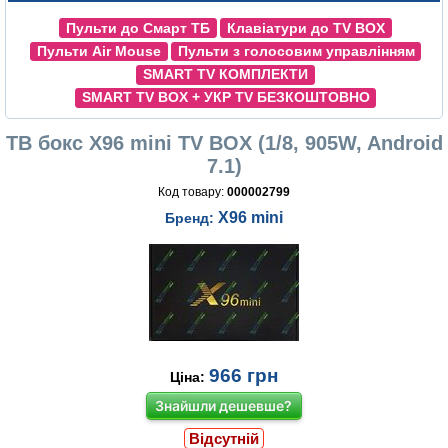
Пульти до Смарт ТБ
Клавіатури до TV BOX
Пульти Air Mouse
Пульти з голосовим управлінням
SMART TV КОМПЛЕКТИ
SMART TV BOX + УКР TV БЕЗКОШТОВНО
ТВ бокс X96 mini TV BOX (1/8, 905W, Android
7.1)
Код товару:
000002799
X96 mini
Бренд:
966
грн
Ціна:
Знайшли дешевше?
Відсутній