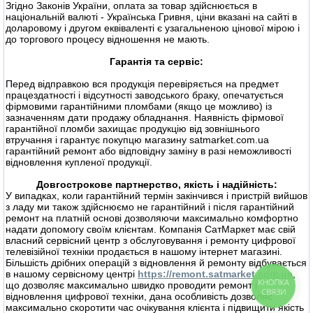
Згідно Законів України, оплата за товар здійснюється в
національній валюті - Українська Гривня, ціни вказані на сайті в
доларовому і другом еквіваленті є узагальненою цінової мірою і
до торгового процесу відношення не мають.
Гарантія та сервіс:
Перед відправкою вся продукція перевіряється на предмет
працездатності і відсутності заводського браку, опечатується
фірмовими гарантійними пломбами (якщо це можливо) із
зазначенням дати продажу обладнання. Наявність фірмової
гарантійної пломби захищає продукцію від зовнішнього
втручання і гарантує покупцю магазину satmarket.com.ua
гарантійний ремонт або відповідну заміну в разі неможливості
відновлення купленої продукції.
Довгострокове партнерство, якість і надійність:
У випадках, коли гарантійний термін закінчився і пристрій вийшов
з ладу ми також здійснюємо не гарантійний і після гарантійний
ремонт на платній основі дозволяючи максимально комфортно
надати допомогу своїм клієнтам. Компанія СатМаркет має свій
власний сервісний центр з обслуговування і ремонту цифрової
телевізійної техніки продається в нашому інтернет магазині.
Більшість дрібних операцій з відновлення й ремонту відбувається
в нашому сервісному центрі
https://remont.satmarket.com.ua
,
КНОПКА
що дозволяє максимально швидко проводити ремонт і
СВЯЗИ
відновлення цифрової техніки, дана особливість дозволяє
максимально скоротити час очікування клієнта і підвищити якість