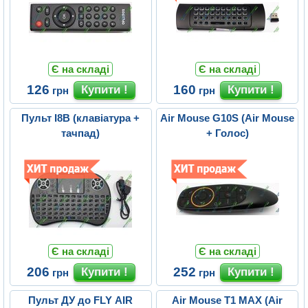
Є на складі
Є на складі
126
160
грн
грн
Пульт I8B (клавіатура +
Air Mouse G10S (Air Mouse
тачпад)
+ Голос)
Є на складі
Є на складі
206
252
грн
грн
Пульт ДУ до FLY AIR
Air Mouse T1 MAX (Air