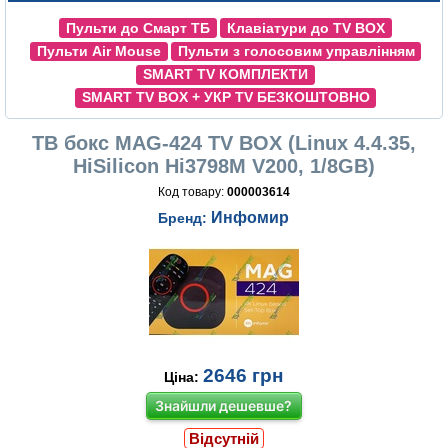
Пульти до Смарт ТБ
Клавіатури до TV BOX
Пульти Air Mouse
Пульти з голосовим управлінням
SMART TV КОМПЛЕКТИ
SMART TV BOX + УКР TV БЕЗКОШТОВНО
ТВ бокс MAG-424 TV BOX (Linux 4.4.35,
HiSilicon Hi3798M V200, 1/8GB)
Код товару:
000003614
Инфомир
Бренд:
2646
грн
Ціна:
Знайшли дешевше?
Відсутній