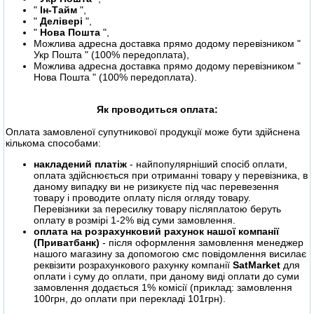
"
Ін-Тайм
",
"
Делівері
",
"
Нова Пошта
",
Можлива адресна доставка прямо додому перевізником "
Укр Пошта " (100% передоплата),
Можлива адресна доставка прямо додому перевізником "
Нова Пошта " (100% передоплата).
Як проводиться оплата:
Оплата замовленої супутникової продукції може бути здійснена
кількома способами:
накладений платіж
- найпопулярніший спосіб оплати,
оплата здійснюється при отриманні товару у перевізника, в
даному випадку ви не ризикуєте під час перевезення
товару і проводите оплату після огляду товару.
Перевізники за пересилку товару післяплатою беруть
оплату в розмірі 1-2% від суми замовлення.
оплата на розрахунковий рахунок нашої компанії
(Приватбанк)
- після оформлення замовлення менеджер
нашого магазину за допомогою смс повідомлення висилає
реквізити розрахункового рахунку компанії
SatMarket
для
оплати і суму до оплати, при даному виді оплати до суми
замовлення додається 1% комісії (приклад: замовлення
100грн, до оплати при перекладі 101грн).