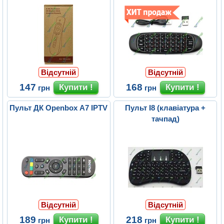
Відсутній
Відсутній
147
168
грн
грн
Пульт ДК Openbox A7 IPTV
Пульт I8 (клавіатура +
тачпад)
Відсутній
Відсутній
189
218
грн
грн