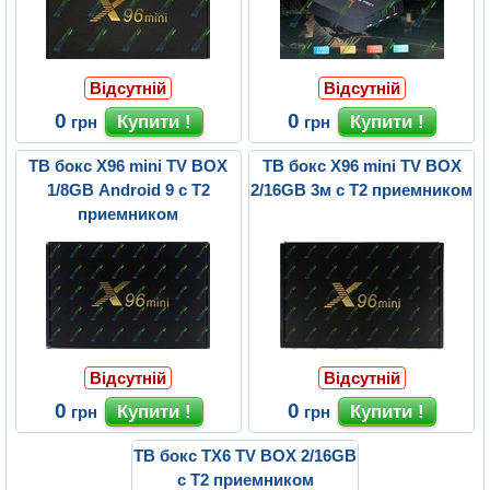
Відсутній
Відсутній
0
0
грн
грн
ТВ бокс X96 mini TV BOX
ТВ бокс X96 mini TV BOX
1/8GB Android 9 с Т2
2/16GB 3м с Т2 приемником
приемником
Відсутній
Відсутній
0
0
грн
грн
ТВ бокс TX6 TV BOX 2/16GB
с Т2 приемником