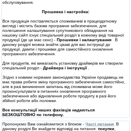
обслуговування.
Прошивка і настройка:
Вся продукція поставляється споживачеві в працездатному
вигляді і містить базове програмне забезпечення, для
полегшення налаштування супутникового обладнання на
нашому сайті існує спеціальний розділ в кожному виді товарної
продукції (де це має сенс) -
Прошивки і налаштування
. В
даному розділі можна знайти цікаві для вас інструкції до
продукції, дампи і прошивки для самостійного оновлення
програмного забезпечення.
Для продуктів, які вимагають установку драйверів ми створили
спеціальний розділ -
Драйвера і інструкції
.
Згідно з новими нормами законодавства України продавець не
має права робити зміну програмного забезпечення самостійно,
але в разі виникнення запитань від споживача може його
проконсультувати в питаннях оновлення програмного
забезпечення або відновлення роботи продукту в разі його
збійної роботи або поломки.
Все консультації наших фахівців надаються
БЕЗКОШТОВНО по телефону.
Пропонуємо Вам ознайомитися з блоком -
Часті питання
. В
даному розділі Ви знайдете відповіді на питання:
покупки
,