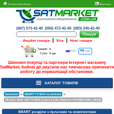
Особистий кабінет
Контакти
(067) 573-42-40
(050) 472-42-40
(093) 240-42-40
|
|
Акційні товари
Хіти
Нові товари
Товарів:
РУС
УКР
Сума:
Шановні покупці та партнери Інтернет магазину
SatMarket, бойові дії змусили нас тимчасово припинити
роботу до нормалізації обстановки.
КАТАЛОГ ТОВАРІВ
»
»
Satmarket
SMART TV BOX на Android
ТВ бокс MAG-424 TV BOX (Linux 4.4.35, HiSilicon Hi3798M V200, 1/8GB)
SMART розділи з пультами та комплектами