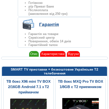
Готівкою
р/р Приват Банк
Післяоплата
(замовлення від 250 грн)
Гарантія
Гарантія на товари
Сервісний центр
Повернення, обмін 14 днів
Гарантійний талон
Опис
Характеристики
Відгуки
SMART TV приставки + безкоштовне Українське Т2
телебачення
ТВ бокс X96 mini TV BOX
ТВ бокс MXQ Pro TV BOX
2/16GB Android 7.1 з Т2
1/8GB с Т2 приемником
приймачем