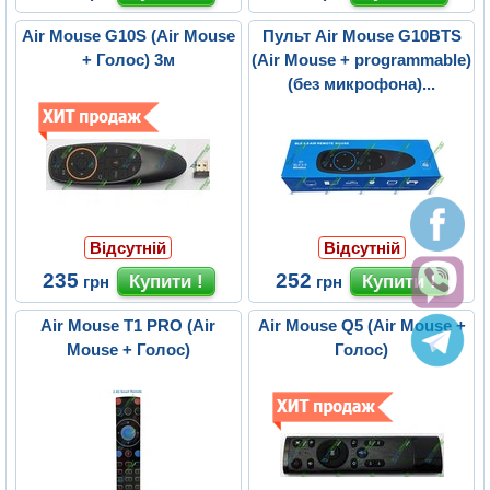
Air Mouse G10S (Air Mouse
Пульт Air Mouse G10BTS
+ Голос) 3м
(Air Mouse + programmable)
(без микрофона)...
Відсутній
Відсутній
235
252
грн
грн
Air Mouse T1 PRO (Air
Air Mouse Q5 (Air Mouse +
Mouse + Голос)
Голос)