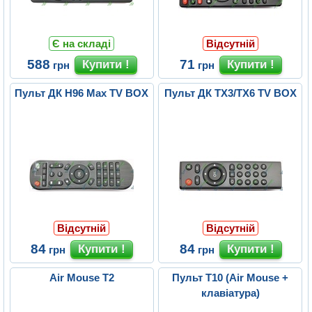
Є на складі
Відсутній
588
71
грн
грн
Пульт ДК H96 Max TV BOX
Пульт ДК TX3/TX6 TV BOX
Відсутній
Відсутній
84
84
грн
грн
Air Mouse T2
Пульт T10 (Air Mouse +
клавіатура)