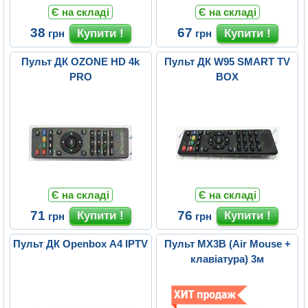
Є на складі
Є на складі
38
67
грн
грн
Пульт ДК OZONE HD 4k
Пульт ДК W95 SMART TV
PRO
BOX
Є на складі
Є на складі
71
76
грн
грн
Пульт ДК Openbox A4 IPTV
Пульт MX3B (Air Mouse +
клавіатура) 3м