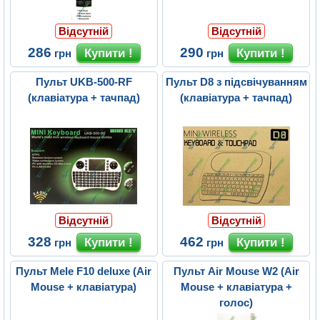
Відсутній
Відсутній
286
290
грн
грн
Пульт UKB-500-RF
Пульт D8 з підсвічуванням
(клавіатура + тачпад)
(клавіатура + тачпад)
Відсутній
Відсутній
328
462
грн
грн
Пульт Mele F10 deluxe (Air
Пульт Air Mouse W2 (Air
Mouse + клавіатура)
Mouse + клавіатура +
голос)