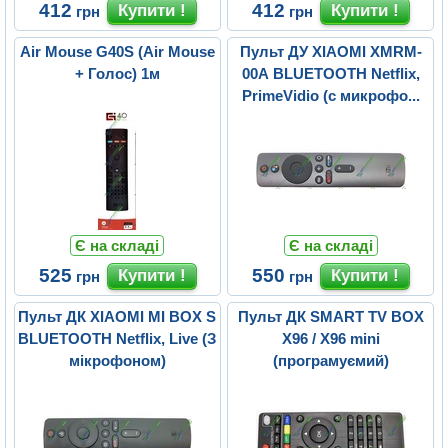
412
412
грн
грн
Air Mouse G40S (Air Mouse
Пульт ДУ XIAOMI XMRM-
+ Голос) 1м
00A BLUETOOTH Netflix,
PrimeVidio (с микрофо...
Є на складі
Є на складі
525
550
грн
грн
Пульт ДК XIAOMI MI BOX S
Пульт ДК SMART TV BOX
BLUETOOTH Netflix, Live (З
X96 / X96 mini
мікрофоном)
(програмуємий)