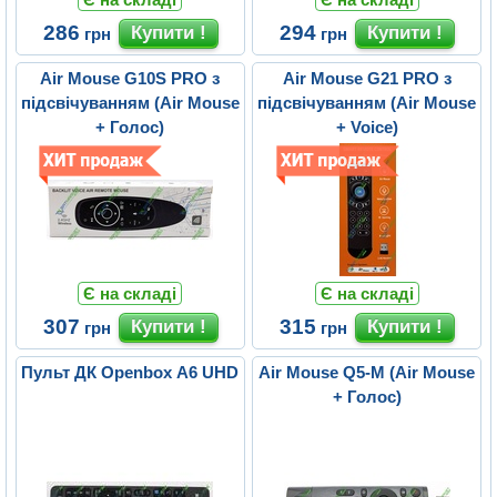
286
294
грн
грн
Air Mouse G10S PRO з
Air Mouse G21 PRO з
підсвічуванням (Air Mouse
підсвічуванням (Air Mouse
+ Голос)
+ Voice)
Є на складі
Є на складі
307
315
грн
грн
Пульт ДК Openbox A6 UHD
Air Mouse Q5-M (Air Mouse
+ Голос)