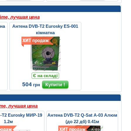
те, лучшая цена
тна
Антена DVB-T2 Eurosky ES-001
кімнатна
Є на складі
504
грн
те, лучшая цена
-T2 Eurosky МИР-19
Антена DVB-T2 Q-Sat A-03 Алюм
1.2м
(до 22 дб) 0.41м