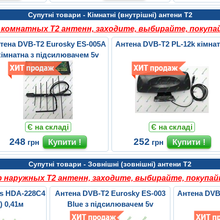
Супутні товари - Кімнатні (внутрішні) антени Т2
комнатных Т2 антенн, заходите, выбирайте, покупай
тена DVB-T2 Eurosky ES-005A
Антена DVB-T2 PL-12k кімна
кімнатна з підсилювачем 5v
Є на складі
Є на складі
248
252
грн
грн
Супутні товари - Зовнішні (зовнішні) антени Т2
наружных Т2 антенн, заходите, выбирайте, покупай
us HDA-228C4
Антена DVB-T2 Eurosky ES-003
Антена DVB
) 0,41м
Blue з підсилювачем 5v