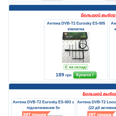
Большой выбор 
Антена DVB-T2 Eurosky ES-005
Ан
кімнатна
Є на складі
189
грн
Большой выбор 
Антена DVB-T2 Eurosky ES-003 з
Антена DVB-T2 Loc
підсилювачем 5v
(22 дб активна