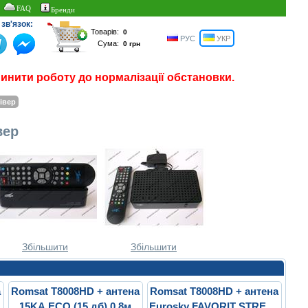
FAQ
Бренди
зв'язок:
Товарів:
РУС
УКР
Сума:
пинити роботу до нормалізації обстановки.
івер
вер
Збільшити
Збільшити
а
Romsat T8008HD + антена
Romsat T8008HD + антена
15KA ECO (15 дб) 0.8м
Eurosky FAVORIT STREET