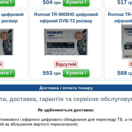
504
517
грн
г
D цифровий
Romsat TR-9005HD цифровий
Romsat TR
 ресівер
ефірний DVB-T2 ресівер
ефірний
й
Відсутній
553
588
грн
г
Доставка і оплата товару
а, доставка, гарантія та сервісне обслугов
Як здійснюється доставка:
никового і ефірного цифрового обладнання для перегляду ТБ, а так
ий за збільшення вартості пересилання):