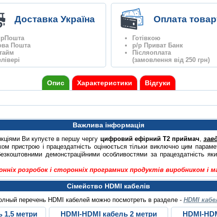
Доставка Україна
Оплата товар
крПошта
Готівкою
ова Пошта
р/р Приват Банк
нтайм
Післяоплата
лівері
(замовлення від 250 грн)
Опис
Характеристики
Відгуки
Важлива інформація
нкціями Ви купуєте в першу чергу
цифровий ефірний Т2 приймач
,
зав
ом пристрою і працездатність оцінюється тільки виключно цим парамет
безкоштовними демонстраційними особливостями за працездатність яки
онніх розробок і сторонніх програмних продуктів виробником і 
Сімейство HDMI кабелів
олный перечень HDMI кабелей можно посмотреть в разделе -
HDMI кабе
 1,5 метри
HDMI-HDMI кабель 2 метри
HDMI-HDM