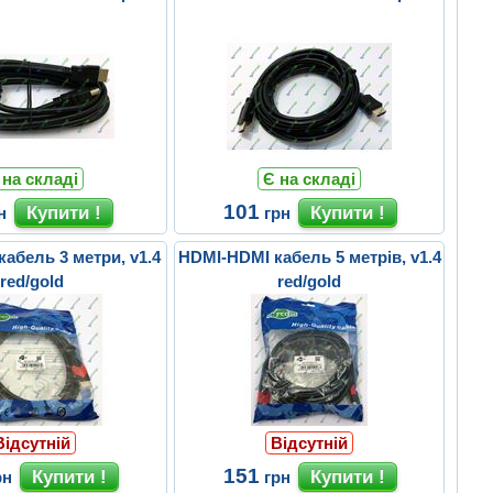
 на складі
Є на складі
101
н
грн
абель 3 метри, v1.4
HDMI-HDMI кабель 5 метрів, v1.4
red/gold
red/gold
Відсутній
Відсутній
151
рн
грн