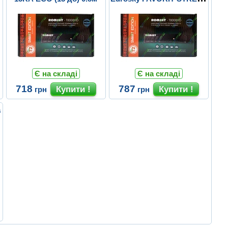
7
Є на складі
Є на складі
718
787
грн
грн
а