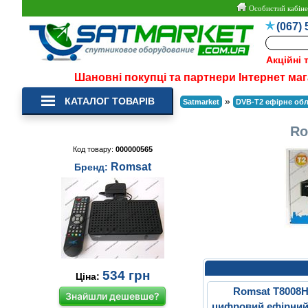
Особистий кабіне
(067) 
Акційні 
Шановні покупці та партнери Інтернет маг
КАТАЛОГ ТОВАРІВ
»
Satmarket
DVB-T2 ефірне об
Ro
Код товару:
000000565
Romsat
Бренд:
534
грн
Ціна:
Romsat T8008
Знайшли дешевше?
цифровий ефірний