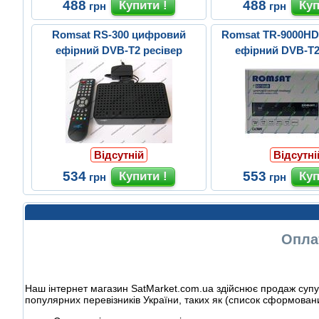
488
488
грн
грн
Romsat RS-300 цифровий
Romsat TR-9000H
ефірний DVB-T2 ресівер
ефірний DVB-T2
Відсутній
Відсутні
534
553
грн
грн
Оплат
Наш інтернет магазин SatMarket.com.ua здійснює продаж супут
популярних перевізників України, таких як (список сформован