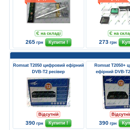
Є на складі
Є на скла
265
273
грн
грн
Romsat T2050 цифровий ефірний
Romsat T2050+ 
DVB-T2 ресівер
ефірний DVB-T2
Відсутній
Відсутні
390
390
грн
грн