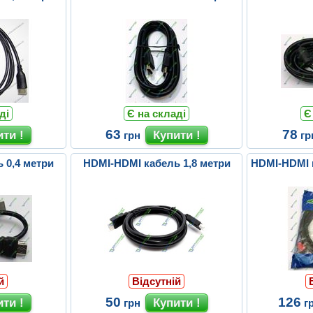
ді
Є на складі
Є
63
78
грн
гр
 0,4 метри
HDMI-HDMI кабель 1,8 метри
HDMI-HDMI к
й
Відсутній
50
126
грн
г