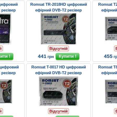
 цифровий
Romsat TR-2018HD цифровий
Romsat T
 ресівер
ефірний DVB-T2 ресівер
ефірний
й
Відсутній
441
455
грн
г
 цифровий
Romsat T-0017 HD цифровий
Romsat T
 ресівер
ефірний DVB-T2 ресівер
ефірний
й
Відсутній