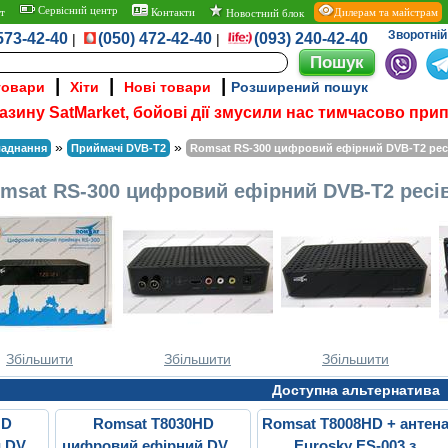
Сервісний центр
т
Контакти
Дилерам та майстрам
Новостний блок
Зворотній 
573-42-40
(050) 472-42-40
(093) 240-42-40
|
|
|
|
|
товари
Хіти
Нові товари
Розширений пошук
азину SatMarket, бойові дії змусили нас тимчасово при
»
»
ладнання
Приймачі DVB-T2
Romsat RS-300 цифровий ефірний DVB-T2 рес
msat RS-300 цифровий ефірний DVB-T2 ресі
Збільшити
Збільшити
Збільшити
Доступна альтернатива
HD
Romsat T8030HD
Romsat T8008HD + антен
 DVB-
цифровий ефірний DVB-
Eurosky ES-003 з