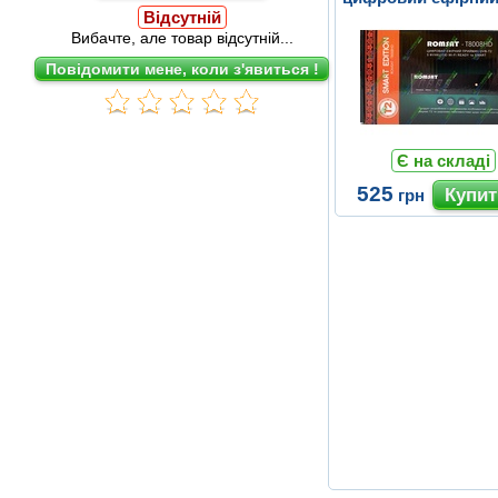
Відсутній
T2 ресівер
Вибачте, але товар відсутній...
Є на складі
525
грн