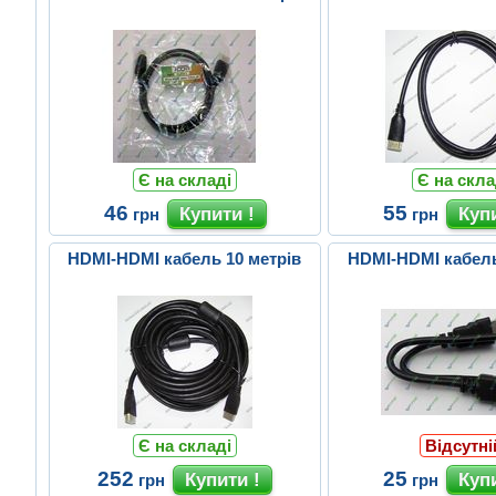
Є на складі
Є на скла
46
55
грн
грн
HDMI-HDMI кабель 10 метрів
HDMI-HDMI кабель
Є на складі
Відсутні
252
25
грн
грн