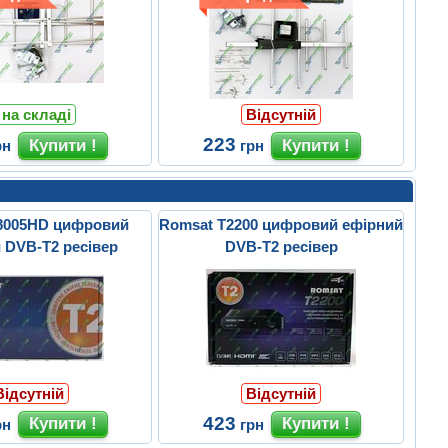
 на складі
Відсутній
223
рн
грн
8005HD цифровий
Romsat T2200 цифровий ефірний
 DVB-T2 ресівер
DVB-T2 ресівер
Відсутній
Відсутній
423
рн
грн