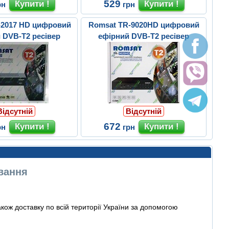
529
рн
грн
-2017 HD цифровий
Romsat TR-9020HD цифровий
 DVB-T2 ресівер
ефірний DVB-T2 ресівер
Відсутній
Відсутній
672
рн
грн
ування
ож доставку по всій території України за допомогою