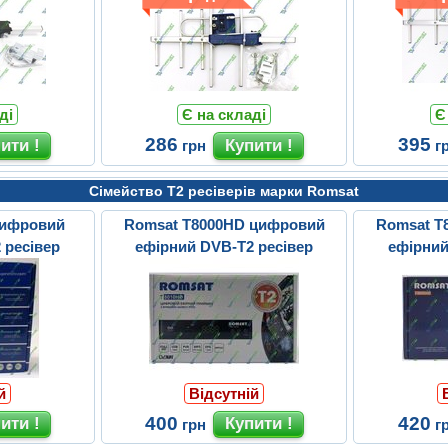
ді
Є на складі
Є
286
395
грн
г
Сімейство Т2 ресіверів марки Romsat
цифровий
Romsat T8000HD цифровий
Romsat T
 ресівер
ефірний DVB-T2 ресівер
ефірний
й
Відсутній
400
420
грн
г