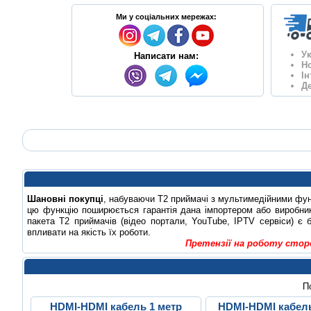
Ми у соціальних мережах:
У
Написати нам:
Н
І
Де
Шановні покупці
, набуваючи Т2 приймачі з мультимедійними фу
цю функцію поширюється гарантія дана імпортером або виробник
пакета Т2 приймачів (відео портали, YouTube, IPTV сервіси) є 
впливати на якість їх роботи.
Претензії на роботу стор
П
HDMI-HDMI кабель 1 метр
HDMI-HDMI кабель