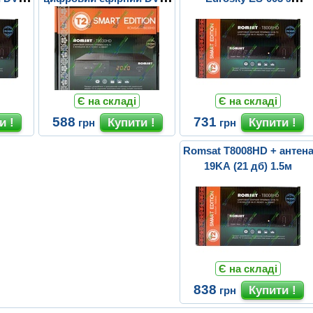
T2 ресівер
підсилювачем 5v
Є на складі
Є на складі
588
731
грн
грн
Romsat T8008HD + антен
19KA (21 дб) 1.5м
Є на складі
838
грн