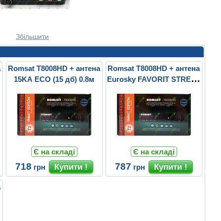
Збільшити
а
Romsat T8008HD + антена
Romsat T8008HD + антена
15KA ECO (15 дб) 0.8м
Eurosky FAVORIT STREET
7
Є на складі
Є на складі
718
787
грн
грн
а