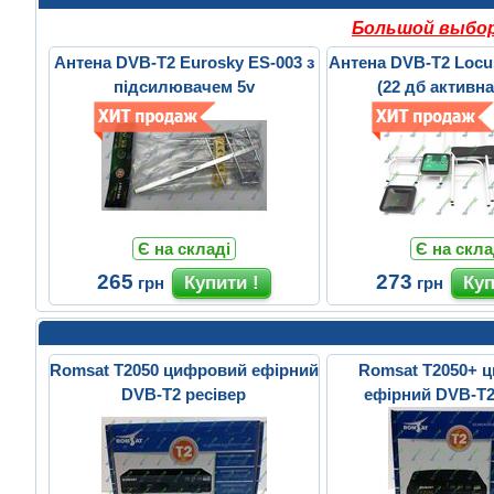
Большой выбор 
Антена DVB-T2 Eurosky ES-003 з
Антена DVB-T2 Loc
підсилювачем 5v
(22 дб активна
Є на складі
Є на скла
265
273
грн
грн
Romsat T2050 цифровий ефірний
Romsat T2050+ 
DVB-T2 ресівер
ефірний DVB-T2