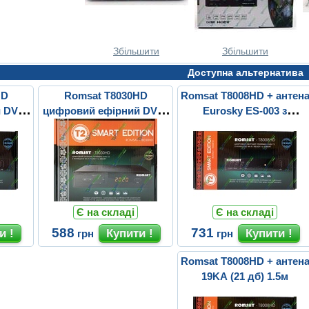
Збільшити
Збільшити
Доступна альтернатива
HD
Romsat T8030HD
Romsat T8008HD + антен
 DVB-
цифровий ефірний DVB-
Eurosky ES-003 з
T2 ресівер
підсилювачем 5v
Є на складі
Є на складі
588
731
грн
грн
Romsat T8008HD + антен
19KA (21 дб) 1.5м