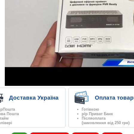
Доставка Україна
Оплата товар
крПошта
Готівкою
ова Пошта
р/р Приват Банк
нтайм
Післяоплата
лівері
(замовлення від 250 грн)