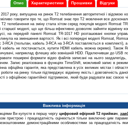
Опис
Характеристики
Прошивки
Відгуки
 2017 року, випущена на ринок Т2 телебачення авторитетної і відомою ко
 сміливо говорити про те, що Romsat знає про Т2 мовлення все досконал
Т2 телебачення на зміну стала хітом серед покупців моделі Romsat TR-
єї старшої моделі, що ще більш ефективно дозволяє зайняти відмінну к
і, на передній панелі Romsat TR-1017 HD розташовані кнопки управлі
плинула на зменшення вартості. Як і всі попередні моделі Romsat, Romsa
с 3-RCA (тюльпан, кабель 3-RCA на 3-RCA поставляється в комплекті), 
MI кабель не постачається, купити HDMI кабель можна окремо). Також 
пичувачі, наприклад флешку або зовнішній HDD. Підключивши до USB по
гравати поширені формати відео файлів записані на нього заздалегідь,
ачем. Запис реалізована в функціях TimeShift, можливий запис в режим
на офіційна гарантія, яка представлена ​​в усіх великих містах і обла
 роботи на ринку тільки підтверджує відмінну якість і довговічність дан
сті з офіційною гарантійної підтримкою, який буде радувати вас своєю 
Важлива інформація
нкціями Ви купуєте в першу чергу
цифровий ефірний Т2 приймач
,
зав
ом пристрою і працездатність оцінюється тільки виключно цим парамет
безкоштовними демонстраційними особливостями за працездатність яки