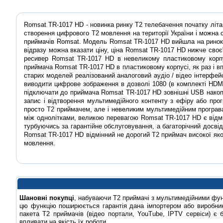
Romsat TR-1017 HD - новинка ринку Т2 телебачення початку літа
створення цифрового Т2 мовлення на території України і можна
приймачів Romsat. Модель Romsat TR-1017 HD вийшла на ринок 
відразу можна вказати ціну, ціна Romsat TR-1017 HD нижче сво
ресивер Romsat TR-1017 HD в невеликому пластиковому корпус
приймача Romsat TR-1017 HD в пластиковому корпусі, як раз і в
старих моделей реалізований аналоговий аудіо / відео інтерфей
виводити цифрове зображення в дозволі 1080 (в комплекті HD
підключати до приймача Romsat TR-1017 HD зовнішні USB нако
запис і відтворення мультимедійного контенту з ефіру або про
просто Т2 приймачем, але і невеликим мультимедійним програв
між однолітками, великою перевагою Romsat TR-1017 HD є відмін
турбуючись за гарантійне обслуговування, а багаторічний досвід
Romsat TR-1017 HD відмінний не дорогий Т2 приймач високої яко
мовлення.
Шановні покупці
, набуваючи Т2 приймачі з мультимедійними фу
цю функцію поширюється гарантія дана імпортером або виробник
пакета Т2 приймачів (відео портали, YouTube, IPTV сервіси) є 
впливати на якість їх роботи.