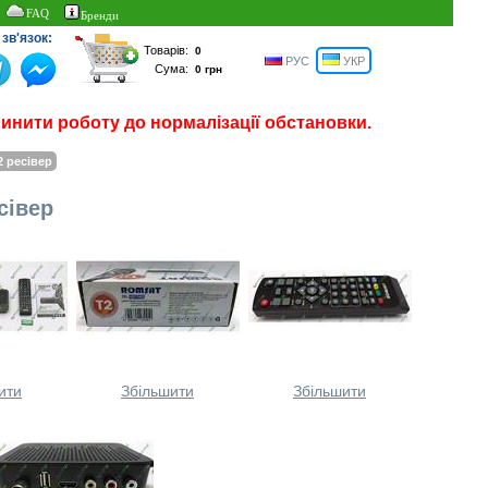
FAQ
Бренди
зв'язок:
Товарів:
РУС
УКР
Сума:
пинити роботу до нормалізації обстановки.
 ресівер
сівер
ити
Збільшити
Збільшити