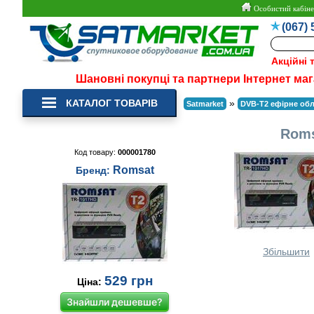
Особистий кабіне
(067) 
Акційні 
Шановні покупці та партнери Інтернет маг
КАТАЛОГ ТОВАРІВ
»
Satmarket
DVB-T2 ефірне об
Roms
Код товару:
000001780
Romsat
Бренд:
Збільшити
529
грн
Ціна:
Знайшли дешевше?