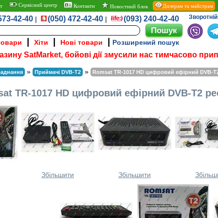
Сервісний центр
т
Контакти
Дилерам та майстрам
Новостний блок
Зворотній 
573-42-40
(050) 472-42-40
(093) 240-42-40
|
|
|
|
|
товари
Хіти
Нові товари
Розширений пошук
азину SatMarket, бойові дії змусили нас тимчасово при
»
»
ладнання
Приймачі DVB-T2
Romsat TR-1017 HD цифровий ефірний DVB-T2
at TR-1017 HD цифровий ефірний DVB-T2 ре
Збільшити
Збільшити
Збільш