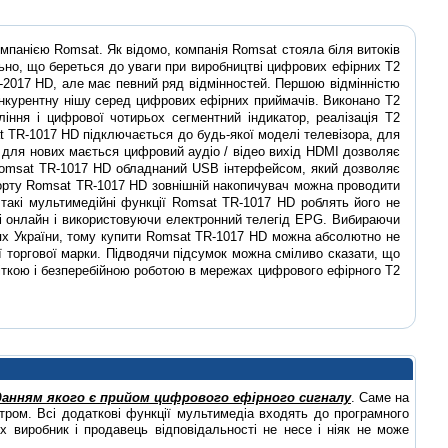
мпанією Romsat. Як відомо, компанія Romsat стояла біля витоків
ьно, що береться до уваги при виробництві цифрових ефірних Т2
2017 HD, але має певний ряд відмінностей. Першою відмінністю
онкурентну нішу серед цифрових ефірних приймачів. Виконано Т2
ння і цифрової чотирьох сегментний індикатор, реалізація Т2
t TR-1017 HD підключається до будь-якої моделі телевізора, для
а для нових мається цифровий аудіо / відео вихід HDMI дозволяє
Romsat TR-1017 HD обладнаний USB інтерфейсом, який дозволяє
рту Romsat TR-1017 HD зовнішній накопичувач можна проводити
 такі мультимедійні функції Romsat TR-1017 HD роблять його не
і онлайн і використовуючи електронний телегід EPG. Вибираючи
стях України, тому купити Romsat TR-1017 HD можна абсолютно не
ої торгової марки. Підводячи підсумок можна сміливо сказати, що
чіткою і безперебійною роботою в мережах цифрового ефірного Т2
данням якого є прийом цифрового ефірного сигналу
. Саме на
ром. Всі додаткові функції мультимедіа входять до програмного
х виробник і продавець відповідальності не несе і ніяк не може