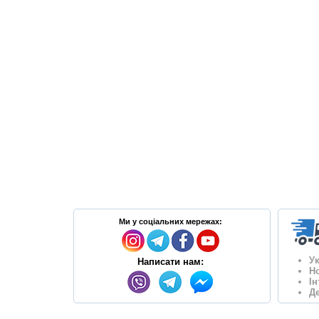
Ми у соціальних мережах:
У
Написати нам:
Н
І
Де