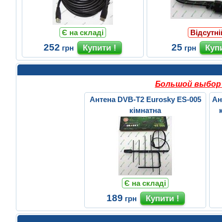
Є на складі
Відсутні
252
25
грн
грн
Большой выбор 
Антена DVB-T2 Eurosky ES-005
Ан
кімнатна
Є на складі
189
грн