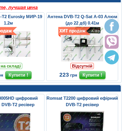
те, лучшая цена
-T2 Eurosky МИР-19
Антена DVB-T2 Q-Sat A-03 Алюм
1.2м
(до 22 дб) 0.41м
 на складі
Відсутній
223
рн
грн
8005HD цифровий
Romsat T2200 цифровий ефірний
 DVB-T2 ресівер
DVB-T2 ресівер