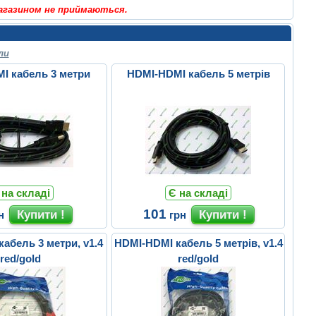
магазином не приймаються.
ли
I кабель 3 метри
HDMI-HDMI кабель 5 метрів
 на складі
Є на складі
101
н
грн
абель 3 метри, v1.4
HDMI-HDMI кабель 5 метрів, v1.4
red/gold
red/gold