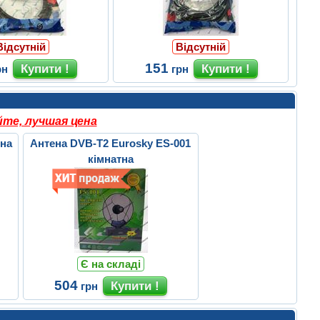
Відсутній
Відсутній
151
рн
грн
те, лучшая цена
тна
Антена DVB-T2 Eurosky ES-001
кімнатна
Є на складі
504
грн