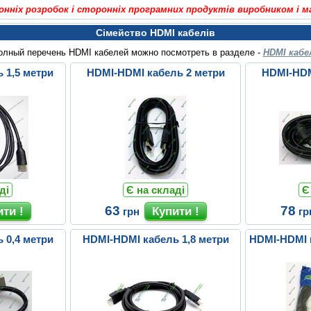
онніх розробок і сторонніх програмних продуктів виробником і 
Сімейство HDMI кабелів
олный перечень HDMI кабелей можно посмотреть в разделе -
HDMI кабе
 1,5 метри
HDMI-HDMI кабель 2 метри
HDMI-HDM
ді
Є на складі
Є
63
78
грн
гр
 0,4 метри
HDMI-HDMI кабель 1,8 метри
HDMI-HDMI к