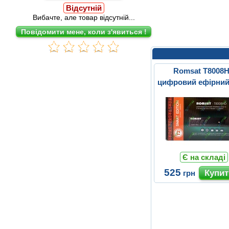
Відсутній
Вибачте, але товар відсутній...
Romsat T8008
цифровий ефірний
T2 ресівер
Є на складі
525
грн