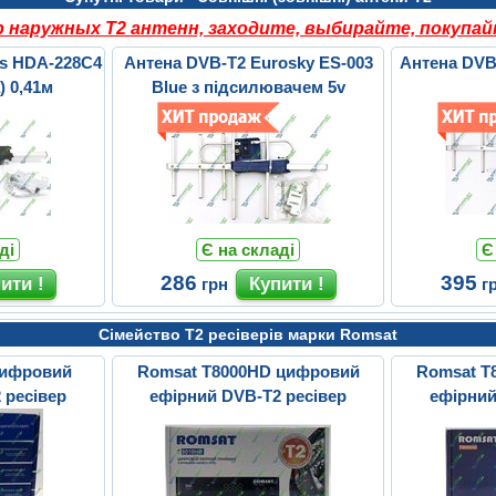
наружных Т2 антенн, заходите, выбирайте, покупай
us HDA-228C4
Антена DVB-T2 Eurosky ES-003
Антена DVB
) 0,41м
Blue з підсилювачем 5v
ді
Є на складі
Є
286
395
грн
г
Сімейство Т2 ресіверів марки Romsat
цифровий
Romsat T8000HD цифровий
Romsat T
 ресівер
ефірний DVB-T2 ресівер
ефірний