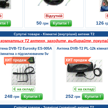
й
Відсутній
50
126
грн
г
Супутні товари - Кімнатні (внутрішні) антени Т2
комнатных Т2 антенн, заходите, выбирайте, покупай
тена DVB-T2 Eurosky ES-005A
Антена DVB-T2 PL-12k кімна
кімнатна з підсилювачем 5v
Є на складі
Є на складі
248
252
грн
грн
Супутні товари - Зовнішні (зовнішні) антени Т2