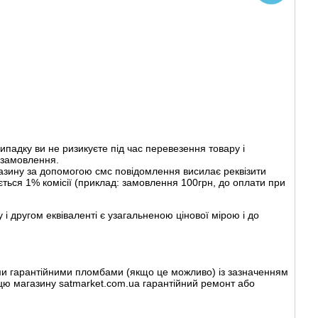
ипадку ви не ризикуєте під час перевезення товару і
и замовлення.
зину за допомогою смс повідомлення висилає реквізити
ться 1% комісії (приклад: замовлення 100грн, до оплати при
у і другом еквіваленті є узагальненою цінової мірою і до
ими гарантійними пломбами (якщо це можливо) із зазначенням
пцю магазину satmarket.com.ua гарантійний ремонт або