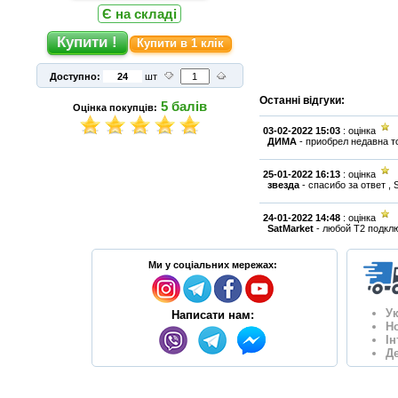
Є на складі
Купити в 1 клік
Доступно:
шт
Останні відгуки:
5
балів
Оцінка покупців:
03-02-2022 15:03
: оцінка
ДИМА
-
приобрел недавна т
25-01-2022 16:13
: оцінка
звезда
-
спасибо за ответ , 
24-01-2022 14:48
: оцінка
SatMarket
-
любой Т2 подклю
Ми у соціальних мережах:
У
Написати нам:
Н
І
Де