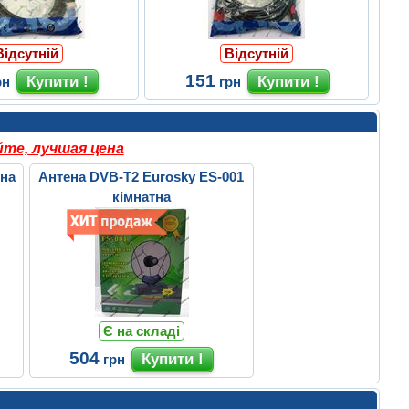
Відсутній
Відсутній
151
рн
грн
те, лучшая цена
тна
Антена DVB-T2 Eurosky ES-001
кімнатна
Є на складі
504
грн