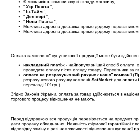
Є можливість самовивозу зі складу-магазину,
"
Укр Пошта
",
"
Ін-Тайм
",
"
Делівері
",
"
Нова Пошта
",
Можлива адресна доставка прямо додому перевізником 
Можлива адресна доставка прямо додому перевізником 
Оплата замовленої супутникової продукції може бути здійснен
накладений платіж
- найпопулярніший спосіб оплати, о
проводите оплату після огляду товару. Перевізники за п
оплата на розрахунковий рахунок нашої компанії (
розрахункового рахунку компанії
SatMarket
для оплати 
перекладі 101грн).
Згідно Законів України, оплата за товар здійснюється в націона
торгового процесу відношення не мають.
Перед відправкою вся продукція перевіряється на предмет пра
дати продажу обладнання. Наявність фірмової гарантійної пл
відповідну заміну в разі неможливості відновлення купленої пр