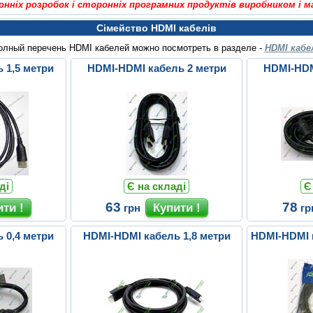
онніх розробок і сторонніх програмних продуктів виробником і 
Сімейство HDMI кабелів
олный перечень HDMI кабелей можно посмотреть в разделе -
HDMI кабе
 1,5 метри
HDMI-HDMI кабель 2 метри
HDMI-HDM
ді
Є на складі
Є
63
78
грн
гр
 0,4 метри
HDMI-HDMI кабель 1,8 метри
HDMI-HDMI к