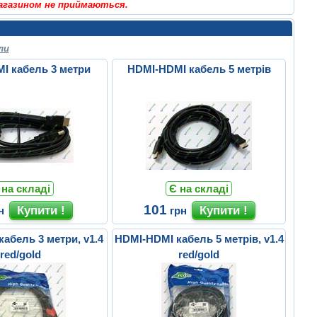
магазином не приймаються.
ли
I кабель 3 метри
HDMI-HDMI кабель 5 метрів
 на складі
Є на складі
101
н
грн
абель 3 метри, v1.4
HDMI-HDMI кабель 5 метрів, v1.4
red/gold
red/gold