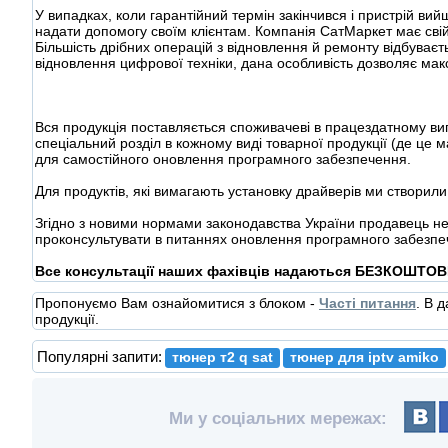
У випадках, коли гарантійний термін закінчився і пристрій в
надати допомогу своїм клієнтам. Компанія СатМаркет має свій
Більшість дрібних операцій з відновлення й ремонту відбуває
відновлення цифрової техніки, дана особливість дозволяє макс
Вся продукція поставляється споживачеві в працездатному ви
спеціальний розділ в кожному виді товарної продукції (де це м
для самостійного оновлення програмного забезпечення.
Для продуктів, які вимагають установку драйверів ми створили
Згідно з новими нормами законодавства України продавець не
проконсультувати в питаннях оновлення програмного забезпеч
Все консультації наших фахівців надаються БЕЗКОШТОВ
Пропонуємо Вам ознайомитися з блоком -
Часті питання
. В 
продукції.
Популярні запити:
тюнер т2 q sat
тюнер для iptv amiko
Ми у соціальних мережах: