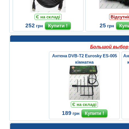
Є на складі
Відсутні
252
25
грн
грн
Большой выбор 
Антена DVB-T2 Eurosky ES-005
Ан
кімнатна
Є на складі
189
грн