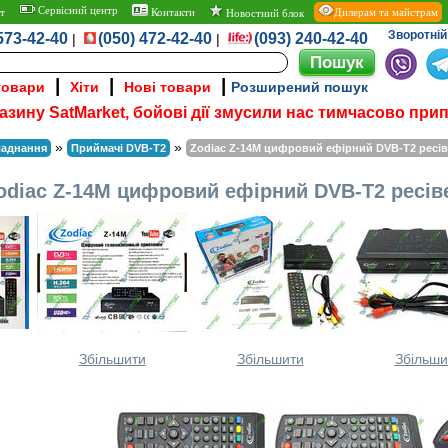
Сервісний центр
т
Контакти
Дилерам та майстрам
Новостний блок
Зворотній 
573-42-40
(050) 472-42-40
(093) 240-42-40
|
|
|
|
|
товари
Хіти
Нові товари
Розширений пошук
азину SatMarket, бойові дії змусили нас тимчасово при
»
»
ладнання
Приймачі DVB-T2
Zodiac Z-14M цифровий ефірний DVB-T2 ресі
odiac Z-14M цифровий ефірний DVB-T2 ресів
Збільшити
Збільшити
Збільши