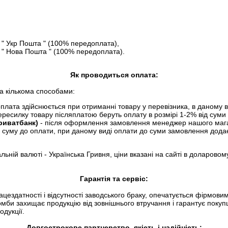
" Укр Пошта " (100% передоплата),
" Нова Пошта " (100% передоплата).
Як проводиться оплата:
а кількома способами:
плата здійснюється при отриманні товару у перевізника, в даному в
ересилку товару післяплатою беруть оплату в розмірі 1-2% від сум
Приватбанк)
- після оформлення замовлення менеджер нашого мага
і суму до оплати, при даному виді оплати до суми замовлення додає
льній валюті - Українська Гривня, ціни вказані на сайті в доларовом
Гарантія та сервіс:
цездатності і відсутності заводського браку, опечатується фірмов
омби захищає продукцію від зовнішнього втручання і гарантує поку
одукції.
Довгострокове партнерство, якість і надійність: