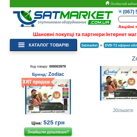
Особистий кабіне
(067) 
Акційні 
Шановні покупці та партнери Інтернет маг
КАТАЛОГ ТОВАРІВ
»
Satmarket
DVB-T2 ефірне об
Z
Код товару:
000003979
Zodiac
Бренд:
Збільшити
525
грн
Ціна:
Знайшли дешевше?