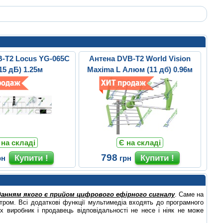
-T2 Locus YG-065C
Антена DVB-T2 World Vision
15 дБ) 1.25м
Maxima L Алюм (11 дб) 0.96м
 на складі
Є на складі
798
рн
грн
данням якого є прийом цифрового ефірного сигналу
. Саме на
ром. Всі додаткові функції мультимедіа входять до програмного
х виробник і продавець відповідальності не несе і ніяк не може