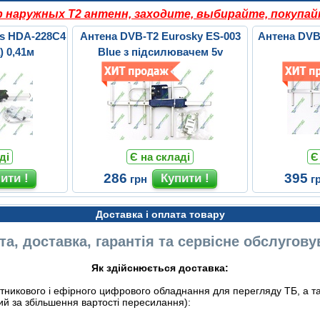
наружных Т2 антенн, заходите, выбирайте, покупай
us HDA-228C4
Антена DVB-T2 Eurosky ES-003
Антена DVB
) 0,41м
Blue з підсилювачем 5v
ді
Є на складі
Є
286
395
грн
г
Доставка і оплата товару
а, доставка, гарантія та сервісне обслугов
Як здійснюється доставка:
никового і ефірного цифрового обладнання для перегляду ТБ, а так
ий за збільшення вартості пересилання):