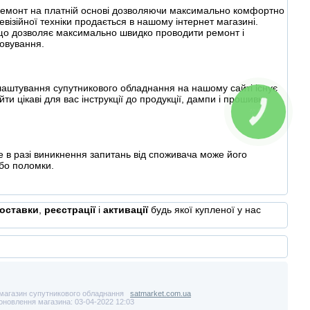
ий ремонт на платній основі дозволяючи максимально комфортно
візійної техніки продається в нашому інтернет магазині.
що дозволяє максимально швидко проводити ремонт і
говування.
лаштування супутникового обладнання на нашому сайті існує
ти цікаві для вас інструкції до продукції, дампи і прошивки
КНОПКА
СВЯЗИ
 в разі виникнення запитань від споживача може його
або поломки.
оставки
,
реєстрації
і
активації
будь якої купленої у нас
-магазин супутникового обладнання
satmarket.com.ua
оновлення магазина: 03-04-2022 12:03