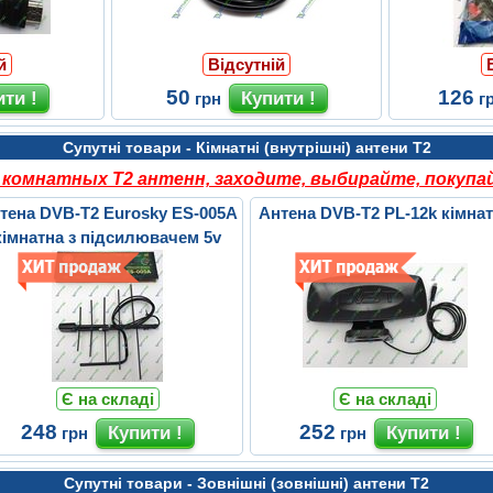
й
Відсутній
50
126
грн
г
Супутні товари - Кімнатні (внутрішні) антени Т2
комнатных Т2 антенн, заходите, выбирайте, покупай
тена DVB-T2 Eurosky ES-005A
Антена DVB-T2 PL-12k кімна
кімнатна з підсилювачем 5v
Є на складі
Є на складі
248
252
грн
грн
Супутні товари - Зовнішні (зовнішні) антени Т2