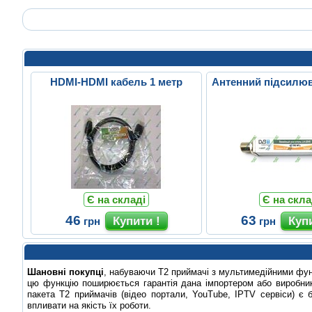
HDMI-HDMI кабель 1 метр
Антенний підсилюв
Є на складі
Є на скла
46
63
грн
грн
Шановні покупці
, набуваючи Т2 приймачі з мультимедійними фу
цю функцію поширюється гарантія дана імпортером або виробник
пакета Т2 приймачів (відео портали, YouTube, IPTV сервіси) є 
впливати на якість їх роботи.