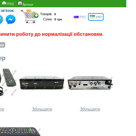
FAQ
Бренди
зв'язок:
Товарів:
РУС
УКР
Сума:
пинити роботу до нормалізації обстановки.
вер
ер
ти
Збільшити
Збільшити