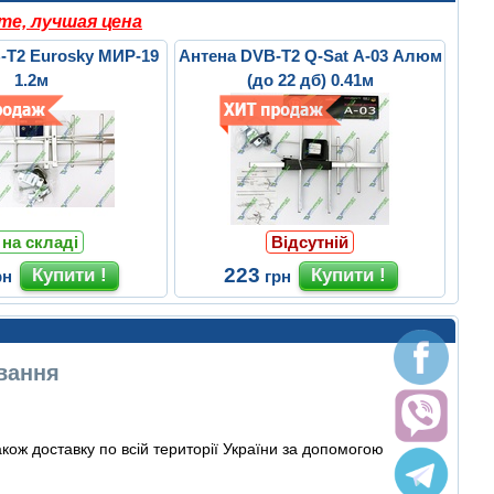
те, лучшая цена
-T2 Eurosky МИР-19
Антена DVB-T2 Q-Sat A-03 Алюм
1.2м
(до 22 дб) 0.41м
 на складі
Відсутній
223
рн
грн
ування
ож доставку по всій території України за допомогою