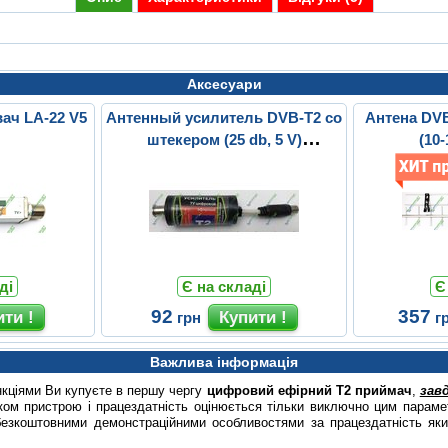
Аксесуари
ач LA-22 V5
Антенный усилитель DVB-T2 со
Антена DVB
штекером (25 db, 5 V)
(10-
пластиковый ко...
ді
Є на складі
Є
92
357
грн
г
Важлива інформація
нкціями Ви купуєте в першу чергу
цифровий ефірний Т2 приймач
,
зав
ом пристрою і працездатність оцінюється тільки виключно цим парамет
безкоштовними демонстраційними особливостями за працездатність яки