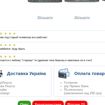
Збільшити
Збільшити
оже под старый теливизор все работает
SatMarket ,буду брать
чается к любому "старому" тв (древние типа березка и ламповые не в счет)
Доставка Україна
Оплата товар
крПошта
Готівкою
ова Пошта
р/р Приват Банк
нтайм
Післяоплата
лівері
(замовлення від 250 грн)
Опис
Характеристики
Відгуки (5)