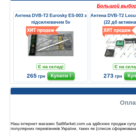
Большой выбор 
Антена DVB-T2 Eurosky ES-003 з
Антена DVB-T2 Loc
підсилювачем 5v
(22 дб активна
Є на складі
Є на скла
265
273
грн
грн
Оплат
Наш інтернет магазин SatMarket.com.ua здійснює продаж супут
популярних перевізників України, таких як (список сформован