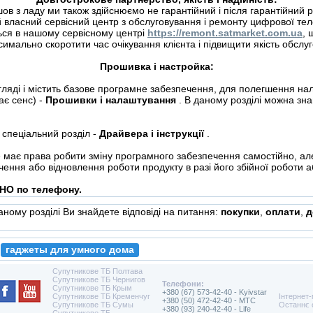
ийшов з ладу ми також здійснюємо не гарантійний і після гарантійн
 власний сервісний центр з обслуговування і ремонту цифрової теле
ться в нашому сервісному центрі
https://remont.satmarket.com.ua
, 
имально скоротити час очікування клієнта і підвищити якість обслу
Прошивка і настройка:
гляді і містить базове програмне забезпечення, для полегшення на
ає сенс) -
Прошивки і налаштування
. В даному розділі можна знай
 спеціальний розділ -
Драйвера і інструкції
.
 має права робити зміну програмного забезпечення самостійно, але
ення або відновлення роботи продукту в разі його збійної роботи 
НО по телефону.
даному розділі Ви знайдете відповіді на питання:
покупки
,
оплати
,
д
гаджеты для умного дома
Супутникове ТБ Полтава
Супутникове ТБ Чернигов
Телефони:
Супутникове ТБ Крым
+380 (67) 573-42-40 - Kyivstar
Супутникове ТБ Кременчуг
Інтернет
+380 (50) 472-42-40 - MTC
Супутникове ТБ Сумы
Останнє 
+380 (93) 240-42-40 - Life