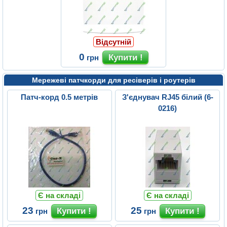
Відсутній
0
грн
Мережеві патчкорди для ресіверів і роутерів
Патч-корд 0.5 метрів
З'єднувач RJ45 білий (6-
0216)
Є на складі
Є на складі
23
25
грн
грн