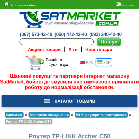
Особистий кабінет
Контакти
(067) 573-42-40
(050) 472-42-40
(093) 240-42-40
|
|
Акційні товари
Хіти
Нові товари
Товарів:
РУС
УКР
Сума:
Шановні покупці та партнери Інтернет магазину
SatMarket, бойові дії змусили нас тимчасово припинити
роботу до нормалізації обстановки.
КАТАЛОГ ТОВАРІВ
»
»
»
Satmarket
Мережеве обладнання
WI-FI роутери та повторювачі
Роутер TP-LINK Archer C50
Роутер TP-LINK Archer C50