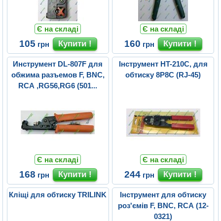
Є на складі
Є на складі
105
160
грн
грн
Инструмент DL-807F для
Інструмент HT-210C, для
обжима разъемов F, BNC,
обтиску 8P8C (RJ-45)
RCA ,RG56,RG6 (501...
Є на складі
Є на складі
168
244
грн
грн
Кліщі для обтиску TRILINK
Інструмент для обтиску
роз'ємів F, BNC, RCA (12-
0321)