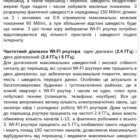
перешкод, а також перешкод і перепон, швидкість бездротової
мережі буде падати і часом набувати маленькі показники. З
розрахунку фактичної швидкості в середовищі 150 Мбіт/с ділимо
на 2 і множимо на 0.8 отримуючи максимально можливі
показники 60 Мбіт/с, а при збільшенні відстані швидкість буде
ще нижче. З цієї точки зору вибираючи WI-FI роутер потрібно
відштовхуватися від кількості пристроїв і швидкості подачі
Інтернету.
Частотний діапазон WI-FI роутера
: один діапазон (
2.4 ГГц
) і
двох діапазонний (
2.4 ГГц і 5 ГГц
).
Для досягнення максимальних швидкостей і високої стійкості
сигналу до перешкод, всі сучасні WI-FI роутери вже працюють в
двох діапазонах, що забезпечує максимальне покриття, високу
якість і швидкість передачі даних. Особливо це актуально в
багатоповерхових будинках і густонаселених районах, де в
кожній квартирі є WI-FI роутер і часом не один, плюс купа
побутової техніки (планшети, телефони, ноутбуки). Вся ця
техніка випромінює велику кількість електромагнітних хвиль, що
засмічує ефір і ускладнює роботу WI-FI роутерів. Дуже чутливі
до перешкод роутери працюють на частоті 2.4 ГГц, вони мають
обмежену кількість каналів 1-13, а фактично робочими є всього
3. WI-FI роутери працюють на 5 ГГц позбавлені такого недоліку
і мають понад 100 частотних каналів, дозволяючи максимально
відбудуватись від перешкод і видавати максимальні швидкості