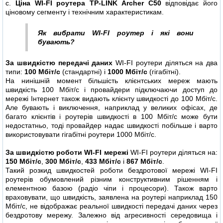
с.
Ціна WI-FI роутера TP-LINK Archer C50
відповідає його
ціновому сегменту і технічним характеристикам.
Як вибрати WI-FI роутер і які вони
бувають?
За швидкістю передачі даних
WI-FI роутери діляться на два
типи:
100 Мбіт/с
(стандартні) і
1000 Мбіт/с
(гігабітні).
На нинішній момент більшість клієнтських мереж мають
швидкість 100 Мбіт/с і провайдери підключаючи доступ до
мережі Інтернет також видають клієнту швидкості до 100 Мбіт/с.
Але бувають і виключення, наприклад у великих офісах, де
багато клієнтів і роутерів швидкості в 100 Мбіт/с може бути
недостатньо, тоді провайдер надає швидкості побільше і варто
використовувати гігабітні роутери 1000 Мбіт/с.
За швидкістю роботи WI-FI мережі
WI-FI роутери діляться на:
150 Мбіт/с
,
300 Мбіт/с
,
433 Мбіт/с
і
867 Мбіт/с
.
Такий розкид швидкостей роботи бездротової мережі WI-FI
роутерів обумовлений різним конструктивним рішенням і
елементною базою (радіо чіпи і процесори). Також варто
враховувати, що швидкість, заявлена на роутері наприклад 150
Мбіт/с, не відображає реальної швидкості передачі даних через
бездротову мережу. Залежно від агресивності середовища і