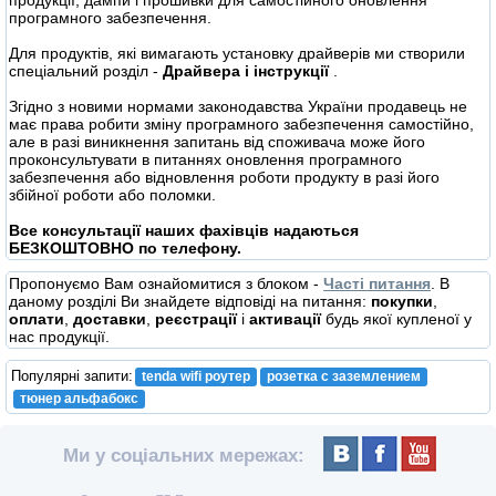
продукції, дампи і прошивки для самостійного оновлення
програмного забезпечення.
Для продуктів, які вимагають установку драйверів ми створили
спеціальний розділ -
Драйвера і інструкції
.
Згідно з новими нормами законодавства України продавець не
має права робити зміну програмного забезпечення самостійно,
але в разі виникнення запитань від споживача може його
проконсультувати в питаннях оновлення програмного
забезпечення або відновлення роботи продукту в разі його
збійної роботи або поломки.
Все консультації наших фахівців надаються
БЕЗКОШТОВНО по телефону.
Пропонуємо Вам ознайомитися з блоком -
Часті питання
. В
даному розділі Ви знайдете відповіді на питання:
покупки
,
оплати
,
доставки
,
реєстрації
і
активації
будь якої купленої у
нас продукції.
Популярні запити:
tenda wifi роутер
розетка с заземлением
тюнер альфабокс
Ми у соціальних мережах: