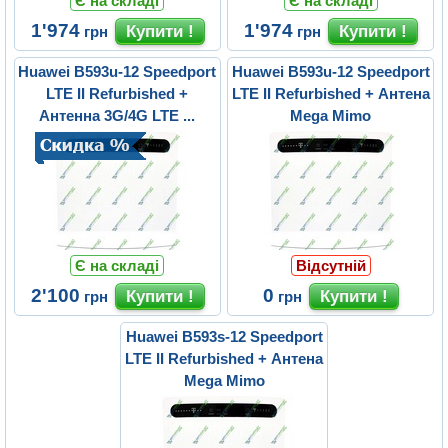
Є на складі
Є на складі
1'974
1'974
грн
грн
Huawei B593u-12 Speedport
Huawei B593u-12 Speedport
LTE II Refurbished +
LTE II Refurbished + Антена
Антенна 3G/4G LTE ...
Mega Mimo
Є на складі
Відсутній
2'100
0
грн
грн
Huawei B593s-12 Speedport
LTE II Refurbished + Антена
Mega Mimo