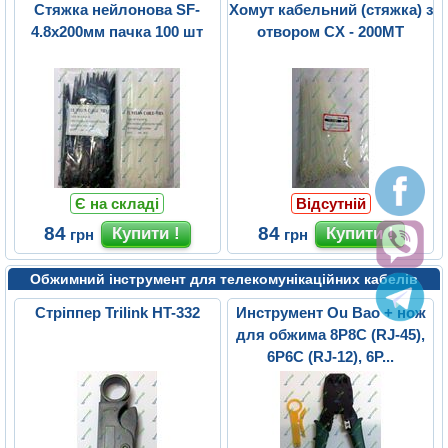
Стяжка нейлонова SF-
Хомут кабельний (стяжка) з
4.8х200мм пачка 100 шт
отвором CX - 200MT
Є на складі
Відсутній
84
84
грн
грн
Обжимний інструмент для телекомунікаційних кабелів
Стріппер Trilink HT-332
Инструмент Ou Bao + нож
для обжима 8P8C (RJ-45),
6P6C (RJ-12), 6P...