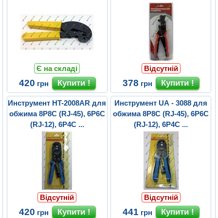
Є на складі
Відсутній
420
378
грн
грн
Инструмент HT-2008AR для
Инструмент UA - 3088 для
обжима 8P8C (RJ-45), 6P6C
обжима 8P8C (RJ-45), 6P6C
(RJ-12), 6P4C ...
(RJ-12), 6P4C ...
Відсутній
Відсутній
420
441
грн
грн