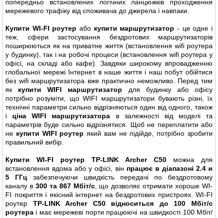
попередньо встановлених логічних ланцюжків проходження
мережевого трафіку від споживача до джерела і навпаки.
Купити WI-FI роутер
або
купити маршрутизатор
- це одне і
теж, сфери застосування бездротових маршрутизаторів
поширюються як на приватне життя (встановлення wifi роутера
у будинку), так і на робочі процеси (встановлення wifi роутера у
офісі, на складі або кафе). Завдяки широкому впровадженню
глобальної мережі Інтернет в наше життя і наш побут обійтися
без wifi маршрутизатора вже практично неможливо. Перед тим
як
купити WIFI маршрутизатор
для будинку або офісу
потрібно розуміти, що WIFI маршрутизатори бувають різні, їх
технічні параметри сильно відрізняються один від одного, також
і
ціна WIFI маршрутизатора
в залежності від моделі та
параметрів буде сильно відрізнятися. Щоб не переплатити або
не
купити WIFI роутер
який вам не підійде, потрібно зробити
правильний вибір.
Купити WI-FI роутер TP-LINK Archer C50
можна для
встановлення вдома або у офісі, він
працює в діапазоні 2.4 и
5 ГГц
забезпечуючи швидкість передачі по бездротовому
каналу в
300 та 867 Мбіт/с
, що дозволяє отримати хороше WI-
FI покриття і якісний інтернет на бездротових пристроях. WI-FI
роутер
TP-LINK Archer C50 відноситься до 100 Мбіт/с
роутера
і має мережеві порти працюючі на швидкості 100 Мбіт/