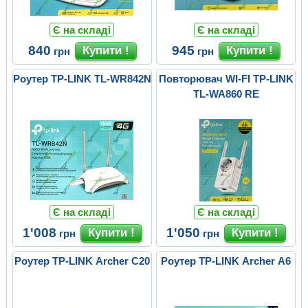
Є на складі
Є на складі
840
945
грн
грн
Роутер TP-LINK TL-WR842N
Повторювач WI-FI TP-LINK
TL-WA860 RE
Є на складі
Є на складі
1'008
1'050
грн
грн
Роутер TP-LINK Archer C20
Роутер TP-LINK Archer A6