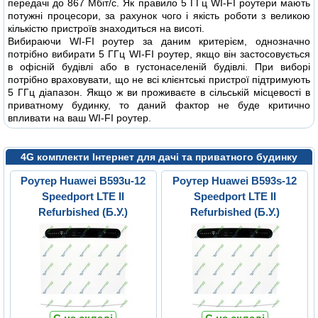
передачі до 867 Мбіт/с. Як правило 5 ГГц WI-FI роутери мають
потужні процесори, за рахунок чого і якість роботи з великою
кількістю пристроїв знаходиться на висоті.
Вибираючи WI-FI роутер за даним критерієм, однозначно
потрібно вибирати 5 ГГц WI-FI роутер, якщо він застосовується
в офісній будівлі або в густонаселеній будівлі. При виборі
потрібно враховувати, що не всі клієнтські пристрої підтримують
5 ГГц діапазон. Якщо ж ви проживаєте в сільській місцевості в
приватному будинку, то даний фактор не буде критично
впливати на ваш WI-FI роутер.
4G комплекти Інтернет для дачі та приватного будинку
Роутер Huawei B593u-12
Роутер Huawei B593s-12
Speedport LTE II
Speedport LTE II
Refurbished (Б.У.)
Refurbished (Б.У.)