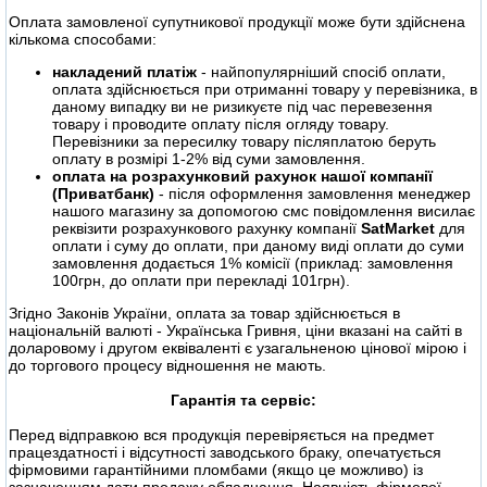
Оплата замовленої супутникової продукції може бути здійснена
кількома способами:
накладений платіж
- найпопулярніший спосіб оплати,
оплата здійснюється при отриманні товару у перевізника, в
даному випадку ви не ризикуєте під час перевезення
товару і проводите оплату після огляду товару.
Перевізники за пересилку товару післяплатою беруть
оплату в розмірі 1-2% від суми замовлення.
оплата на розрахунковий рахунок нашої компанії
(Приватбанк)
- після оформлення замовлення менеджер
нашого магазину за допомогою смс повідомлення висилає
реквізити розрахункового рахунку компанії
SatMarket
для
оплати і суму до оплати, при даному виді оплати до суми
замовлення додається 1% комісії (приклад: замовлення
100грн, до оплати при перекладі 101грн).
Згідно Законів України, оплата за товар здійснюється в
національній валюті - Українська Гривня, ціни вказані на сайті в
доларовому і другом еквіваленті є узагальненою цінової мірою і
до торгового процесу відношення не мають.
Гарантія та сервіс:
Перед відправкою вся продукція перевіряється на предмет
працездатності і відсутності заводського браку, опечатується
фірмовими гарантійними пломбами (якщо це можливо) із