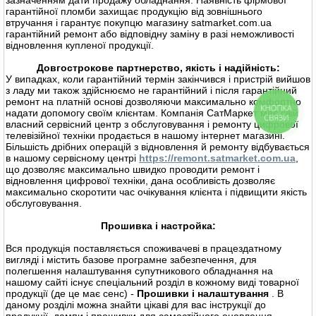
зазначенням дати продажу обладнання. Наявність фірмової
гарантійної пломби захищає продукцію від зовнішнього
втручання і гарантує покупцю магазину satmarket.com.ua
гарантійний ремонт або відповідну заміну в разі неможливості
відновлення купленої продукції.
Довгострокове партнерство, якість і надійність:
У випадках, коли гарантійний термін закінчився і пристрій вийшов
з ладу ми також здійснюємо не гарантійний і після гарантійний
ремонт на платній основі дозволяючи максимально комфортно
КНОПКА
надати допомогу своїм клієнтам. Компанія СатМаркет має свій
СВЯЗИ
власний сервісний центр з обслуговування і ремонту цифрової
телевізійної техніки продається в нашому інтернет магазині.
Більшість дрібних операцій з відновлення й ремонту відбувається
в нашому сервісному центрі
https://remont.satmarket.com.ua
,
що дозволяє максимально швидко проводити ремонт і
відновлення цифрової техніки, дана особливість дозволяє
максимально скоротити час очікування клієнта і підвищити якість
обслуговування.
Прошивка і настройка:
Вся продукція поставляється споживачеві в працездатному
вигляді і містить базове програмне забезпечення, для
полегшення налаштування супутникового обладнання на
нашому сайті існує спеціальний розділ в кожному виді товарної
продукції (де це має сенс) -
Прошивки і налаштування
. В
даному розділі можна знайти цікаві для вас інструкції до