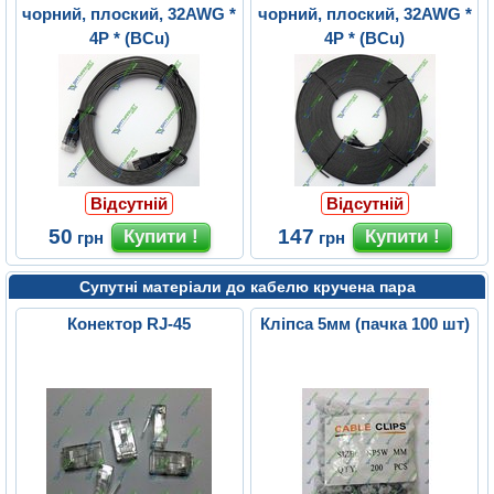
чорний, плоский, 32AWG *
чорний, плоский, 32AWG *
4P * (BCu)
4P * (BCu)
Відсутній
Відсутній
50
147
грн
грн
Супутні матеріали до кабелю кручена пара
Конектор RJ-45
Кліпса 5мм (пачка 100 шт)